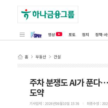
영상
포토
정치
정책·서
홈
부동산
건설
주차 분쟁도 AI가 푼다
도약
기사입력 :
2026년06월10일 15:36
최종수정 :
20