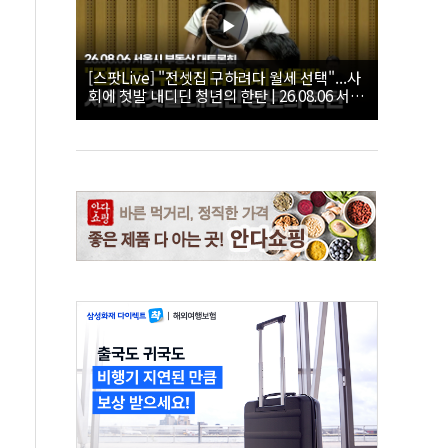
[스팟Live] "전셋집 구하려다 월세 선택"...사
회에 첫발 내디딘 청년의 한탄 | 26.08.06 서울
시 부동산 대토론회