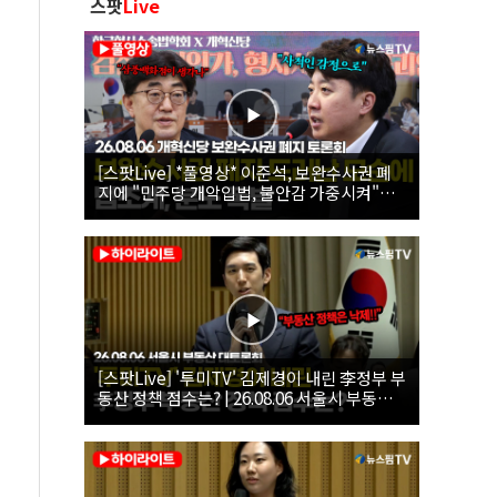
스팟
Live
[스팟Live] *풀영상* 이준석, 보완수사권 폐
지에 "민주당 개악입법, 불안감 가중시켜"｜
26.08.06 개혁신당 보완수사권 폐지 토론회
[스팟Live] '투미TV' 김제경이 내린 李정부 부
동산 정책 점수는? | 26.08.06 서울시 부동산
대토론회