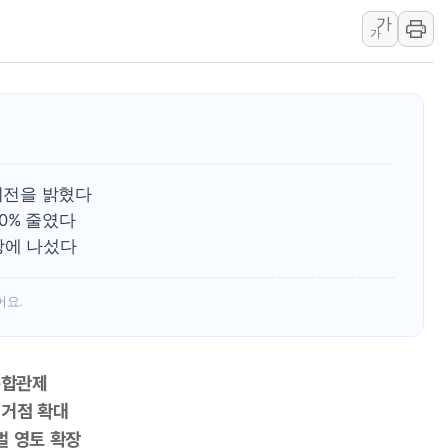
가
[인도증시] 중동 긴장 완화에 실적 호
가
러, 1인칭시점 드론으로 우크라 민간
[베트남 증시] 지수 하락 속 'DGC
'월가의 황제' 다이먼 "금융시장 레
양주 섬유염색공장서 화재 1명 중상…
김정관 산업부 장관 "주 52시간 손봐
 비전을 밝혔다
0% 줄였다
장에 나섰다
어요.
통합관제
 거점 확대
벌 영토 확장