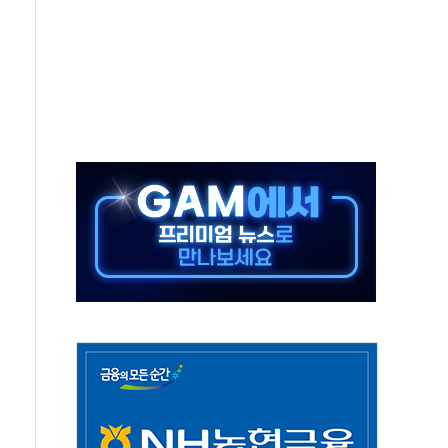
조까지, 상승...호실적 보고 기업 상승세 뚜렷
인 '사파리' 공격… 시민들 공포감 극대화 전략
' 임시 주총 기대감에 홀로 상한가…마진 잔액은 사상 최고
버리지 위험수위…숨은 차입이 더 큰 변수"
대응 1단계 진압 중
야, 경쟁상대 中과 비교해야"