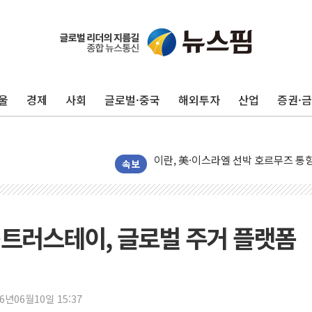
이란, 오만과 호르무즈 해협 재개방 합
[민주 당권주자 일정] 송영길·정청래·김
李대통령, 오늘 부동산 정책 점검 2
울
경제
사회
글로벌·중국
해외투자
산업
증권·
[오늘의 정치일정] 8월 7일(금)
[오늘의 국회일정] 상임위·세미나·기자
이란, 美·이스라엘 선박 호르무즈 통항
유럽증시, 견조한 실적 소화하며 대부분
속보
리투아니아 국방 "러, 우크라 드론으로
구광모, 내주 실리콘밸리서 젠슨 황 
뉴욕증시 개장 전 특징주...모더나
…트러스테이, 글로벌 주거 플랫폼
김정관 장관 "영업이익 N% 성과급
뉴욕증시 프리뷰, 미 주가선물 AI주
청와대, 북한 단거리 탄도미사일 발사
26년06월10일 15:37
금값 7주 만에 최고…美 고용 둔화·