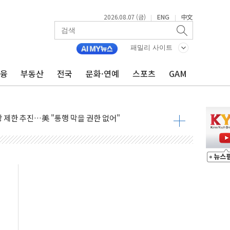
2026.08.07 (금)
ENG
中文
|
|
의 막바지.."美와 직접 협상 없어"
민석 후보 - 8월 7일
패밀리 사이트
차 회의…주택 공급 대책 막바지 조율할 듯
금융
부동산
전국
문화·연예
스포츠
GAM
회견·주요 정당 - 8월 7일
 제한 추진…美 "통행 막을 권한 없어"
 상승… "2분기 기업 순이익 21% 증가" 전망
 나토 회원국 공격 검토… 거짓 깃발 작전"
재회…로봇·AI 데이터센터·모빌리티 구체화
·아이온큐·도어대시↑ VS 샌디스크·피그마·앱러빈↓
 반대…상법·자본시장법 개정 논의"
 차익실현 속 혼조세...웨스턴디지털·샌디스크↓
에 긴급 안보 점검회의
호르무즈 재개방 기대에 강세