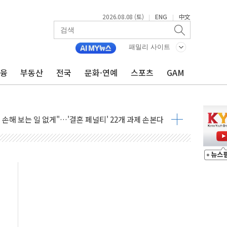
2026.08.08 (토)
ENG
中文
|
|
(8.10~8.14)
패밀리 사이트
만지작…공습 한계·탄약 부족 현실화
금융
부동산
전국
문화·연예
스포츠
GAM
 최대 50㎜ 폭우…강원 동해안 강한 비 어어져
…60대 환경미화원 수거차에 치여 사망
흉기 난동…60대 남성 2명 숨져
손해 보는 일 없게"…'결혼 페널티' 22개 과제 손본다
서 모터보트 전복…1명 사망·1명 실종
자 기림의 날 참석..."국제적 시민 연대로 목소리 내야"
질 중 실종 60대 나흘만에 숨진 채 발견
 흉기 살해 10대 아들 체포
 '뻔뻔' 받아친 정청래…제주 연설서 신경전 고조
재검토 지시…與 "적극 환영"·野 "졸속 국정"
주의보…10일까지 최대 3.5m 높은 물결