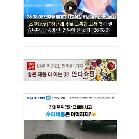
[스팟Live] “정청래 후보 그동안 고생 많이 했
습니다”…송영길, 연임에 선 긋기 | 26.08.08
더불어민주당 당대표·최고위원 후보 제주 합
동연설회