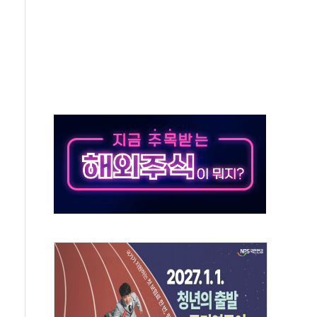
사망 23명…정부, 비상대응기구 가동
, 수도 베이징도 부동산 규제 철폐
위 상승으로 피서객 7명 고립…전원 구조
별똥별 멍' 운영…페르세우스 유성우 관측
시간당 50mm 이상 폭우…호우경보 발효
0대 숨져…온열질환 여부 조사
능시험 오전 집중 편성…체감온도 38도 넘으면 중단