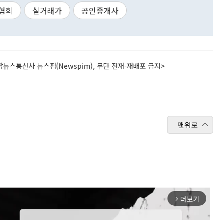
협회
실거래가
공인중개사
뉴스통신사 뉴스핌(Newspim), 무단 전재-재배포 금지>
맨위로
더보기
arrow_forward_ios