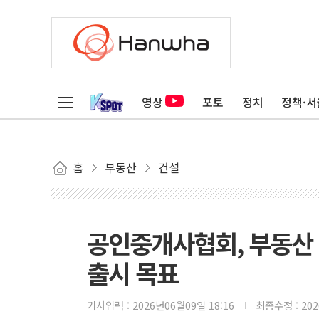
영상
포토
정치
정책·서
홈
부동산
건설
공인중개사협회, 부동산
출시 목표
기사입력 :
2026년06월09일 18:16
최종수정 :
20