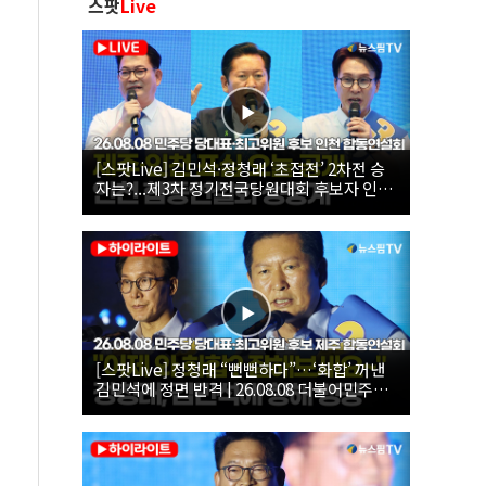
스팟
Live
[스팟Live] 김민석·정청래 ‘초접전’ 2차전 승
자는?...제3차 정기전국당원대회 후보자 인천
합동연설회 생중계 | 26.08.08
[스팟Live] 정청래 “뻔뻔하다”…‘화합’ 꺼낸
김민석에 정면 반격 | 26.08.08 더불어민주당
당대표·최고위원 후보 제주 합동연설회