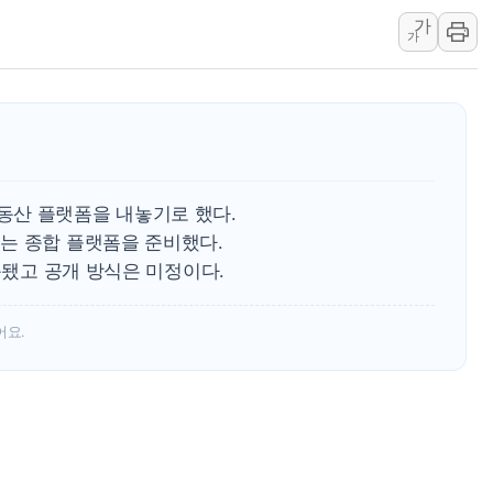
가
연일 폭염에 온열질환 
가
中 전방위 아파트 부양
인제 용대리 계곡서 수
동해시, 11~14일 '
강원 중·남부 동해안 
청양 밭에서 일하던 9
동산 플랫폼을 내놓기로 했다.
폭염에 車 운전면허 기
는 종합 플랫폼을 준비했다.
목됐고 공개 방식은 미정이다.
어요.