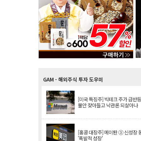
GAM
- 해외주식 투자 도우미
[미국 특징주] 빅테크 주가 급반등..
불안 잦아들고 낙관론 되살아나
[홍콩 대장주] 메이퇀 ③ 신성장
'폭발적 성장'