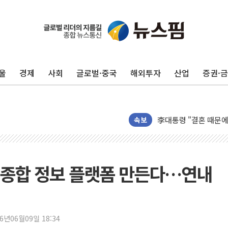
이번주 국내 주요 금융일정
美, 이란전 출구전략 
울
경제
사회
글로벌·중국
해외투자
산업
증권·
강릉·동해·삼척 시간당
폐기물 수거하다 참변
서울 중랑구 주택가서 
李대통령 "결혼 때문에 
속보
여수 오동도 인근 해상
추미애, '위안부' 피해
인천 선재도 갯벌서 해루
 종합 정보 플랫폼 만든다…연내
인천서 말다툼 중 어머니
'화합' 꺼낸 김민석에
李대통령, ISA 개편 
26년06월09일 18:34
동해중부 전 해상 풍랑