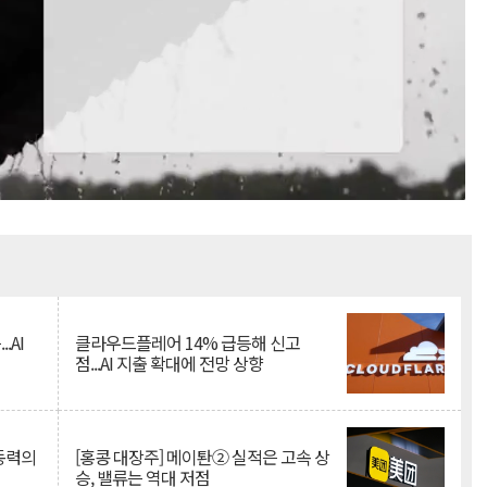
Mute
.AI
클라우드플레어 14% 급등해 신고
점...AI 지출 확대에 전망 상향
 동력의
[홍콩 대장주] 메이퇀② 실적은 고속 상
승, 밸류는 역대 저점