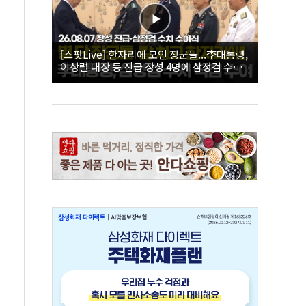
[스팟Live] 한자리에 모인 장군들...李대통령,
이상렬 대장 등 진급 장성 4명에 삼정검 수치
직접 수여｜26.08.07 장성 진급·삼정검 수치
수여식