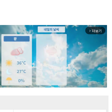
더보기
arrow_forward_ios
Mute