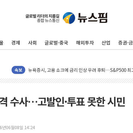
울
경제
사회
글로벌·중국
해외투자
산업
증권·
민주, 오늘 제주·인천 경선 결과 발표...'김민석 재역전 vs
한상협, 업계 개인정보 보안 새판 짠다…'자율규제단체' 
뉴욕증시, 고용 쇼크에 금리 인상 우려 후퇴…S&P500 
속보
트럼프, 쿡 연준 이사 해임 재추진…"26일까지 의혹 소명"
유럽증시, 美 고용 예상 밖 부진에 연준 금리 인상 가능성 
미 연준 매파 기세 꺾이나…고용 감소에 9월 동결 전망 우
 본격 수사…고발인·투표 못한 시민
[종합] 이슬람 수니파 3국, '공동방위협정' 체결… 이스라
트럼프, 백신·자폐증 행정명령 검토…"이르면 다음 주"
美 항소법원, 백악관 무도회장 공사 중단 명령…트럼프 제
26년06월08일 14:24
이란 핵심 원유 수출항 '하르그섬', 최근 1주일 이상 '올스