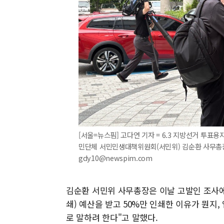
[서울=뉴스핌] 고다연 기자 = 6.3 지방선거 투
민단체 서민민생대책위원회(서민위) 김순환 사무총장이 
gdy10@newspim.com
김순환 서민위 사무총장은 이날 고발인 조사에 
쇄) 예산을 받고 50%만 인쇄한 이유가 뭔지
로 말하려 한다"고 말했다.