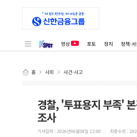
영상
포토
정치
정책·서
홈
사회
사건·사고
경찰, '투표용지 부족'
조사
기사입력 :
2026년06월08일 12:00
최종수정 :
20