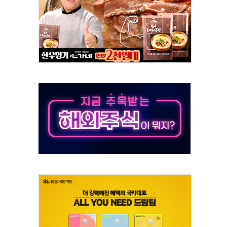
각
체주 '활짝'
스닥 선물 1%대 상승
상 기대 후퇴
·태양광주↑ VS 트레이드데스크·웬디스↓
 끝까지 찾겠다"
중 완화 전환점"