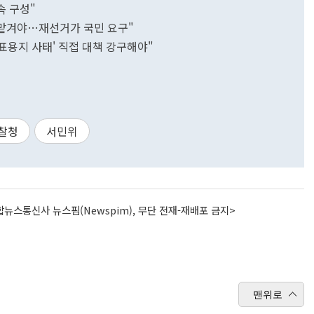
속 구성"
 맡겨야…재선거가 국민 요구"
표용지 사태' 직접 대책 강구해야"
찰청
서민위
뉴스통신사 뉴스핌(Newspim), 무단 전재-재배포 금지>
맨위로