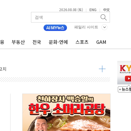
2026.08.08 (토)
ENG
中文
|
|
패밀리 사이트
금융
부동산
전국
문화·연예
스포츠
GAM
 정청래 격차 확대'
타진
최고치
 요구
낮아지며 상승… STOXX 600 지수는 나흘 연속 최고치
세
엘·이란 위협에 맞설 자체 억지력 강화
동
톱'… 美 해상봉쇄 영향