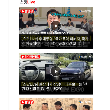
스팟
Live
[스팟Live] 李대통령 "국가폭력 피해자, 국가
가 치유해야…국가 책임 유효기간 없어"｜
26.08.07 국가폭력 피해자 위로 오찬
[스팟Live] 일상에서 장점이 더 돋보이는 '전
기 패밀리 SUV' 볼보 EX90