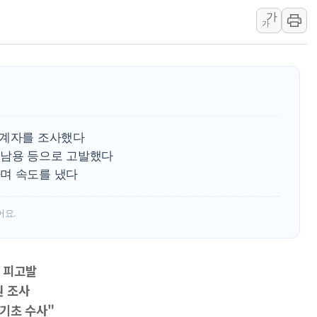
가
美 고용 쇼크에 엔화 장중 급등…시장은 "또 개입했나" 촉
가
[AI MY 뉴스] 뉴욕 반도체주 프리뷰...美 고용 쇼크에 반도
뉴욕증시 프리뷰, 美 고용 쇼크에 금리 인상 우려 후퇴…나
[종합] 美 7월 고용 2만3000명 감소 '쇼크'…9월 금리 인
[사진] 이슬람 수니파 3개국, 공동방위협정 체결
뉴욕증시 개장 전 특징주...아틀라시안·클라우드플레어
관계자를 조사했다
보훈부, 미 DPAA와 MOU… "6·25 미군 실종자 7359명
권남용 등으로 고발했다
트럼프 "금리 내려야"…파월 때와 달리 워시엔 톤 낮춰
며 속도를 냈다
특정 정치인 측근 포항시 정책특보 내정설...포항시 '시끌'
李 "해남 태양광, 대한민국 다음 100년 밑거름…수도권 집
어요.
 피고발
원 조사
기초 수사"