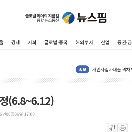
"신축 전세 부담에 구
[중국증시 마감] 혼조
[일본 증시] 닛케이, 
울
경제
사회
글로벌·중국
해외투자
산업
증권·
국내 최초 상업용 AI 
[마감시황] 반도체가 
개인사업자대출 격차 9
지적 장애 여성 강제 
속보
코인원, 카카오뱅크와 
고객 탓하며 배상 피
파주 쇼핑백 제조 공장
6.8~6.12)
10프로대 하락 마감한
4%대 하락 마감한 
26년06월06일 17:00
이성훈 LH 사장 "
가
가
KT&G, 상반기 역대