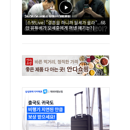
[스팟Live] "결혼을 하니까 월세가 올라"...68
만 유튜버가 오세훈에게 꺼낸 얘기는? |
26.08.06 서울시 부동산 대토론회