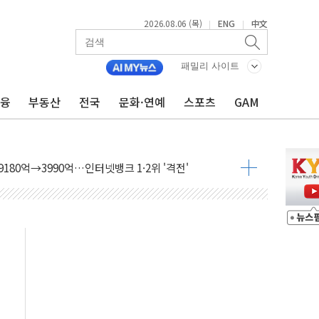
2026.08.06 (목)
ENG
中文
|
|
축으로"…서울 20년 초과 아파트 전셋값 상승률 1위
 마감, 폭염·전력 수요에 석탄주 강세
패밀리 사이트
AI·반도체 차익실현 매물에 3일 만에 반락
금융
부동산
전국
문화·연예
스포츠
GAM
데이터센터 포항서 '첫 삽'…2028년 가동 예정
흔든 코스피…4.58% 급락 속 코스닥만 웃었다
180억→3990억…인터넷뱅크 1·2위 '격전'
추행·스토킹 혐의 70대…경찰 불구속 입건
계좌 제휴 1년 연장 유력
하던 통신 3사…공정위에서 제동
서 화재 4개 동 전소…인명피해 없어
 SK하이닉스
코스피
서울지역본부 청년주택으로"…직원 사기 회복도 숙제
 최대매출…중간배당금 2000원으로 상향