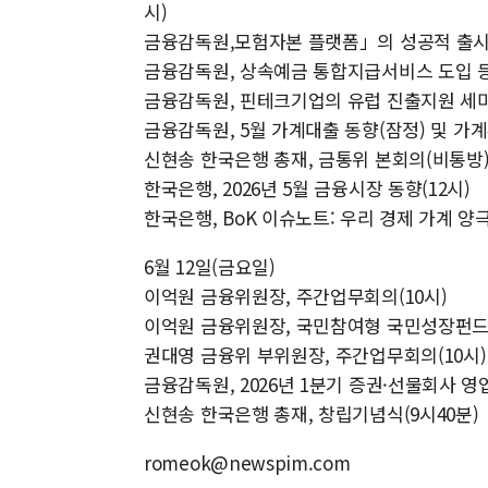
시)
금융감독원,모험자본 플랫폼」의 성공적 출시를 
금융감독원, 상속예금 통합지급서비스 도입 등 
금융감독원, 핀테크기업의 유럽 진출지원 세미
금융감독원, 5월 가계대출 동향(잠정) 및 가계
신현송 한국은행 총재, 금통위 본회의(비통방)(
한국은행, 2026년 5월 금융시장 동향(12시)
한국은행, BoK 이슈노트: 우리 경제 가계 양
6월 12일(금요일)
이억원 금융위원장, 주간업무회의(10시)
이억원 금융위원장, 국민참여형 국민성장펀드 
권대영 금융위 부위원장, 주간업무회의(10시)
금융감독원, 2026년 1분기 증권·선물회사 영
신현송 한국은행 총재, 창립기념식(9시40분)
romeok@newspim.com