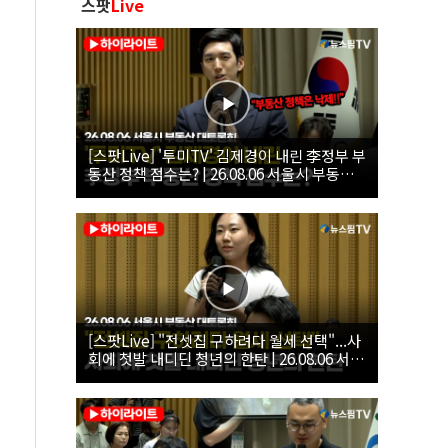
스팟
Live
[스팟Live] '투미TV' 김제경이 내린 李정부 부
동산 정책 점수는? | 26.08.06 서울시 부동산
대토론회
[스팟Live] "전셋집 구하려다 월세 선택"...사
회에 첫발 내디딘 청년의 한탄 | 26.08.06 서울
시 부동산 대토론회