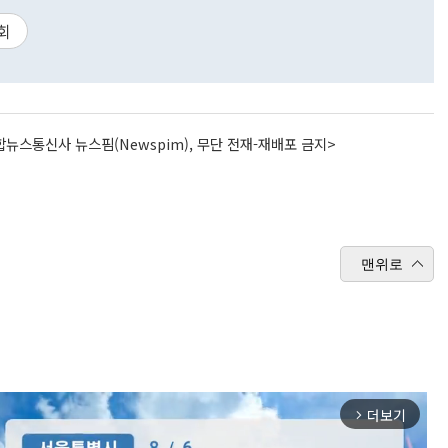
회
뉴스통신사 뉴스핌(Newspim), 무단 전재-재배포 금지>
맨위로
더보기
arrow_forward_ios