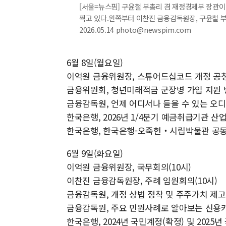
[서울=뉴스핌] 구윤철 부총리 겸 재정경제부 장관
찍고 있다.왼쪽부터 이찬진 금융감독원장, 구윤철 부
2026.05.14 photo@newspim.com
6월 8일(월요일)
이억원 금융위원장, 스튜어드십코드 개정 공청
금융위원회, 청년미래적금 군장병 가입 지원 방
금융감독원, 언제 어디서나 들을 수 있는 오
한국은행, 2026년 1/4분기 예금취급기관 산
한국은행, 한국은행-오죽헌‧시립박물관 공동
6월 9일(화요일)
이억원 금융위원장, 국무회의(10시)
이찬진 금융감독원장, 주례 임원회의(10시)
금융감독원, 개정 상법 정착 및 주주가치 제고
금융감독원, 주요 민원사례로 알아보는 신용카
한국은행, 2024년 국민계정(확정) 및 2025년