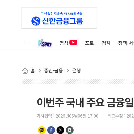
영상
포토
정치
정책·서
홈
증권·금융
은행
이번주 국내 주요 금융일정(
기사입력 :
2026년06월06일 17:00
최종수정 :
20