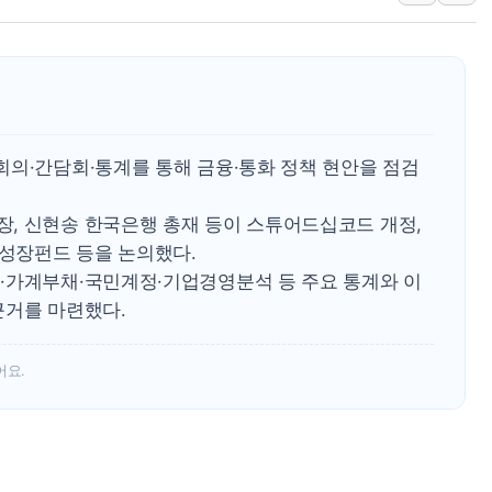
에이루트, 글로벌 리테
[뉴스핌 뉴스레터 Toda
인천공항 여객터미널,
해군, 독도 인근서 
여권 내부서도 제기되
회의·간담회·통계를 통해 금융·통화 정책 현안을 점검
[단독] "입주민 갑질 
, 신현송 한국은행 총재 등이 스튜어드십코드 개정,
 성장펀드 등을 논의했다.
·가계부채·국민계정·기업경영분석 등 주요 통계와 이
근거를 마련했다.
어요.