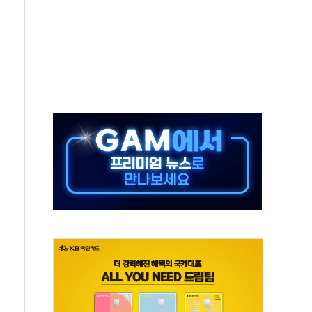
일 박람회서 신규 채널 확보
y ANDA] 8월 6일
 대형 미디어아트로 다채로운 볼거리 제공
동해영토수호훈련 비공개 실시
는 레버리지 책임론…정청래·조국, 김민석·靑에 공세
아니다"…원주 A아파트 '입주민 3인방' 정면 반박