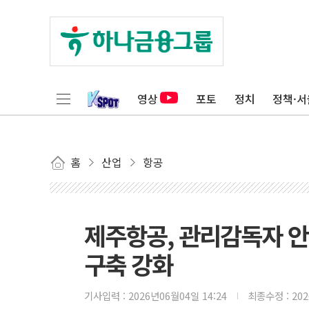
영상
포토
정치
정책·서
홈
산업
항공
제주항공, 관리감독자 안
구축 강화
기사입력 :
2026년06월04일 14:24
최종수정 :
20