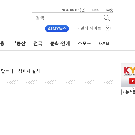
2026.08.07 (금)
ENG
中文
|
|
패밀리 사이트
금융
부동산
전국
문화·연예
스포츠
GAM
사우디 동시 공격… 위기 고조되는 또 다른 중동 화약고
들도 특별식으로 여름나기 [뉴스핌 줌인]
 못 맡는다…상피제 실시
X 지분 일부 매각
...최소 7명 사망
중대경보 해제…누적 온열질환자 2872명
.李 부동산 세제안에 與 내부서 '총선·대선 직격탄' 우려
아울렛' 건립 '본궤도'
안동·의성 특별재난지역 선포
 휘두른 30대 세입자…경찰, 현행범 체포