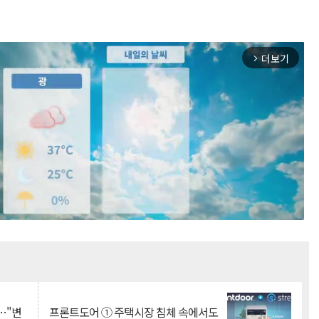
더보기
arrow_forward_ios
Mute
…"변
프론트도어 ① 주택시장 침체 속에서도