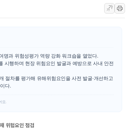
워트, 상반기 영업이익 30
가
프롬바이오, 10일 거래 재
가
NH농협생명, 농작업 중 온
아바코, 2분기 매출 120억원
랩지노믹스 "디엑솜과 美 암
보로노이, 폐암 치료제 'VRN
푸본현대생명, 육군 3군단과
0여명과 위험성평가 역량 강화 워크숍을 열었다.
교보생명, '교보K-맞춤건강
를 시행하며 현장 위험요인 발굴과 예방으로 사내 안전
벼랑 끝 선 '동전주' 무더기
1순위보다 낮은 특별공급 
14개 절차를 평가해 유해위험요인을 사전 발굴·개선하고
이다.
어요.
잠재 위험요인 점검