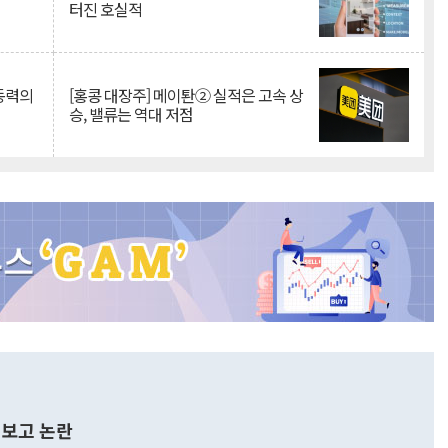
터진 호실적
 동력의
[홍콩 대장주] 메이퇀② 실적은 고속 상
승, 밸류는 역대 저점
보고 논란