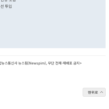
제선 투입
뉴스통신사 뉴스핌(Newspim), 무단 전재-재배포 금지>
맨위로