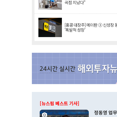
곡점 지났다"
[홍콩 대장주] 메이퇀 ③ 신성장
'폭발적 성장'
[뉴스핌 베스트 기사]
정동영 업무