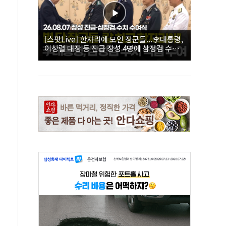
[스팟Live] 한자리에 모인 장군들...李대통령,
이상렬 대장 등 진급 장성 4명에 삼정검 수치
직접 수여｜26.08.07 장성 진급·삼정검 수치
수여식