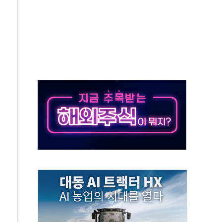
억원
개…"재무구조 개편"
열질환 보장…폭염기 신속 보상 강화
 진단 분야 독점 라이선스 계약"
11' 캐나다 IND 신청
 군 장병 금융교육·전역 지원 협약
보험' 6개월 배타적사용권 획득
 상폐 위기…관리종목 우려 지정예고 총 63개
경쟁률… 실수요자 관심