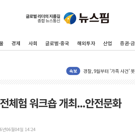
울
경제
사회
글로벌·중국
해외투자
산업
증권·
후티 반군, 예멘 정부군과 
42.5도 역대급 폭염…동물
경찰, 9월부터 '가족 사건'
속보
포스코홀딩스, 포스코인터·D
태국 학교서 중학생 총기 난사
40.2도 찍은 서울 등 폭염
전체험 워크숍 개최...안전문화
"文정부 악몽 재현 안돼"..
신세계사이먼 '대구 프리미엄 
李대통령, 호우 피해 경북 
'변기 수리' 집주인에게 흉기
26년06월04일 14:24