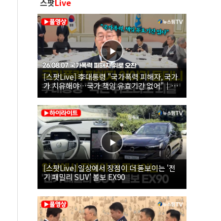
스팟
Live
[스팟Live] 李대통령 "국가폭력 피해자, 국가
가 치유해야…국가 책임 유효기간 없어"｜
26.08.07 국가폭력 피해자 위로 오찬
[스팟Live] 일상에서 장점이 더 돋보이는 '전
기 패밀리 SUV' 볼보 EX90