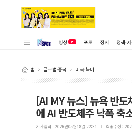
영상
포토
정치
정책·서
홈
글로벌·중국
미국·북미
[AI MY 뉴스] 뉴욕 반
에 AI 반도체주 낙폭 축
기사입력 :
2026년05월18일 22:31
최종수정 :
20