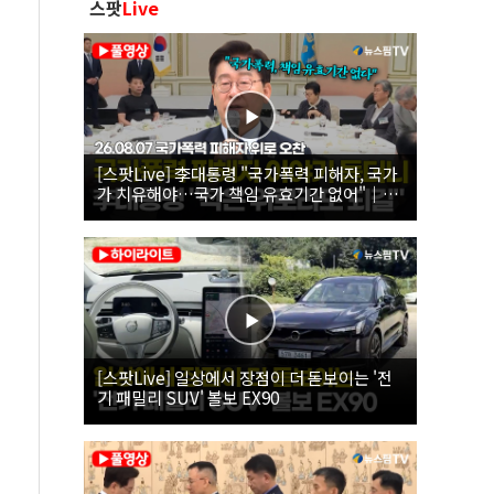
스팟
Live
[스팟Live] 李대통령 "국가폭력 피해자, 국가
가 치유해야…국가 책임 유효기간 없어"｜
26.08.07 국가폭력 피해자 위로 오찬
[스팟Live] 일상에서 장점이 더 돋보이는 '전
기 패밀리 SUV' 볼보 EX90