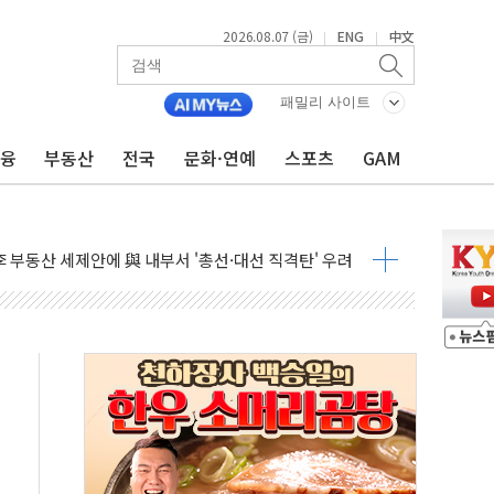
2026.08.07 (금)
ENG
中文
|
|
들도 특별식으로 여름나기 [뉴스핌 줌인]
 못 맡는다…상피제 실시
패밀리 사이트
X 지분 일부 매각
금융
부동산
전국
문화·연예
스포츠
GAM
...최소 7명 사망
중대경보 해제…누적 온열질환자 2872명
.李 부동산 세제안에 與 내부서 '총선·대선 직격탄' 우려
아울렛' 건립 '본궤도'
안동·의성 특별재난지역 선포
 휘두른 30대 세입자…경찰, 현행범 체포
억원
개…"재무구조 개편"
열질환 보장…폭염기 신속 보상 강화
 진단 분야 독점 라이선스 계약"