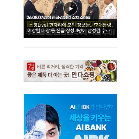
[스팟Live] 한자리에 모인 장군들...李대통령,
이상렬 대장 등 진급 장성 4명에 삼정검 수치
직접 수여｜26.08.07 장성 진급·삼정검 수치
수여식