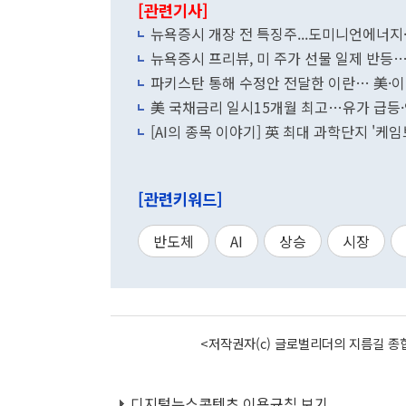
[관련기사]
뉴욕증시 개장 전 특징주...도미니언에
뉴욕증시 프리뷰, 미 주가 선물 일제 반등…
각
파키스탄 통해 수정안 전달한 이란… 美·
美 국채금리 일시15개월 최고…유가 급등
[AI의 종목 이야기] 英 최대 과학단지 '케
[관련키워드]
반도체
AI
상승
시장
<저작권자(c) 글로벌리더의 지름길 종합
디지털뉴스콘텐츠 이용규칙 보기