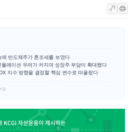
가
보로노이, 폐암 치료제 'VRN
가
푸본현대생명, 육군 3군단과
교보생명, '교보K-맞춤건강
벼랑 끝 선 '동전주' 무더기
1순위보다 낮은 특별공급 
컴투스 '제우스: 오만의 신'
 속에 반도체주가 혼조세를 보였다
인플레이션 우려가 커지며 성장주 부담이 확대됐다
SOX 지수 방향을 결정할 핵심 변수로 떠올랐다
어요.