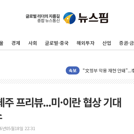
42.5도 역대급 폭염…동물
경찰, 9월부터 '가족 사건'
포스코홀딩스, 포스코인터·D
울
경제
사회
글로벌·중국
해외투자
산업
증권·
태국 학교서 중학생 총기 난사
40.2도 찍은 서울 등 폭염
"文정부 악몽 재현 안돼"..
신세계사이먼 '대구 프리미엄 
속보
李대통령, 호우 피해 경북 
'변기 수리' 집주인에게 흉기
워트, 상반기 영업이익 30
도체주 프리뷰...미·이란 협상 기대
프롬바이오, 10일 거래 재
소
NH농협생명, 농작업 중 온
아바코, 2분기 매출 120억원
26년05월18일 22:31
랩지노믹스 "디엑솜과 美 암