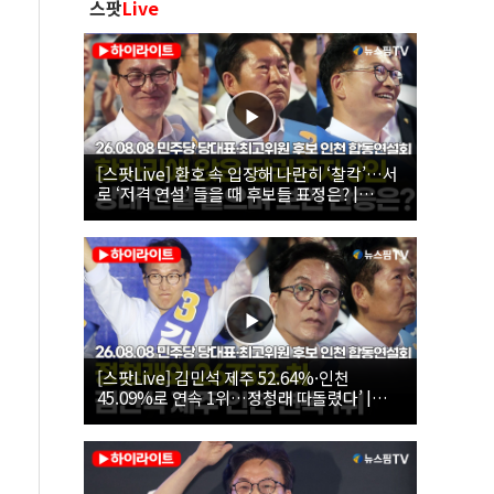
스팟
Live
[스팟Live] 환호 속 입장해 나란히 ‘찰칵’…서
로 ‘저격 연설’ 들을 때 후보들 표정은? |
26.08.08 더불어민주당 당대표·최고위원 후
보 인천 합동연설회
[스팟Live] 김민석 제주 52.64%·인천
45.09%로 연속 1위…정청래 따돌렸다’ |
26.08.08 더불어민주당 당대표·최고위원 후
보 인천 합동연설회