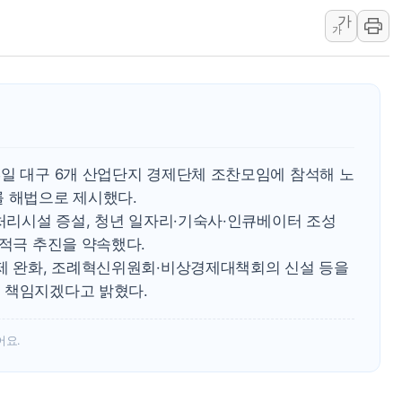
강릉·동해·삼척 시간당 최대 
가
가
폐기물 수거하다 참변…60대
서울 중랑구 주택가서 흉기 난
李대통령 "결혼 때문에 손해 
여수 오동도 인근 해상서 모
추미애, '위안부' 피해자 기림
8일 대구 6개 산업단지 경제단체 조찬모임에 참석해 노
인천 선재도 갯벌서 해루질 중
를 해법으로 제시했다.
인천서 말다툼 중 어머니 흉기
수처리시설 증설, 청년 일자리·기숙사·인큐베이터 조성
'화합' 꺼낸 김민석에 '뻔뻔
 적극 추진을 약속했다.
李대통령, ISA 개편 재검토 
규제 완화, 조례혁신위원회·비상경제대책회의 신설 등을
 책임지겠다고 밝혔다.
어요.