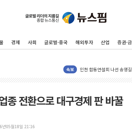
울
경제
사회
글로벌·중국
해외투자
산업
증권·
울진·영덕 '호우특보'-포항 '
[종합] 김민석, 정청래에 '0.86
인천 합동연설회 나선 송영길
속보
김민석, 2주차 제주·인천 경선서
인사하는 김민석 당대표 후보
[속보] 민주, 제주·인천 경선 결
·업종 전환으로 대구경제 판 바꿀
[속보] 민주, 인천 경선 결과 발
[속보] 민주, 제주 경선 결과 발
이번주 국내 주요 금융일정(8.1
26년05월18일 21:16
美, 이란전 출구전략 만지작