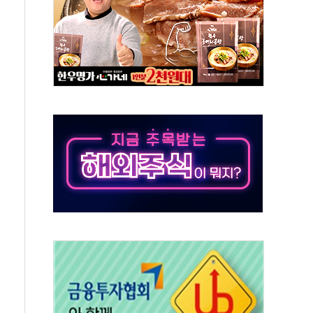
50㎜ 폭우…강원 동해안 강한 비 이어져
 환경미화원 수거차에 치여 사망
동…60대 남성 2명 숨져
보는 일 없게"…'결혼 페널티' 22개 과제 손본다
터보트 전복…1명 사망·1명 실종
의 날 참석..."국제적 시민 연대로 목소리 내야"
 실종 60대 나흘만에 숨진 채 발견
 살해 10대 아들 체포
' 받아친 정청래…제주 연설서 신경전 고조
지시…與 "적극 환영"·野 "졸속 국정"