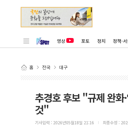
영상
포토
정치
정책·서
홈
전국
대구
추경호 후보 "규제 완화
것"
기사입력 :
2026년05월18일 21:16
최종수정 :
20