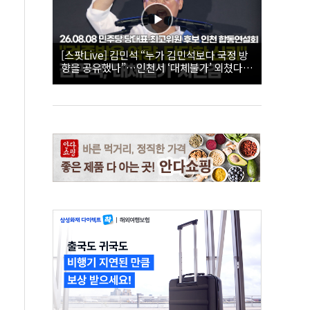
[스팟Live] 김민석 “누가 김민석보다 국정 방
향을 공유했나”…인천서 ‘대체불가’ 외쳤다 |
26.08.08 더불어민주당 당대표·최고위원 후
보 인천 합동연설회