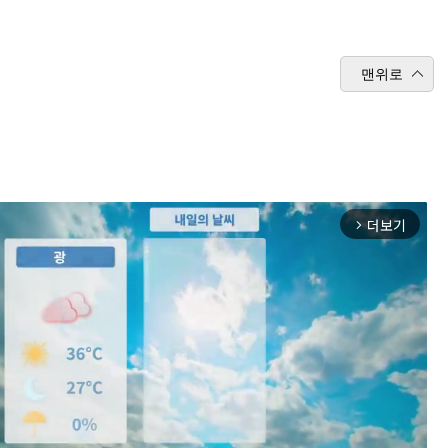
맨위로
더보기
arrow_forward_ios