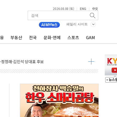
2026.08.08 (토)
ENG
中文
|
|
패밀리 사이트
금융
부동산
전국
문화·연예
스포츠
GAM
산사태 주의보'...경북도, 호우 피해·통제구간 없어
%p' 차 재역전 성공...金 45.42% vs 鄭 44.56%
·정청래·김민석 당대표 후보
 정청래에 승리...47.75% vs 42.08%
과 발표...김민석 47.75% 정청래 42.08%
표...김민석 45.09% 정청래 43.27% 송영길 11.63%
표...김민석 52.64% 정청래 39.89% 송영길 7.47%
0~8.14)
…공습 한계·탄약 부족 현실화