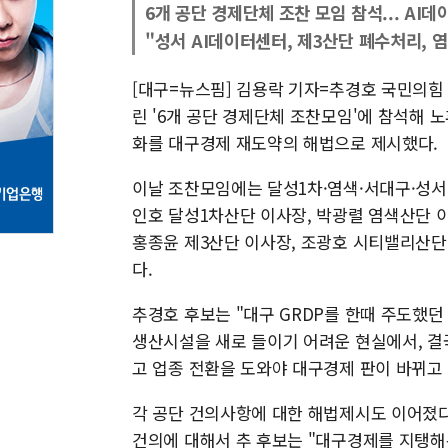
6개 공단 경제단체 조찬 모임 참석... AI
"성서 AI데이터센터, 제3산단 폐수처리, 
[대구=뉴스핌] 김용락 기자=추경호 국민의힘
린 '6개 공단 경제단체 조찬모임'에 참석해 
화를 대구경제 재도약의 해법으로 제시했다.
이날 조찬모임에는 달성1차·염색·서대구·성서·
인호 달성1차산단 이사장, 박광렬 염색산단 
홍종윤 제3산단 이사장, 조광호 시티밸리산단
다.
추경호 후보는 "대구 GRDP를 한때 주도했던
생산시설을 새로 들이기 어려운 현실에서, 결
고 업종 전환을 도와야 대구경제 판이 바뀌고
각 공단 건의사항에 대한 해법제시도 이어졌다
건의에 대해서 추 후보는 "대구경제를 지탱해온