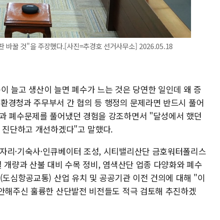
바꿀 것"을 주장했다.[사진=추경호 선거사무소] 2026.05.18
이 늘고 생산이 늘면 폐수가 느는 것은 당연한 일인데 왜 증
환경청과 주무부서 간 협의 등 행정의 문제라면 반드시 풀어
단과 폐수문제를 풀어냈던 경험을 강조하면서 "달성에서 했던
을 진단하고 개선하겠다"고 말했다.
일자리·기숙사·인큐베이터 조성, 시티밸리산단 금호워터폴리스
 개량과 산불 대비 수목 정비, 염색산단 업종 다양화와 폐수
(도심항공교통) 산업 유치 및 공공기관 이전 건의에 대해 "이
제안해주신 훌륭한 산단발전 비전들도 적극 검토해 추진하겠