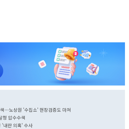
수수색…노상원 '수집소' 현장검증도 마쳐
조달청 압수수색
'내란 의혹' 수사