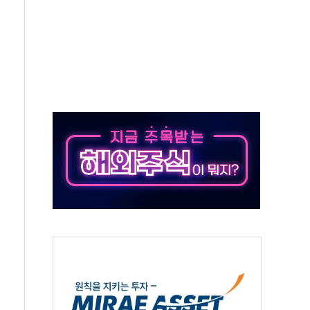
50㎜ 폭우…강원 동해안 강한 비 이어져
 환경미화원 수거차에 치여 사망
동…60대 남성 2명 숨져
보는 일 없게"…'결혼 페널티' 22개 과제 손본다
터보트 전복…1명 사망·1명 실종
의 날 참석..."국제적 시민 연대로 목소리 내야"
 실종 60대 나흘만에 숨진 채 발견
 살해 10대 아들 체포
' 받아친 정청래…제주 연설서 신경전 고조