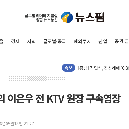
울
경제
사회
글로벌·중국
해외투자
산업
증권·
포항시 재난예산 40억 긴급 
울진·영덕 '호우특보'-포항 '
[종합] 김민석, 정청래에 '0.86
인천 합동연설회 나선 송영길
속보
김민석, 2주차 제주·인천 경선서
인사하는 김민석 당대표 후보
[속보] 민주, 제주·인천 경선 결
의 이은우 전 KTV 원장 구속영장
[속보] 민주, 인천 경선 결과 발
[속보] 민주, 제주 경선 결과 발
이번주 국내 주요 금융일정(8.1
26년05월18일 21:27
美, 이란전 출구전략 만지작