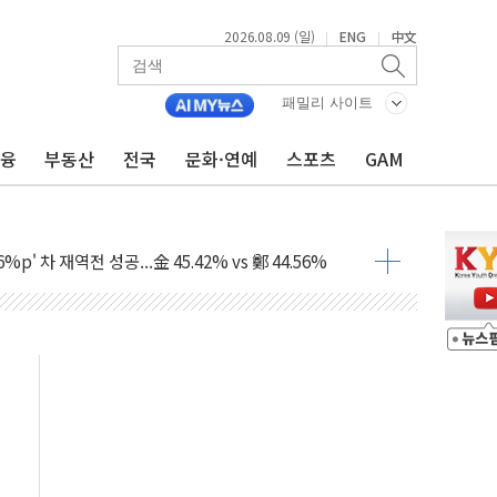
2026.08.09 (일)
ENG
中文
|
|
패밀리 사이트
금융
부동산
전국
문화·연예
스포츠
GAM
투입…고수온 양식장 복구·지원 '총력'
산사태 주의보'...경북도, 호우 피해·통제구간 없어
%p' 차 재역전 성공...金 45.42% vs 鄭 44.56%
·정청래·김민석 당대표 후보
 정청래에 승리...47.75% vs 42.08%
과 발표...김민석 47.75% 정청래 42.08%
표...김민석 45.09% 정청래 43.27% 송영길 11.63%
표...김민석 52.64% 정청래 39.89% 송영길 7.47%
0~8.14)
…공습 한계·탄약 부족 현실화