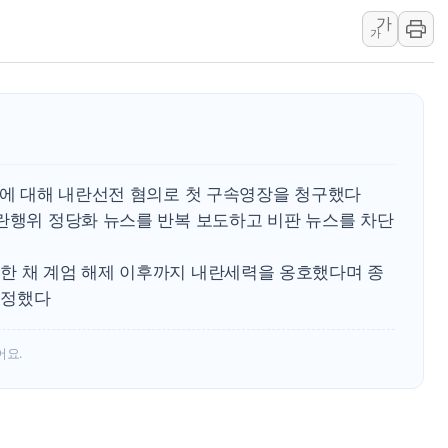
가
강릉·동해·삼척 시간당 최대 
가
폐기물 수거하다 참변…60대
서울 중랑구 주택가서 흉기 난
李대통령 "결혼 때문에 손해 
여수 오동도 인근 해상서 모
추미애, '위안부' 피해자 기림
장에 대해 내란선전 혐의로 첫 구속영장을 청구했다
인천 선재도 갯벌서 해루질 중
내란행위 정당화 뉴스를 반복 보도하고 비판 뉴스를 차단
인천서 말다툼 중 어머니 흉기
'화합' 꺼낸 김민석에 '뻔뻔
한 채 계엄 해제 이후까지 내란세력을 옹호했다며 종
결정했다
어요.