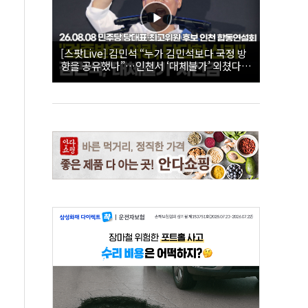
[스팟Live] 김민석 “누가 김민석보다 국정 방
향을 공유했나”…인천서 ‘대체불가’ 외쳤다 |
26.08.08 더불어민주당 당대표·최고위원 후
보 인천 합동연설회