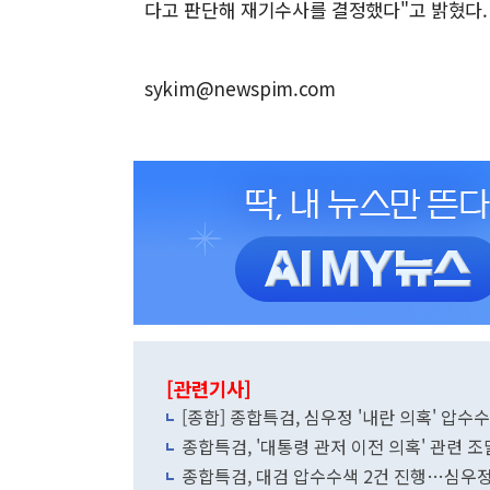
다고 판단해 재기수사를 결정했다"고 밝혔다.
sykim@newspim.com
[관련기사]
[종합] 종합특검, 심우정 '내란 의혹' 압
종합특검, '대통령 관저 이전 의혹' 관련 
종합특검, 대검 압수수색 2건 진행…심우정 