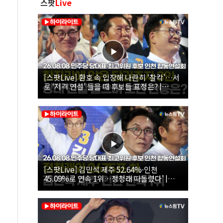
스팟
Live
[스팟Live] 환호 속 입장해 나란히 ‘찰칵’…서
로 ‘저격 연설’ 들을 때 후보들 표정은? |
26.08.08 더불어민주당 당대표·최고위원 후
보 인천 합동연설회
[스팟Live] 김민석 제주 52.64%·인천
45.09%로 연속 1위…정청래 따돌렸다’ |
26.08.08 더불어민주당 당대표·최고위원 후
보 인천 합동연설회