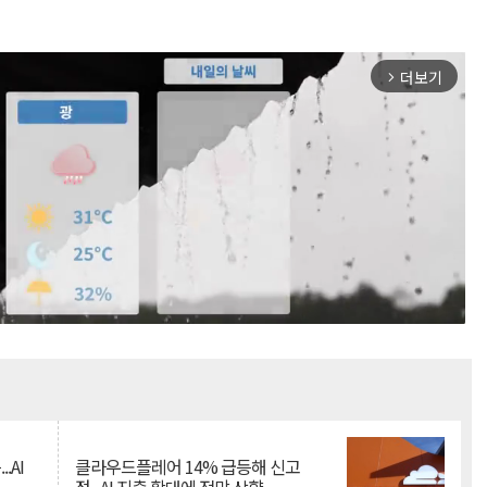
더보기
arrow_forward_ios
Mute
.AI
클라우드플레어 14% 급등해 신고