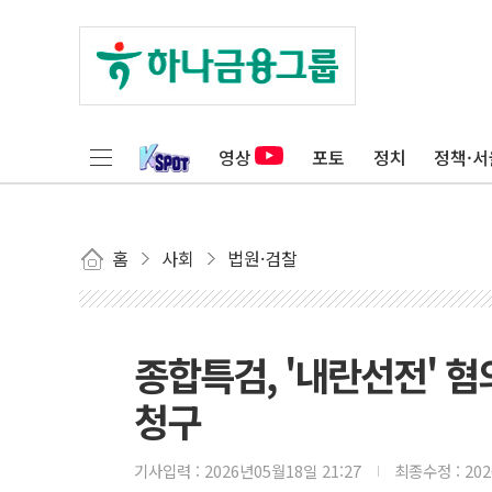
영상
포토
정치
정책·서
홈
사회
법원·검찰
종합특검, '내란선전' 혐
청구
기사입력 :
2026년05월18일 21:27
최종수정 :
20