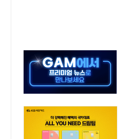
름나기 [뉴스핌 줌인]
 실시
 온열질환자 2872명
 與 내부서 '총선·대선 직격탄' 우려