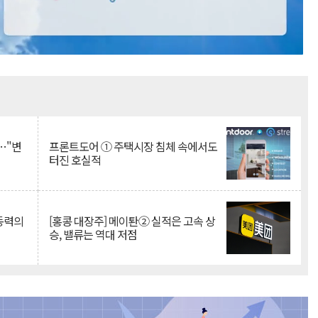
Mute
…"변
프론트도어 ① 주택시장 침체 속에서도
터진 호실적
 동력의
[홍콩 대장주] 메이퇀② 실적은 고속 상
승, 밸류는 역대 저점