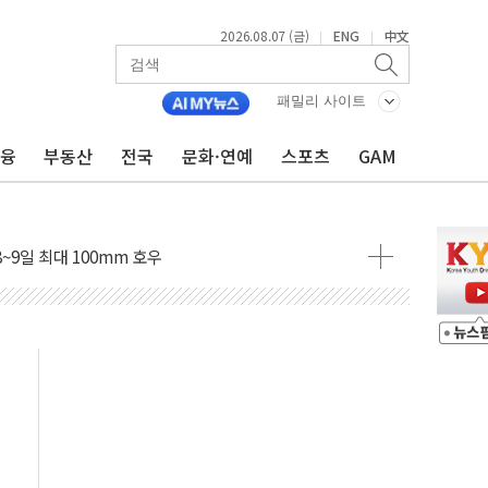
2026.08.07 (금)
ENG
中文
|
|
도 놀랍지 않아"
패밀리 사이트
태양광 착공…여의도 1.6배 규모
금융
부동산
전국
문화·연예
스포츠
GAM
...금융주 낙폭 커
정책 아냐" 해명
~9일 최대 100mm 호우
결… 수니파 국가들의 새 안보 협력 구도
비온 59㎡ 18억원대
-서울시 '정책 엇박자'
생애최초만 경쟁 치열
래·ETF 매수에도 고유가·금리·입법 지연 '삼중 부담'
...석유·가스주 올랐지만 빈그룹이 상쇄
총수요 104.3GW 기록
 위기 고조되는 또 다른 중동 화약고