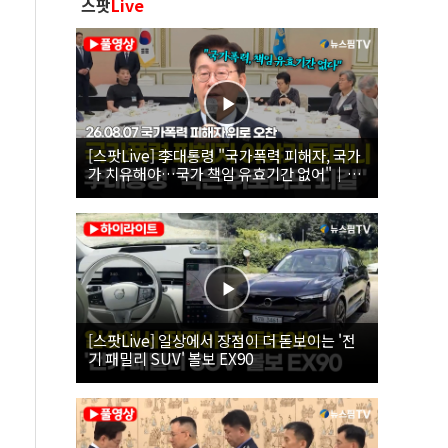
스팟
Live
[스팟Live] 李대통령 "국가폭력 피해자, 국가
가 치유해야…국가 책임 유효기간 없어"｜
26.08.07 국가폭력 피해자 위로 오찬
[스팟Live] 일상에서 장점이 더 돋보이는 '전
기 패밀리 SUV' 볼보 EX90