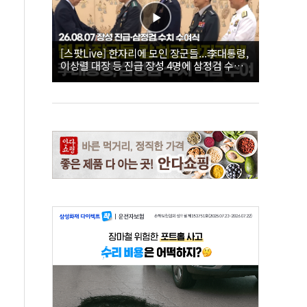
[스팟Live] 한자리에 모인 장군들...李대통령,
이상렬 대장 등 진급 장성 4명에 삼정검 수치
직접 수여｜26.08.07 장성 진급·삼정검 수치
수여식