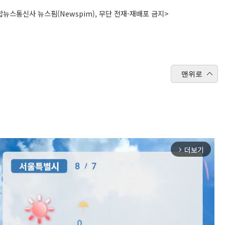
뉴스통신사 뉴스핌(Newspim), 무단 전재-재배포 금지>
맨위로
더보기
arrow_forward_ios