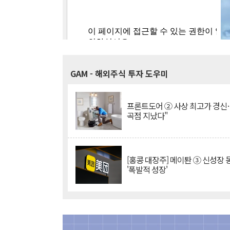
GAM
- 해외주식 투자 도우미
프론트도어 ② 사상 최고가 경신
곡점 지났다"
[홍콩 대장주] 메이퇀 ③ 신성장
'폭발적 성장'