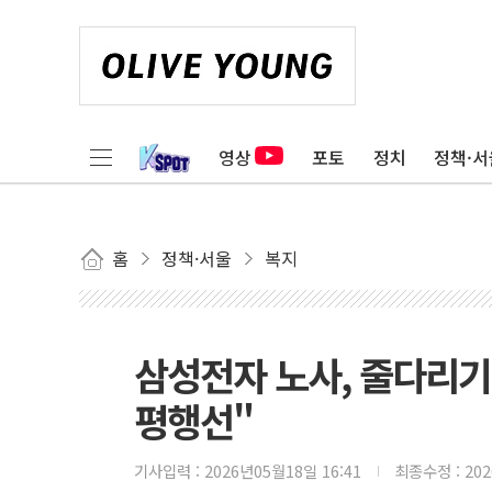
영상
포토
정치
정책·서
홈
정책·서울
복지
삼성전자 노사, 줄다리
평행선"
기사입력 :
2026년05월18일 16:41
최종수정 :
20