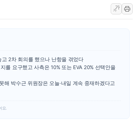
가
42.5도 역대급 폭염…동물들도 특별식으로 여
가
경찰, 9월부터 '가족 사건' 못 맡는다…상피제
포스코홀딩스, 포스코인터·DX 지분 일부 매각
태국 학교서 중학생 총기 난사...최소 7명 사망
40.2도 찍은 서울 등 폭염중대경보 해제…누적
"文정부 악몽 재현 안돼"...李 부동산 세제안에
놓고 2차 회의를 했으나 난항을 겪었다
지를 요구했고 사측은 10% 또는 EVA 20% 선택안을
 못해 박수근 위원장은 오늘·내일 계속 중재하겠다고
어요.