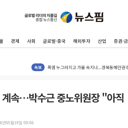
[사진] 빈살만과 에르도안의 만남
이란와이어 "이란 최고지도자 위독…곧 사망해
남동발전, 해남군에 국내 최대 규모 400MW 
울
경제
사회
글로벌·중국
해외투자
산업
증권·
[인도증시] 중동 불안 속 유가 상승에 소폭 하락
황희 '폐버스 청년주택' SNS 글 역풍에 "정부
폭염 누그러지고 가뭄 숙지나...경북동해안권 8
사우디·튀르키예·파키스탄, '공동방위협정' 체
속보
신길동 신축도 3.3㎡당 7250만원…써밋 클라
용산공원·그린벨트로 또 충돌…반복되는 국토부
[AI 부동산 투데이] 특공 전략도 '극과 극'…
기 계속…박수근 중노위원장 "아직
[코인시황] 비트코인 6만4000달러대 횡보…고
[베트남 증시] 유동성 부진 지속, 강보합 마감
'찜통더위'에 전력수요 역대 최고치 경신…한낮 
26년05월19일 09:06
후티 반군, 예멘 정부군과 사우디 동시 공격…