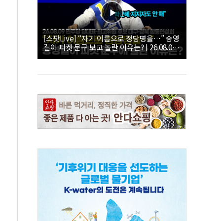
[스팟Live] “자기 이름으로 정당명을…” 송영
길이 피켓 문구 보고 놀란 이유는? | 26.08.09
더불어민주당 당대표·최고위원 후보 대구·경
북 합동연설회