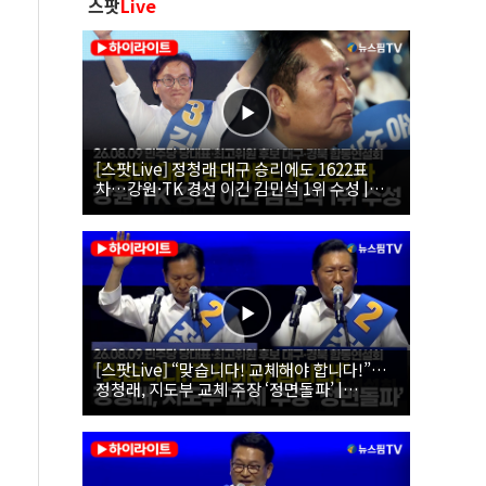
스팟
Live
[스팟Live] 정청래 대구 승리에도 1622표
차…강원·TK 경선 이긴 김민석 1위 수성 |
26.08.09 더불어민주당 당대표·최고위원 후
보 대구·경북 합동연설회
[스팟Live] “맞습니다! 교체해야 합니다!”…
정청래, 지도부 교체 주장 ‘정면돌파’ |
26.08.09 더불어민주당 당대표·최고위원 후
보 대구·경북 합동연설회