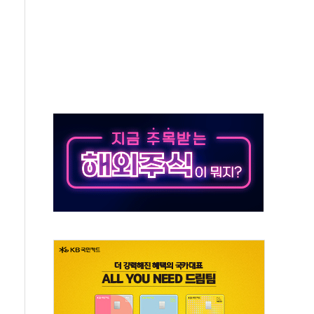
발표...정청래 47.82% 김민석 46.35% 송영길 5.83%
발표...김민석 50.30% 정청래 41.94% 송영길 7.76%
객 400명 맞이…"마음 잇는 시간 되길"
 지급 확정되나…재상고 앞두고 막판 셈법
'행복상자' 전달
극기 거꾸로' 논란…이틀만에 철거
 예술·체육요원 최대 33% 감축
 역대 최대폭 감소한 9.4%↓…유통업계 양극화 심화
 특사'로 콜롬비아 대통령 취임식 참석
시간당 30mm 강한 비...호우 피해 없어