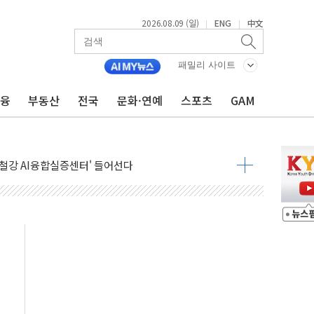
2026.08.09 (일)
ENG
中文
|
|
패밀리 사이트
금융
부동산
전국
문화·연예
스포츠
GAM
.'두천~하당'·'올미골교' 차량 통행 선제 제한
고 발생…작업자 1명 숨져
철강 AI융합실증센터' 들어선다
대 숨진 채 발견...경찰, 조사 중
.48%p 차 선두 유지...金 46.01% vs 鄭 44.53%
기 당선...합산득표율 68.63%
해 10대 구속…범행 후 반려견도 죽여
 정청래에 승리…金 48.54% vs 鄭 44.40%
경선 결과...김민석 48.54% 정청래 44.40%
발표...김민석 47.37% 정청래 45.71% 송영길 6.92%