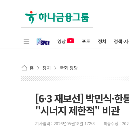
영상
포토
정치
정책·서
홈
정치
국회·정당
[6·3 재보선] 박민식·한
"시너지 제한적" 비관
기사입력 :
2026년05월18일 17:58
최종수정 :
20