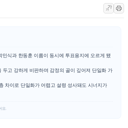
[속보] 민주, 대구 경선 결과 
가
가
[속보] 민주, 강원 경선 결과 
정재헌 CEO, SKT 장기고
최태원, 노소영에 9440억
하나금융, 명동 소상공인에 
인천시 광복절 현수막 '태
병무청, 보충역 전면 손질…
 박민식과 한동훈 이름이 동시에 투표용지에 오르게 됐
홈플러스發 대형마트 판매,
을 두고 강하게 비판하며 감정의 골이 깊어져 단일화 가
윤준병·이해민 의원, '정부
'호우·산사태 주의보' 울진 
층 차이로 단일화가 어렵고 설령 성사돼도 시너지가
어요.