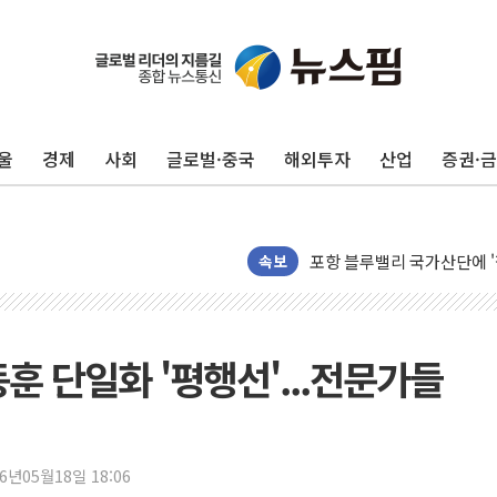
울
경제
사회
글로벌·중국
해외투자
산업
증권·
125mm 폭우 쏟아진 울진..
평택 진위면 공장서 질식사
포항 블루밸리 국가산단에 '
속보
상주 낙동강 선착장 하류서 50
[종합] 김민석, 정청래에 누적 1
민주당 경북도당위원장에 오중
동훈 단일화 '평행선'...전문가들
인천서 말다툼 중 어머니 살
김민석, 강원·대구·경북 경선서
[속보] 민주, 강원·대구·경북 
26년05월18일 18:06
[속보] 민주, 경북 경선 결과 