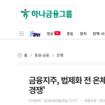
영상
포토
정치
정책·서
홈
증권·금융
은행
금융지주, 법제화 전 온
경쟁'
기사입력 :
2026년05월18일 13:57
최종수정 :
20