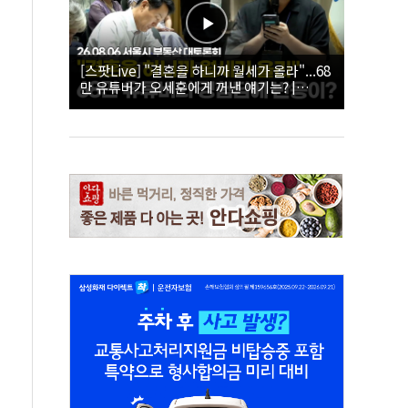
[스팟Live] "결혼을 하니까 월세가 올라"...68
만 유튜버가 오세훈에게 꺼낸 얘기는? |
26.08.06 서울시 부동산 대토론회