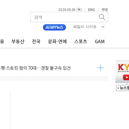
2026.08.06 (목)
ENG
中文
|
|
패밀리 사이트
금융
부동산
전국
문화·연예
스포츠
GAM
흔든 코스피…4.58% 급락 속 코스닥만 웃었다
180억→3990억…인터넷뱅크 1·2위 '격전'
추행·스토킹 혐의 70대…경찰 불구속 입건
계좌 제휴 1년 연장 유력
하던 통신 3사…공정위에서 제동
서 화재 4개 동 전소…인명피해 없어
 SK하이닉스
코스피
서울지역본부 청년주택으로"…직원 사기 회복도 숙제
 최대매출…중간배당금 2000원으로 상향
일 박람회서 신규 채널 확보