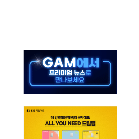
y ANDA] 8월 6일
 대형 미디어아트로 다채로운 볼거리 제공
동해영토수호훈련 비공개 실시
는 레버리지 책임론…정청래·조국, 김민석·靑에 공세
아니다"…원주 A아파트 '입주민 3인방' 정면 반박
지질도' 완성...달 어디에 어떤 광물이 있나 한눈에
용 커패시터' 사업 확대
자사주 추가 매입
업익 849억원…전년 比 22.3%↑