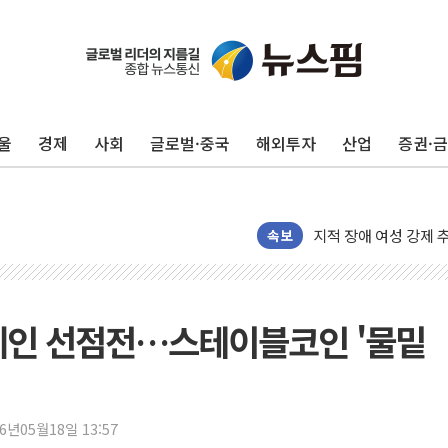
울
경제
사회
글로벌·중국
해외투자
산업
증권·
[마감시황] 반도체가 
개인사업자대출 격차 9
지적 장애 여성 강제 
코인원, 카카오뱅크와 
속보
고객 탓하며 배상 피
파주 쇼핑백 제조 공장
10프로대 하락 마감한
체인 선점전…스테이블코인 '물밑
4%대 하락 마감한 
이성훈 LH 사장 "
KT&G, 상반기 역대
26년05월18일 13:57
에이루트, 글로벌 리테