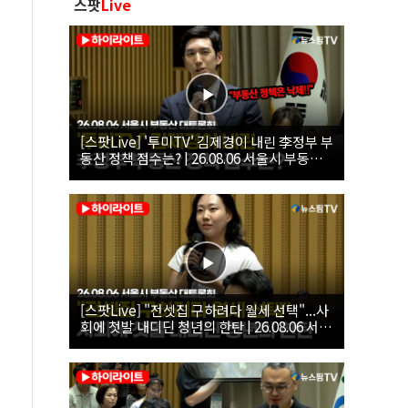
스팟
Live
[스팟Live] '투미TV' 김제경이 내린 李정부 부
동산 정책 점수는? | 26.08.06 서울시 부동산
대토론회
[스팟Live] "전셋집 구하려다 월세 선택"...사
회에 첫발 내디딘 청년의 한탄 | 26.08.06 서울
시 부동산 대토론회