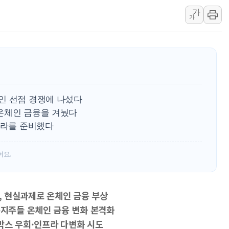
가
[뉴스핌 뉴스레터 Toda
가
인천공항 여객터미널,
해군, 독도 인근서 
여권 내부서도 제기되
[단독] "입주민 갑질 
중국 최신판 '달(月) 
인 선점 경쟁에 나섰다
뉴인텍, 하반기 '전력
온체인 금융을 겨눴다
듀오백 정관영 대표, 
프라를 준비했다
BGF리테일, 2분기 영
어요.
공, 현실과제로 온체인 금융 부상
지주들 온체인 금융 변화 본격화
박스 우회·인프라 다변화 시도