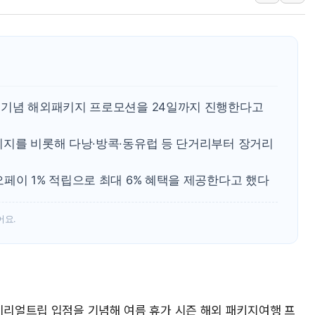
트럼프 "금리 내려야"…파월 때와 달리 워시엔 톤 낮춰
특정 정치인 측근 포항시 정책특보 내정설...포항시 '시끌'
李 "해남 태양광, 대한민국 다음 100년 밑거름…수도권 집
李 대통령, '6시간 마라톤 부동산 2차 회의' 주재… "전폭
트럼프, 中 겨냥 폴리실리콘 관세 15% 부과…美 태양광주
[사진] 빈살만과 에르도안의 만남
 기념 해외패키지 프로모션을 24일까지 진행한다고
이란와이어 "이란 최고지도자 위독…곧 사망해도 놀랍지 
키지를 비롯해 다낭·방콕·동유럽 등 단거리부터 장거리
페이 1% 적립으로 최대 6% 혜택을 제공한다고 했다
어요.
마이리얼트립 입점을 기념해 여름 휴가 시즌 해외 패키지여행 프