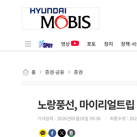
영상
포토
정치
정책·서
홈
증권·금융
증권
노랑풍선, 마이리얼트립 
기사입력 :
2026년05월18일 09:30
최종수정 :
20