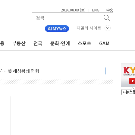
2026.08.08 (토)
ENG
中文
|
|
낮아지며 상승… STOXX 600 지수는 나흘 연속 최고치
세
패밀리 사이트
엘·이란 위협에 맞설 자체 억지력 강화
금융
부동산
전국
문화·연예
스포츠
GAM
동
톱'… 美 해상봉쇄 영향
각
체주 '활짝'
스닥 선물 1%대 상승
상 기대 후퇴
·태양광주↑ VS 트레이드데스크·웬디스↓
 끝까지 찾겠다"