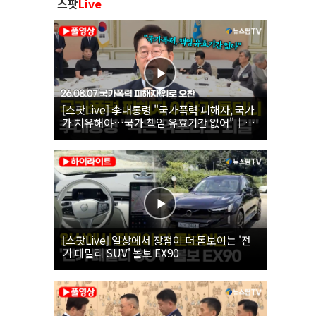
스팟
Live
[스팟Live] 李대통령 "국가폭력 피해자, 국가
가 치유해야…국가 책임 유효기간 없어"｜
26.08.07 국가폭력 피해자 위로 오찬
[스팟Live] 일상에서 장점이 더 돋보이는 '전
기 패밀리 SUV' 볼보 EX90