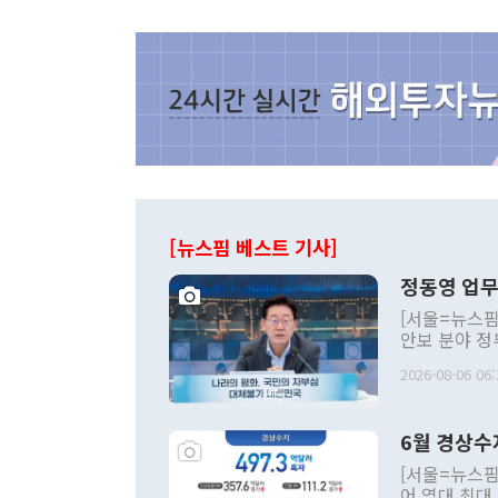
[뉴스핌 베스트 기사]
정동영 업무
[서울=뉴스핌
안보 분야 정
평화공존 발전
2026-08-06 06:
발언 중에는 
언한 것이 있
령은 공개적으
6월 경상수
주의적 희망에
관의 대북 정
[서울=뉴스핌
관 부처 장관
어 역대 최대