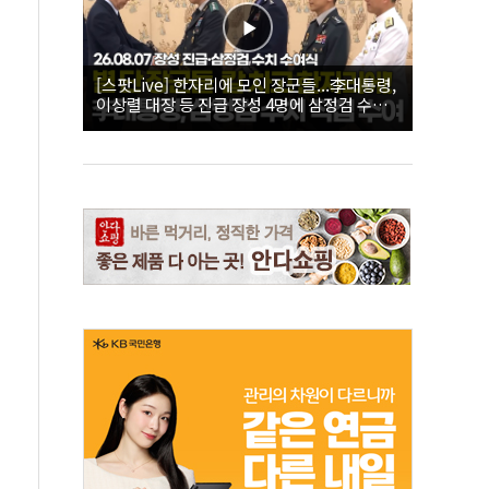
[스팟Live] 한자리에 모인 장군들...李대통령,
이상렬 대장 등 진급 장성 4명에 삼정검 수치
직접 수여｜26.08.07 장성 진급·삼정검 수치
수여식