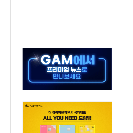
중 완화 전환점"
적 공급 확대·속도전 총력"
 급등
않아"