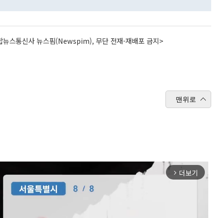
뉴스통신사 뉴스핌(Newspim), 무단 전재-재배포 금지>
맨위로
더보기
arrow_forward_ios