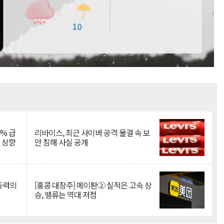
Mute
% 급
리바이스, 최근 사이버 공격 물결 속 보
망 상향
안 침해 사실 공개
 동력의
[홍콩 대장주] 메이퇀② 실적은 고속 상
승, 밸류는 역대 저점