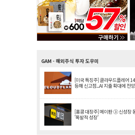
GAM
- 해외주식 투자 도우미
[미국 특징주] 클라우드플레어 14
등해 신고점...AI 지출 확대에 전
[홍콩 대장주] 메이퇀 ③ 신성장
'폭발적 성장'