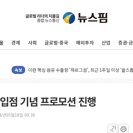
유럽증시, 美 고용 예상 밖 부진에 연준 금리 인상 가능성 
미 연준 매파 기세 꺾이나…고용 감소에 9월 동결 전망 우
[종합] 이슬람 수니파 3국, '공동방위협정' 체결… 이스라
울
경제
사회
글로벌·중국
해외투자
산업
증권·
트럼프, 백신·자폐증 행정명령 검토…"이르면 다음 주"
美 항소법원, 백악관 무도회장 공사 중단 명령…트럼프 제
이란 핵심 원유 수출항 '하르그섬', 최근 1주일 이상 '올스
속보
美 고용 쇼크에 엔화 장중 급등…시장은 "또 개입했나" 촉
[AI MY 뉴스] 뉴욕 반도체주 프리뷰...美 고용 쇼크에 반도
뉴욕증시 프리뷰, 美 고용 쇼크에 금리 인상 우려 후퇴…나
입점 기념 프로모션 진행
[종합] 美 7월 고용 2만3000명 감소 '쇼크'…9월 금리 인
[사진] 이슬람 수니파 3개국, 공동방위협정 체결
26년05월18일 09:30
뉴욕증시 개장 전 특징주...아틀라시안·클라우드플레어
보훈부, 미 DPAA와 MOU… "6·25 미군 실종자 7359명
가
가