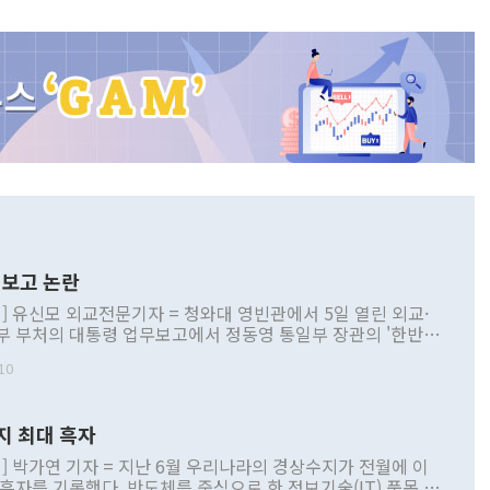
보고 논란
] 유신모 외교전문기자 = 청와대 영빈관에서 5일 열린 외교·
부 부처의 대통령 업무보고에서 정동영 통일부 장관의 '한반도
 구상'과 업무보고 발언이 논란을 빚고 있다. 이날 정 장관의
10
정부 내 조율을 거치지 않은 사안을 정책으로 추진하겠다고 공
는가 하면 사실 관계에 맞지 않은 설명도 있었다. 이재명 대통
로 신중을 기해 달라고 경고했고, 조현 외교부 장관은 '이상
지 최대 흑자
 근거한 비현실적 구상'이라는 비판을 내놨다. 그동안 정 장
책 관련 발언이 물의를 빚은 적은 여러 번 있지만 대통령과 유
] 박가연 기자 = 지난 6월 우리나라의 경상수지가 전월에 이
이 공개적으로 부정적 입장을 표명한 것은 이례적이다. 정 장
 흑자를 기록했다. 반도체를 중심으로 한 정보기술(IT) 품목 수