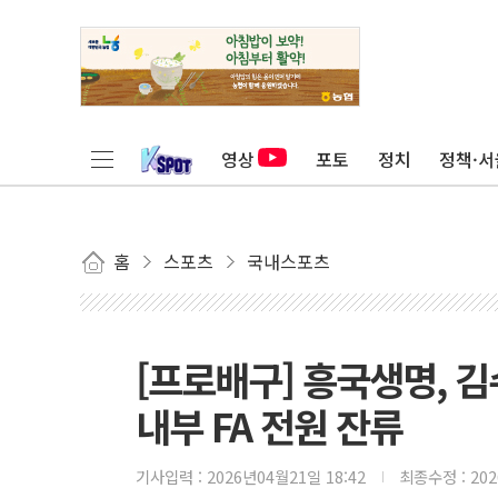
영상
포토
정치
정책·서
홈
스포츠
국내스포츠
[프로배구] 흥국생명, 김
내부 FA 전원 잔류
기사입력 :
2026년04월21일 18:42
최종수정 :
20