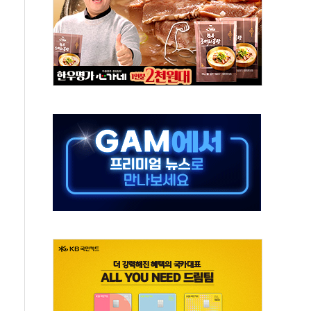
로"…서울 20년 초과 아파트 전셋값 상승률 1위
감, 폭염·전력 수요에 석탄주 강세
·반도체 차익실현 매물에 3일 만에 반락
터센터 포항서 '첫 삽'…2028년 가동 예정
 코스피…4.58% 급락 속 코스닥만 웃었다
0억→3990억…인터넷뱅크 1·2위 '격전'