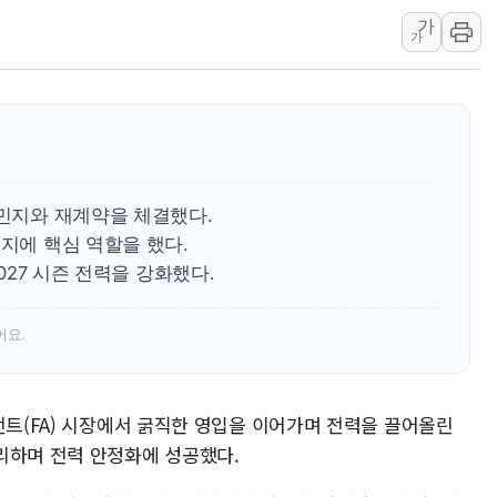
가
"신축 전세 부담에 구축으
가
[중국증시 마감] 혼조 마
[일본 증시] 닛케이, AI
국내 최초 상업용 AI 데이
[마감시황] 반도체가 흔든
개인사업자대출 격차 918
박민지와 재계약을 체결했다.
유지에 핵심 역할을 했다.
2027 시즌 전력을 강화했다.
어요.
전트(FA) 시장에서 굵직한 영입을 이어가며 전력을 끌어올린
리하며 전력 안정화에 성공했다.