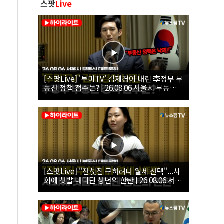
스팟
Live
[스팟Live] '투미TV' 김제경이 내린 李정부 부
동산 정책 점수는? | 26.08.06 서울시 부동산
대토론회
[스팟Live] "전셋집 구하려다 월세 선택"...사
회에 첫발 내디딘 청년의 한탄 | 26.08.06 서울
시 부동산 대토론회