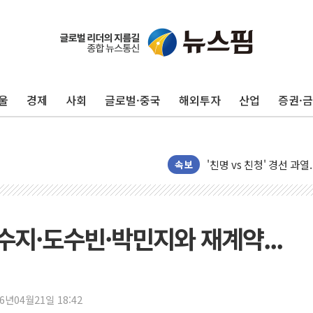
깊이가 다른 글로벌 투자 정
원포유, 그린비파트너스
넷마블문화재단, 임직원 
울
경제
사회
글로벌·중국
해외투자
산업
증권·
김민석 측 "'레버리지 E
앤스로픽도 AI칩 직접 만
'친명 vs 친청' 경선 과
민주당 지지층·무당층 1순위
속보
박윤영 KT 대표 "AID
카카오엔터프라이즈, 이재
'신작 부재' 웹젠, 2분기 
수지·도수빈·박민지와 재계약...
LGU+, 파주 AI DC 
직접 입어보고 계약…체
[ETF 시황] SK하이닉
26년04월21일 18:42
"중국산 제품에 대한 반덤