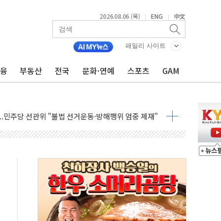
2026.08.06 (목)
ENG
中文
|
|
보 GAM - 맛보기편 (8/6)
 흡수합병…비대면 영상서비스 경쟁력 강화
패밀리 사이트
가족 직업체험 프로그램 진행
금융
부동산
전국
문화·연예
스포츠
GAM
TF 도입 김 총리 지시'는 가짜뉴스…법적 조치"
든다…삼성전자 2나노 수주 '촉각'
열...민주당 선관위 "불법 선거운동·방해행위 엄중 제재"
 선호도, 정청래 39.9% 김민석 39.8%
C 경쟁력 높이기 위해 그룹 역량 결집해야"
한 신임 대표 선임
영업이익 56억원...전년비 8.4% 감소
2조원 투자로 수익성 높인다
험형 웨딩페스타 인기
스 인버스 20% 급등…레버리지 급락
핑 관세 부과 지연, '자립 인도'에 걸림돌"