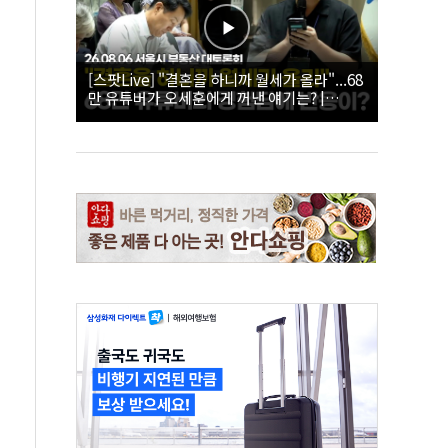
[스팟Live] "결혼을 하니까 월세가 올라"...68
만 유튜버가 오세훈에게 꺼낸 얘기는? |
26.08.06 서울시 부동산 대토론회