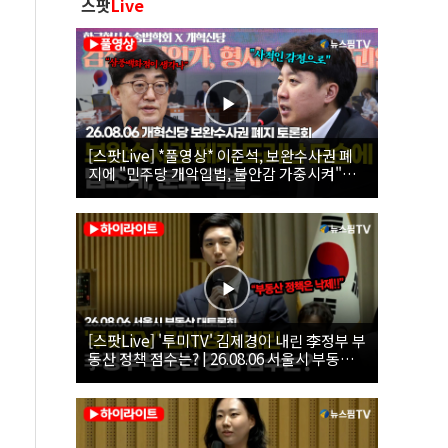
스팟
Live
[스팟Live] *풀영상* 이준석, 보완수사권 폐
지에 "민주당 개악입법, 불안감 가중시켜"｜
26.08.06 개혁신당 보완수사권 폐지 토론회
[스팟Live] '투미TV' 김제경이 내린 李정부 부
동산 정책 점수는? | 26.08.06 서울시 부동산
대토론회