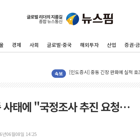
뉴욕증시 개장 전 특징주...모더나
김정관 장관 "영업이익 N% 성과급
뉴욕증시 프리뷰, 미 주가선물 AI주
울
경제
사회
글로벌·중국
해외투자
산업
증권·
청와대, 북한 단거리 탄도미사일 발사
금값 7주 만에 최고…美 고용 둔화·
[인도증시] 중동 긴장 완화에 실적 호
러, 1인칭시점 드론으로 우크라 민간
속보
[베트남 증시] 지수 하락 속 'DGC
'월가의 황제' 다이먼 "금융시장 레
양주 섬유염색공장서 화재 1명 중상…
 사태에 "국정조사 추진 요청…
김정관 산업부 장관 "주 52시간 손봐
해군 1함대 창설 80주년…지역과 함께
[3보] 북, 원산서 동해로 단거리 탄도
26년06월08일 14:25
우크라 드론 전술, 중남미 콜롬비아에