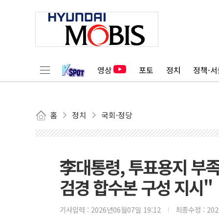
영상
포토
정치
정책·서
홈
정치
국회·정당
李대통령, 투표용지 부족
검경 합수본 구성 지시"
기사입력 :
2026년06월07일 19:12
최종수정 :
20