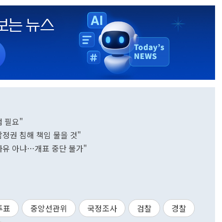
검 필요"
정권 침해 책임 물을 것"
사유 아냐…개표 중단 불가"
투표
중앙선관위
국정조사
검찰
경찰