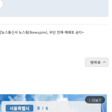
뉴스통신사 뉴스핌(Newspim), 무단 전재-재배포 금지>
맨위로
더보기
arrow_forward_ios