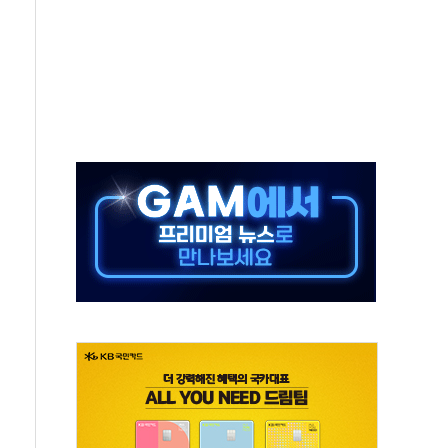
어선 구조
무해한 표면 부식 물질"
분만에 진화...외국인 노동자 숨져
즌2
축 피해 최소화 '총력 대응'
유입에도 박스권…美 암호화폐 법안 처리 여부도 변수