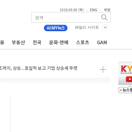
2026.08.06 (목)
ENG
中文
|
|
·아이온큐·도어대시↑ VS 샌디스크·피그마·앱러빈↓
 반대…상법·자본시장법 개정 논의"
패밀리 사이트
 차익실현 속 혼조세...웨스턴디지털·샌디스크↓
금융
부동산
전국
문화·연예
스포츠
GAM
에 긴급 안보 점검회의
호르무즈 재개방 기대에 강세
조까지, 상승...호실적 보고 기업 상승세 뚜렷
인 '사파리' 공격… 시민들 공포감 극대화 전략
' 임시 주총 기대감에 홀로 상한가…마진 잔액은 사상 최고
버리지 위험수위…숨은 차입이 더 큰 변수"
대응 1단계 진압 중
야, 경쟁상대 中과 비교해야"
하는 '선봉'의 대민 봉사
미사일 1발 발사… 올해 10번째·42일 만 도발
 새 안보 위기… 반군·마약카르텔이 습득해 전투 활용