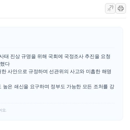
가
동해해경, 독도 해상서 부유물 감긴 
가
주한미군 "오산기지 누출, 백린 아닌 
구미 폐염산처리업체서 불 2시간30여
해군과 함께하는 '불금전파, 송정' 시
강원도 폭염특보 11일째…온열질환·가
[코인 시황] 비트코인, ETF 자금 
 사태 진상 규명을 위해 국회에 국정조사 추진을 요청
시했다
대한 사안으로 규정하며 선관위의 사고와 미흡한 해명
도 높은 쇄신을 요구하며 정부도 가능한 모든 조처를 강
어요.