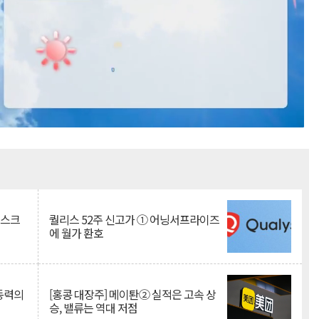
Mute
리스크
퀄리스 52주 신고가 ① 어닝서프라이즈
에 월가 환호
 동력의
[홍콩 대장주] 메이퇀② 실적은 고속 상
승, 밸류는 역대 저점