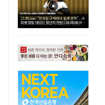
[스팟Live] "전셋집 구하려다 월세 선택"...사
회에 첫발 내디딘 청년의 한탄 | 26.08.06 서울
시 부동산 대토론회