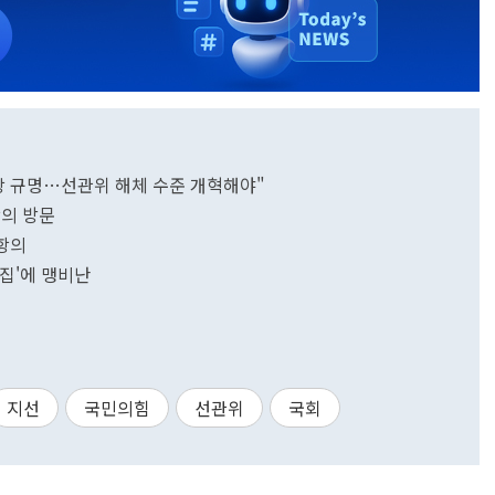
상 규명…선관위 해체 수준 개혁해야"
항의 방문
항의
집'에 맹비난
지선
국민의힘
선관위
국회