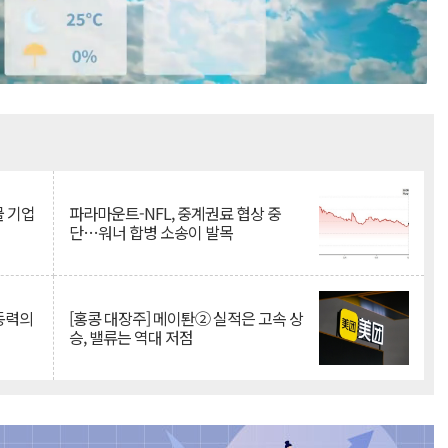
Mute
물 기업
파라마운트-NFL, 중계권료 협상 중
단…워너 합병 소송이 발목
 동력의
[홍콩 대장주] 메이퇀② 실적은 고속 상
승, 밸류는 역대 저점