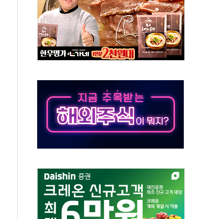
00 지수 기초자산 원금지급형 ELB 공모
DA] 8월 7일
상·하한가 주문 제한…'SK하이닉스 사태' 재발 방지
도 열대야에 피로 누적 '건강 적신호'
."맘대로 팔지도 못하는데 무슨 기축통화"
 어르신 우유 지원 점검
브리 셰프 모델 발탁
화 조짐…한미 지배구조 다시 요동
 4배 '껑충'…전부문 약진