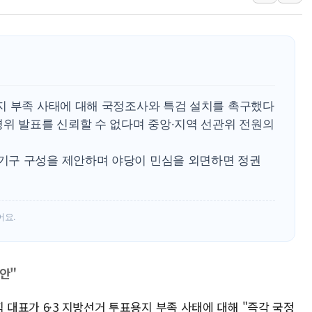
교보증권, 10일까지 코스피2
[뉴스핌 뉴스레터 Today AN
NXT, 12일부터 프리마켓 
보름째 잠 못 드는 서울…30
미일 환율공조 뒷말 무성..
지 부족 사태에 대해 국정조사와 특검 설치를 촉구했다
우유자조금, 노인복지관 찾아
경위 발표를 신뢰할 수 없다며 중앙·지역 선관위 전원의
더본코리아 롤링파스타, 파
기구 구성을 제안하며 야당이 민심을 외면하면 정권
4자 연합 균열에 분쟁 재점
금호석유화학, 2분기 영업익
어요.
안"
 대표가 6·3 지방선거 투표용지 부족 사태에 대해 "즉각 국정