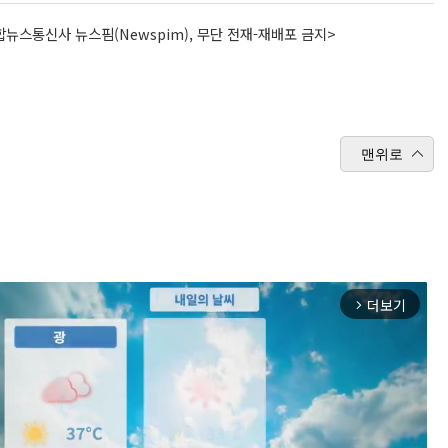
뉴스통신사 뉴스핌(Newspim), 무단 전재-재배포 금지>
맨위로
더보기
arrow_forward_ios