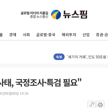
울
경제
사회
글로벌·중국
해외투자
산업
증권·
롯데케미칼, 2분기 영업익 1
외교부, 美 의원들 정통망법 
'세기의 거래', 인도 50조
하나은행, 7일부터 비대면 
속보
공진원, 맨시티 선수단에 한
GS25 '소비뇽레몬블랑하이
李대통령, 국가폭력 피해자
사태, 국정조사·특검 필요"
신세계百, 포트넘앤메이슨 
[기자수첩] ISA 개편, 국
26년06월08일 14:26
美 태양광 수입장벽에 한화큐
가
가
두나무, 경찰청 '압수 디지