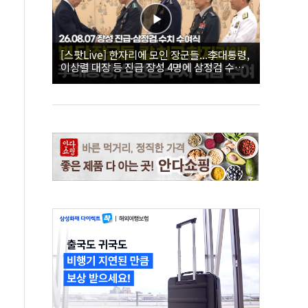
[스팟Live] 한자리에 모인 장군들...李대통령,
이상렬 대장 등 진급 장성 4명에 삼정검 수치
직접 수여｜26.08.07 장성 진급·삼정검 수치
수여식