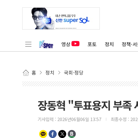
영상
포토
정치
정책·서
홈
정치
국회·정당
장동혁 "투표용지 부족 
기사입력 :
2026년06월06일 13:57
최종수정 :
20