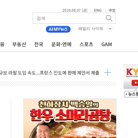
2026.08.07 (금)
ENG
中文
|
|
패밀리 사이트
금융
부동산
전국
문화·연예
스포츠
GAM
101억 '흑자전환'
비판에 반박..."디지털 환경 변화에 따른 것"
원 규모 라팔 도입 속도...프랑스 인도에 판매 제안서 제출
주담대 신규 취급 중단
글 디자인 협업 제품 전달
볼', 레드닷 디자인 어워드 수상
 청와대로 초청해 사과…"국가가 책임 다하겠다"
9주년 여름 기획세트 출시
장 살리기보다 투자자 설득이 먼저
셀·OCI '반색'…비중국산 부담은 변수
털자산 커스터디' 사업 맡는다