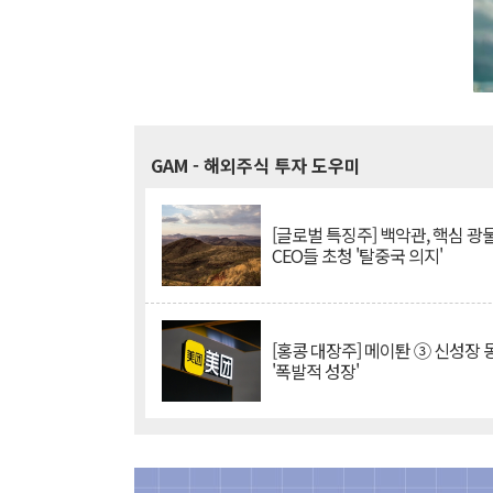
GAM
- 해외주식 투자 도우미
[글로벌 특징주] 백악관, 핵심 광
CEO들 초청 '탈중국 의지'
[홍콩 대장주] 메이퇀 ③ 신성장
'폭발적 성장'