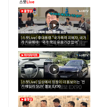
스팟
Live
[스팟Live] 李대통령 "국가폭력 피해자, 국가
가 치유해야…국가 책임 유효기간 없어"｜
26.08.07 국가폭력 피해자 위로 오찬
[스팟Live] 일상에서 장점이 더 돋보이는 '전
기 패밀리 SUV' 볼보 EX90