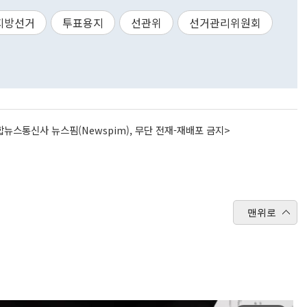
지방선거
투표용지
선관위
선거관리위원회
뉴스통신사 뉴스핌(Newspim), 무단 전재-재배포 금지>
맨위로