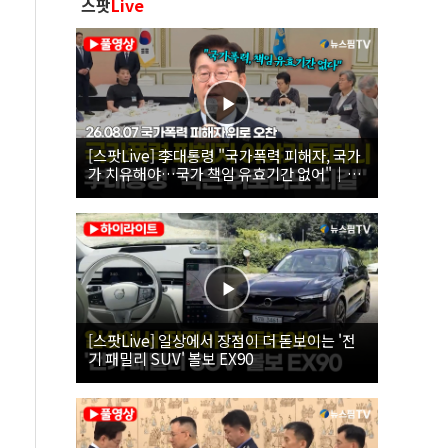
스팟
Live
[스팟Live] 李대통령 "국가폭력 피해자, 국가
가 치유해야…국가 책임 유효기간 없어"｜
26.08.07 국가폭력 피해자 위로 오찬
[스팟Live] 일상에서 장점이 더 돋보이는 '전
기 패밀리 SUV' 볼보 EX90