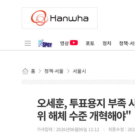
영상
포토
정치
정책·서
홈
정책·서울
서울시
오세훈, 투표용지 부족 
위 해체 수준 개혁해야"
기사입력 :
2026년06월06일 11:12
최종수정 :
20