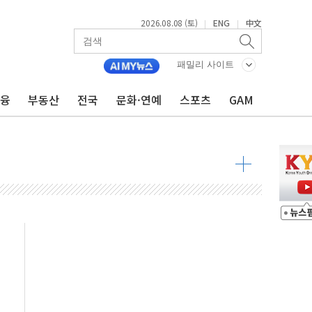
2026.08.08 (토)
ENG
中文
|
|
최고치
 요구
패밀리 사이트
낮아지며 상승… STOXX 600 지수는 나흘 연속 최고치
금융
부동산
전국
문화·연예
스포츠
GAM
세
엘·이란 위협에 맞설 자체 억지력 강화
동
톱'… 美 해상봉쇄 영향
각
체주 '활짝'
스닥 선물 1%대 상승
상 기대 후퇴
·태양광주↑ VS 트레이드데스크·웬디스↓