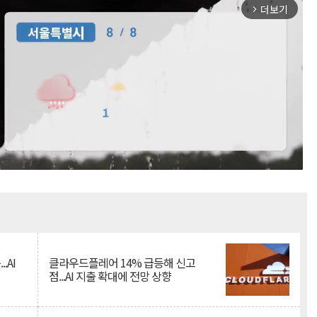
더보기
arrow_forward_ios
Mute
.AI
클라우드플레어 14% 급등해 신고
점...AI 지출 확대에 전망 상향