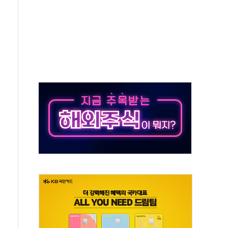
 끝까지 찾겠다"
중 완화 전환점"
적 공급 확대·속도전 총력"
 급등