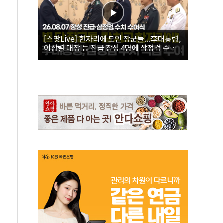
[스팟Live] 한자리에 모인 장군들...李대통령,
이상렬 대장 등 진급 장성 4명에 삼정검 수치
직접 수여｜26.08.07 장성 진급·삼정검 수치
수여식