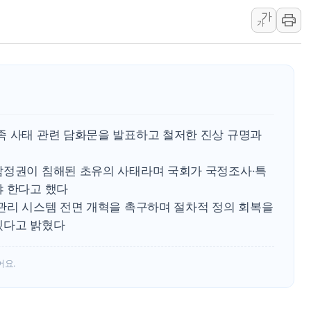
가
보훈부, 미 DPAA와 MOU… "6·25 미군 실종자 7359명
가
트럼프 "금리 내려야"…파월 때와 달리 워시엔 톤 낮춰
특정 정치인 측근 포항시 정책특보 내정설...포항시 '시끌'
李 "해남 태양광, 대한민국 다음 100년 밑거름…수도권 집
李 대통령, '6시간 마라톤 부동산 2차 회의' 주재… "전폭
트럼프, 中 겨냥 폴리실리콘 관세 15% 부과…美 태양광주
족 사태 관련 담화문을 발표하고 철저한 진상 규명과
참정권이 침해된 초유의 사태라며 국회가 국정조사·특
야 한다고 했다
 관리 시스템 전면 개혁을 촉구하며 절차적 정의 회복을
겠다고 밝혔다
어요.