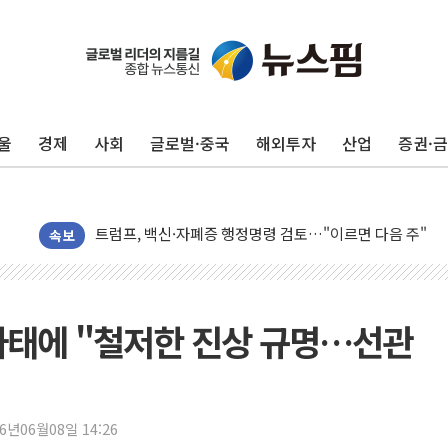
뉴욕증시, 고용 쇼크에 금리 인상 우려 후퇴…S&P500 
트럼프, 쿡 연준 이사 해임 재추진…"26일까지 의혹 소명"
유럽증시, 美 고용 예상 밖 부진에 연준 금리 인상 가능성 
울
경제
사회
글로벌·중국
해외투자
산업
증권·
미 연준 매파 기세 꺾이나…고용 감소에 9월 동결 전망 우
[종합] 이슬람 수니파 3국, '공동방위협정' 체결… 이스라
트럼프, 백신·자폐증 행정명령 검토…"이르면 다음 주"
美 항소법원, 백악관 무도회장 공사 중단 명령…트럼프 제
속보
이란 핵심 원유 수출항 '하르그섬', 최근 1주일 이상 '올스
美 고용 쇼크에 엔화 장중 급등…시장은 "또 개입했나" 촉
[AI MY 뉴스] 뉴욕 반도체주 프리뷰...美 고용 쇼크에 반도
사태에 "철저한 진상 규명…선관
뉴욕증시 프리뷰, 美 고용 쇼크에 금리 인상 우려 후퇴…나
[종합] 美 7월 고용 2만3000명 감소 '쇼크'…9월 금리 인
[사진] 이슬람 수니파 3개국, 공동방위협정 체결
26년06월08일 14:26
뉴욕증시 개장 전 특징주...아틀라시안·클라우드플레어