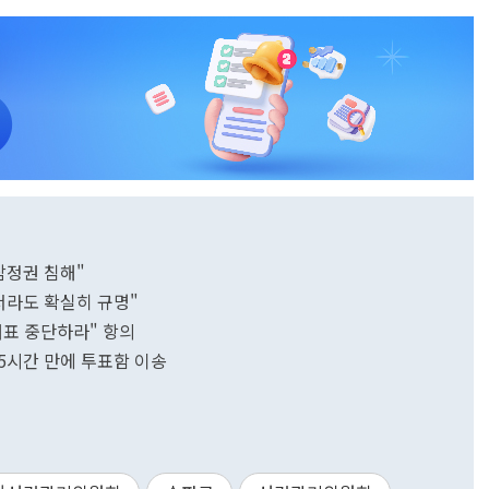
참정권 침해"
서라도 확실히 규명"
개표 중단하라" 항의
5시간 만에 투표함 이송