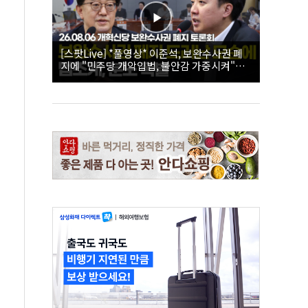
[스팟Live] *풀영상* 이준석, 보완수사권 폐
지에 "민주당 개악입법, 불안감 가중시켜"｜
26.08.06 개혁신당 보완수사권 폐지 토론회