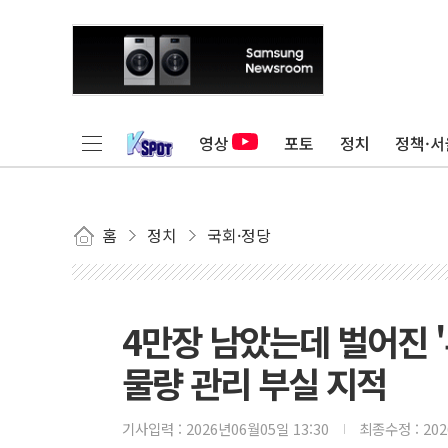
영상
포토
정치
정책·서
홈
정치
국회·정당
4만장 남았는데 벌어진 
물량 관리 부실 지적
기사입력 :
2026년06월05일 13:30
최종수정 :
20