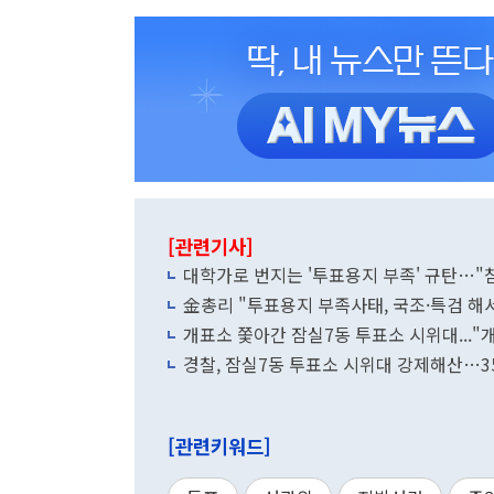
[관련기사]
대학가로 번지는 '투표용지 부족' 규탄…"
金총리 "투표용지 부족사태, 국조·특검 해
개표소 쫓아간 잠실7동 투표소 시위대..."
경찰, 잠실7동 투표소 시위대 강제해산…3
[관련키워드]