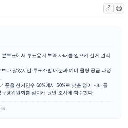
AIA그룹, 12년 연속 MDRT 
가
가
[컨콜] 네이버, 멤버십 연계 배송
[컨콜] 네이버 AI탭, 올해 안
[특징주] 포스코퓨처엠, LFP 
HDC랩스, 'BUILD CON SUMM
와이즈버즈, 상반기 매출 245
 본투표에서 투표용지 부족 사태를 일으켜 선거 관리
수보다 많았지만 투표소별 배분과 예비 물량 공급 과정
.
기준을 선거인수 60%에서 50%로 낮춘 점이 사태를
상규명위원회를 설치해 원인 조사에 착수했다.
어요.