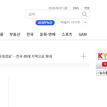
2026.08.07 (금)
ENG
中文
|
|
600개 매장 판매
자 장외거래 청산결제 인프라 구축 착수
패밀리 사이트
 1000' 선정
폴드8' 전용 액세서리 출시
금융
부동산
전국
문화·연예
스포츠
GAM
리츠 온라인 거래수수료 우대
SOL 팔란티어 커버드콜' ETF 주목
중대경보'…전국 49개 지역으로 확대
억원 돌파...취약계층 지원 확대
달러 건넨 韓기업 조사… "관세 무마용 뇌물 의혹"
품공사 등 20곳 '최우수'...인천환경공단 등 '부진'
 숨진 채 발견
보안기업, 중국제 공유기서 '백도어' 발견
않겠다"