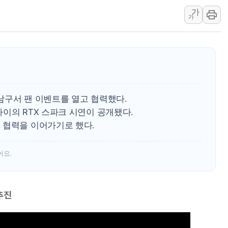
가
충북 주말 무더위 지속…청주·진천 35도, 곳곳 소나기
가
10월 보완수사권 폐지·공소청 출범…피해자들 '범죄 사각
한상협, 업계 개인정보 보안 새판 짠다…'자율규제단체' 
민주당, 오늘 제주·인천 경선 발표...김민석 '재역전' vs 정
뉴욕증시, 고용 쇼크에 금리 인상 우려 후퇴…S&P500 
트럼프, 쿡 연준 이사 해임 재추진…"26일까지 의혹 소명"
남구서 팬 이벤트를 열고 협력했다.
유럽증시, 美 고용 예상 밖 부진에 연준 금리 인상 가능성 
이의 RTX 스파크 시연이 공개됐다.
미 연준 매파 기세 꺾이나…고용 감소에 9월 동결 전망 우
 협력을 이어가기로 했다.
어요.
추진