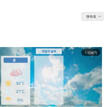
맨위로
더보기
arrow_forward_ios