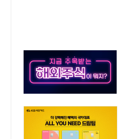
지대' 우려
타진
청래 '격차 확대'
최고치
 요구
낮아지며 상승… STOXX 600 지수는 나흘 연속 최고치
세