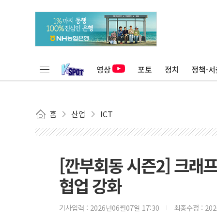
영상
포토
정치
정책·서
홈
산업
ICT
[깐부회동 시즌2] 크래프톤
협업 강화
기사입력 :
2026년06월07일 17:30
최종수정 :
20