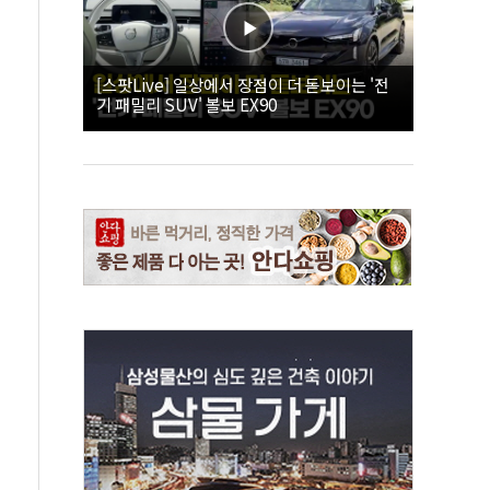
[스팟Live] 일상에서 장점이 더 돋보이는 '전
기 패밀리 SUV' 볼보 EX90