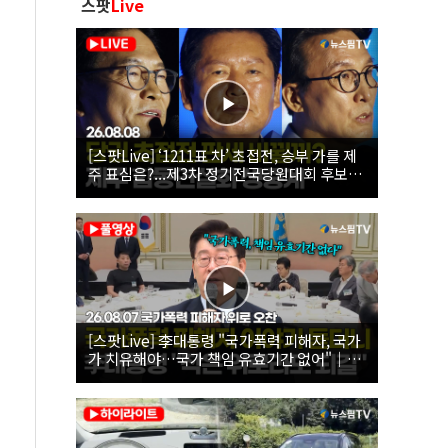
스팟
Live
[스팟Live] ‘1211표 차’ 초접전, 승부 가를 제
주 표심은?...제3차 정기전국당원대회 후보자
제주 합동연설회 생중계 | 26.08.08
[스팟Live] 李대통령 "국가폭력 피해자, 국가
가 치유해야…국가 책임 유효기간 없어"｜
26.08.07 국가폭력 피해자 위로 오찬