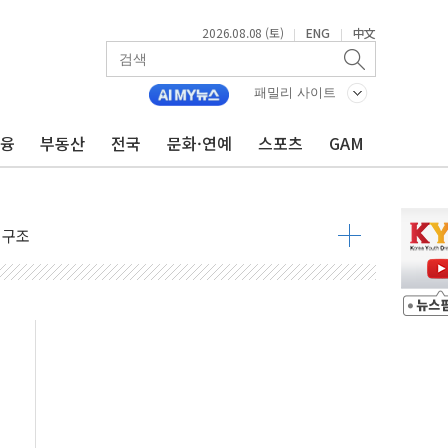
2026.08.08 (토)
ENG
中文
|
|
패밀리 사이트
 물결
금융
부동산
전국
문화·연예
스포츠
GAM
동
 구조
관측
 발효
8도 넘으면 중단
해소될 듯
것"