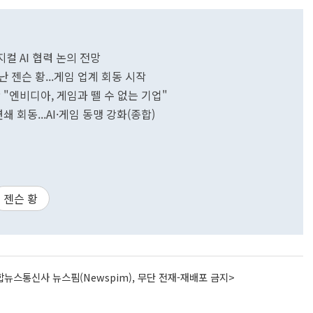
지컬 AI 협력 논의 전망
 젠슨 황...게임 업계 회동 시작
 "엔비디아, 게임과 뗄 수 없는 기업"
쇄 회동...AI·게임 동맹 강화(종합)
젠슨 황
뉴스통신사 뉴스핌(Newspim), 무단 전재-재배포 금지>