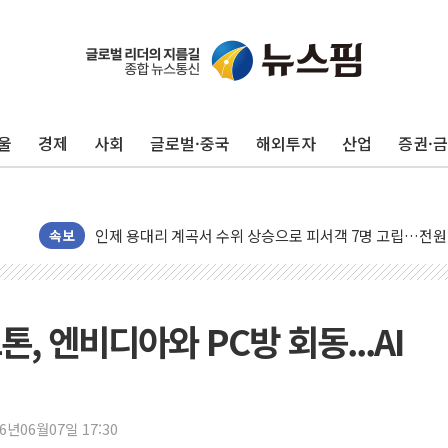
동해중부 전 해상 풍랑주의보…10일까지 최대 3.5m 높은
울
경제
사회
글로벌·중국
해외투자
산업
증권·
연일 폭염에 온열질환 사망 23명…정부, 비상대응기구 가
中 전방위 아파트 부양, 수도 베이징도 부동산 규제 철폐
인제 용대리 계곡서 수위 상승으로 피서객 7명 고립…전원
동해시, 11~14일 '별똥별 멍' 운영…페르세우스 유성우 
속보
강원 중·남부 동해안 시간당 50mm 이상 폭우…호우경보
청양 밭에서 일하던 90대 숨져…온열질환 여부 조사
폭염에 車 운전면허 기능시험 오전 집중 편성…체감온도 3
, 엔비디아와 PC방 회동...AI
李대통령, 'ISA·주가누르기 방지법' 전면 재검토 지시
'호우 특보' 경북 울진 시간당 20~30mm 강한 비...가뭄 
주말 무더위·열대야 지속…내륙 곳곳 소나기
26년06월07일 17:30
오세훈 "용산공원 주택 검토, 민주당 스스로 원칙 뒤집는 