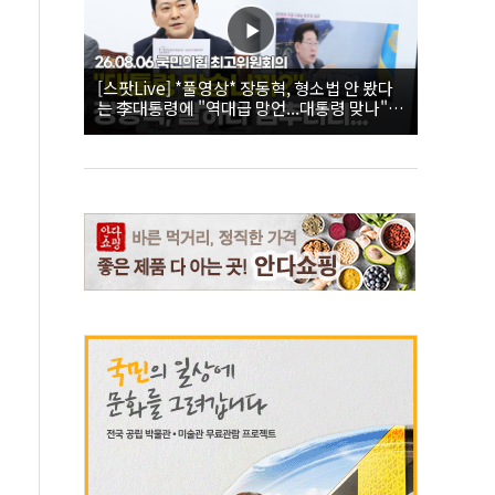
[스팟Live] *풀영상* 장동혁, 형소법 안 봤다
는 李대통령에 "역대급 망언...대통령 맞나"｜
26.08.06 국민의힘 최고위원회의