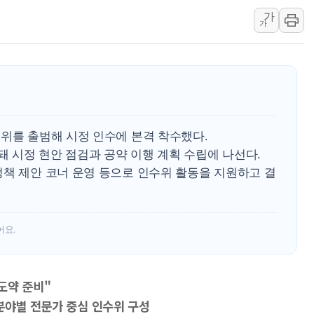
가
보훈부, 내년 워싱턴서 
가
가온전선, 싱가포르 도시
정점식, '부산 돌려차기'
[특징주] 美 반도체 약세에
정점식 "경찰, 민중 아
수위를 출범해 시정 인수에 본격 착수했다.
성돼 시정 현안 점검과 공약 이행 계획 수립에 나선다.
정책 제안 코너 운영 등으로 인수위 활동을 지원하고 결
어요.
재도약 준비"
분야별 전문가 중심 인수위 구성