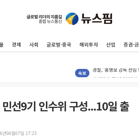
더본코리아 홍콩반점, '
LGU+, 국내 IDaaS 
환율 100원 빠지면 현대차
울
경제
사회
글로벌·중국
해외투자
산업
증권·
국내 최대 400MW 규모
카카오, 'AI 수익화' 
경찰, '홍명보 감독 선임
삼성전자, FMS 2026서
속보
LX하우시스 "역대급 폭
일 안 하고 '초과근무 수
토마토시스템 조길주·이
민선9기 인수위 구성...10일 출
[특징주] 고려아연, 상반
한·체코 항공편 주10회
SBI저축은행, 최고 연 7
26년06월07일 17:23
美중간선거 '색깔론' 덧씌