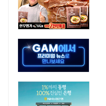
첫 '국제보훈컨퍼런스'… 한미동맹 상징성 부각
철도 전력망 구축 계약
 부적절 발언 논란 사과…"재발 방지 모든 조치"
 S7 모두 '파란불'
닌 권력 지팡이 자처…보완수사권 폐지해도 되나"