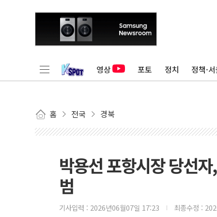
영상
포토
정치
정책·서
홈
전국
경북
박용선 포항시장 당선자, 
범
기사입력 :
2026년06월07일 17:23
최종수정 :
20