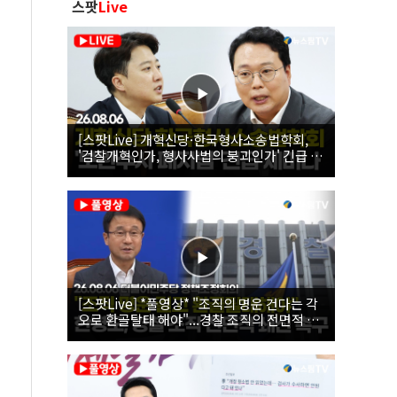
스팟
Live
[스팟Live] 개혁신당·한국형사소송법학회,
'검찰개혁인가, 형사사법의 붕괴인가' 긴급 세
미나｜26.08.06
[스팟Live] *풀영상* "조직의 명운 건다는 각
오로 환골탈태 해야"...경찰 조직의 전면적 쇄
신 촉구한 한병도 | 26.08.06 더불어민주당 정
책조정회의