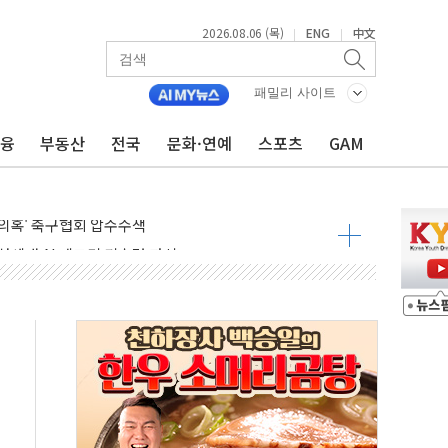
부산 돼지국밥짬뽕' 2주간 전국 한시 판매
2026.08.06 (목)
ENG
中文
|
|
ADT캡스, 매장 운영·보안 통합관리 앱 출시
최초 클라우드 보안인증 획득
패밀리 사이트
 영업익 2.2조 증발...하반기 '환율 역풍' 우려
금융
부동산
전국
문화·연예
스포츠
GAM
 해남 태양광발전 '첫삽'…남동발전, 재생에너지 '앞장'
내년 상반기부터 본격화
 의혹' 축구협회 압수수색
 차세대 AI 메모리 기술력 과시
염에 고단열 인테리어 관심 급증"
당' 챙긴 경찰관 2명 송치
강찬 대표, 자사주 매수
기 최대 실적에 13%대 급등
로 확대…신규 항공사 진입길 열려
.7% '생활파킹통장' 출시
우는 트럼프...당내선 "안 먹힌다" 균열