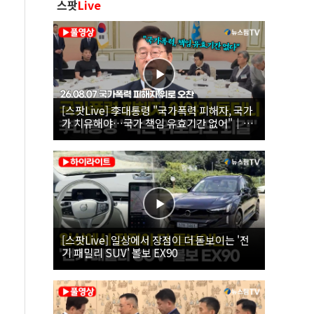
스팟
Live
[스팟Live] 李대통령 "국가폭력 피해자, 국가
가 치유해야…국가 책임 유효기간 없어"｜
26.08.07 국가폭력 피해자 위로 오찬
[스팟Live] 일상에서 장점이 더 돋보이는 '전
기 패밀리 SUV' 볼보 EX90