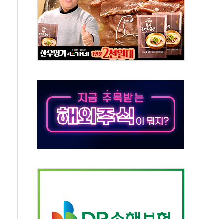
-서울시 '정책 엇박자'
생애최초만 경쟁 치열
래·ETF 매수에도 고유가·금리·입법 지연 '삼중 부담'
...석유·가스주 올랐지만 빈그룹이 상쇄
총수요 104.3GW 기록
 위기 고조되는 또 다른 중동 화약고
름나기 [뉴스핌 줌인]
 실시
 온열질환자 2872명
 與 내부서 '총선·대선 직격탄' 우려