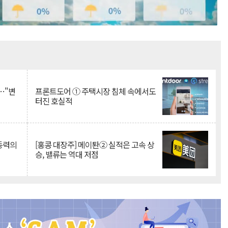
Mute
…"변
프론트도어 ① 주택시장 침체 속에서도
터진 호실적
 동력의
[홍콩 대장주] 메이퇀② 실적은 고속 상
승, 밸류는 역대 저점