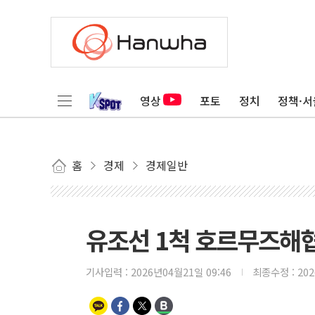
영상
포토
정치
정책·서
홈
경제
경제일반
유조선 1척 호르무즈해협
기사입력 :
2026년04월21일 09:46
최종수정 :
20