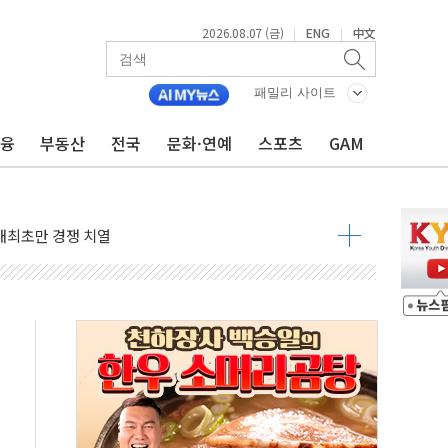
2026.08.07 (금)
ENG
中文
|
|
패밀리 사이트
금융
부동산
전국
문화·연예
스포츠
GAM
도 놀랍지 않아"
태양광 착공…여의도 1.6배 규모
...금융주 낙폭 커
정책 아냐" 해명
~9일 최대 100mm 호우
결… 수니파 국가들의 새 안보 협력 구도
비온 59㎡ 18억원대