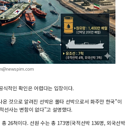
am@newspim.com
공식적인 확인은 어렵다는 입장이다.
나온 것으로 알려진 선박은 몰타 선박으로서 화주만 한국"이
적선사는 변함이 없다"고 설명했다.
26척이다. 선원 수는 총 173명(국적선박 136명, 외국선박