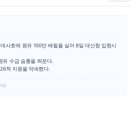
용산공원·그린벨트로 또 충돌…반복되는 국토부
[AI 부동산 투데이] 특공 전략도 '극과 극'…
[코인시황] 비트코인 6만4000달러대 횡보…고
[베트남 증시] 유동성 부진 지속, 강보합 마감
'찜통더위'에 전력수요 역대 최고치 경신…한낮 
데사호에 원유 100만 배럴을 실어 8일 대산항 입항시
후티 반군, 예멘 정부군과 사우디 동시 공격…
원유 수급 숨통을 틔운다.
42.5도 역대급 폭염…동물들도 특별식으로 여
26척 지원을 약속했다.
경찰, 9월부터 '가족 사건' 못 맡는다…상피제
포스코홀딩스, 포스코인터·DX 지분 일부 매각
어요.
태국 학교서 중학생 총기 난사...최소 7명 사망
40.2도 찍은 서울 등 폭염중대경보 해제…누적
"文정부 악몽 재현 안돼"...李 부동산 세제안에