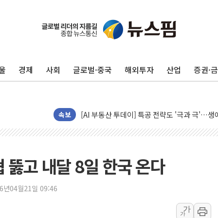
울
경제
사회
글로벌·중국
해외투자
산업
증권·
[사진] 빈살만과 에르도안의 만남
속보
이란와이어 "이란 최고지도자 위독…곧 사망해
남동발전, 해남군에 국내 최대 규모 400MW 
[인도증시] 중동 불안 속 유가 상승에 소폭 하락
 뚫고 내달 8일 한국 온다
황희 '폐버스 청년주택' SNS 글 역풍에 "정부
폭염 누그러지고 가뭄 숙지나...경북동해안권 8
26년04월21일 09:46
사우디·튀르키예·파키스탄, '공동방위협정' 체
가
가
신길동 신축도 3.3㎡당 7250만원…써밋 클라