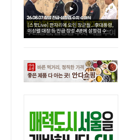
[스팟Live] 한자리에 모인 장군들...李대통령,
이상렬 대장 등 진급 장성 4명에 삼정검 수치
직접 수여｜26.08.07 장성 진급·삼정검 수치
수여식