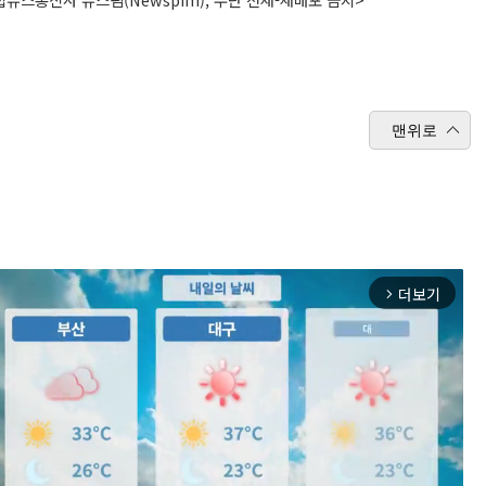
맨위로
더보기
arrow_forward_ios