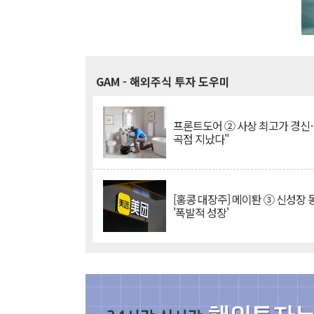
GAM
- 해외주식 투자 도우미
프론트도어 ② 사상 최고가 경신
곡점 지났다"
[홍콩 대장주] 메이퇀 ③ 신성장
'폭발적 성장'