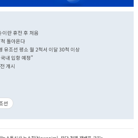
美·이란 휴전 후 처음
7척 돌아온다
 유조선 평소 월 2척서 이달 30척 이상
 국내 입항 예정"
작전 개시
조선
뉴스통신사 뉴스핌(Newspim), 무단 전재-재배포 금지>