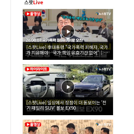
스팟
Live
[스팟Live] 李대통령 "국가폭력 피해자, 국가
가 치유해야…국가 책임 유효기간 없어"｜
26.08.07 국가폭력 피해자 위로 오찬
[스팟Live] 일상에서 장점이 더 돋보이는 '전
기 패밀리 SUV' 볼보 EX90