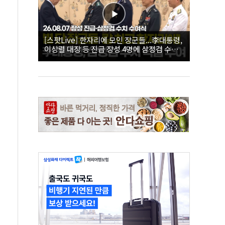
[스팟Live] 한자리에 모인 장군들...李대통령,
이상렬 대장 등 진급 장성 4명에 삼정검 수치
직접 수여｜26.08.07 장성 진급·삼정검 수치
수여식