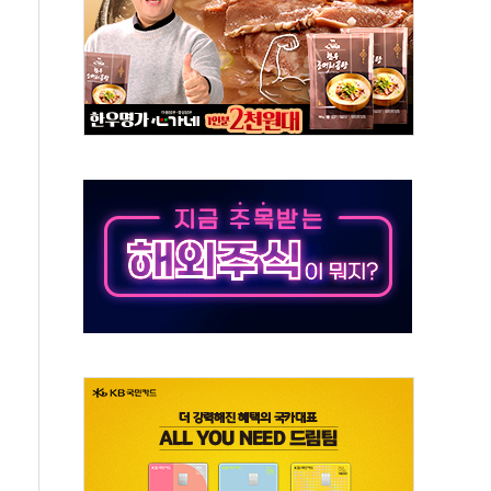
스닥 선물 1%대 상승
상 기대 후퇴
·태양광주↑ VS 트레이드데스크·웬디스↓
 끝까지 찾겠다"