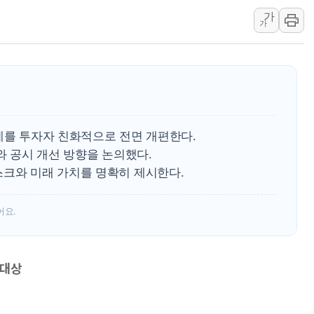
뉴욕증시 프리뷰, 美 고용 쇼크에 금리 인상 우려 후퇴…나
가
가
[종합] 美 7월 고용 2만3000명 감소 '쇼크'…9월 금리 인
[사진] 이슬람 수니파 3개국, 공동방위협정 체결
뉴욕증시 개장 전 특징주...아틀라시안·클라우드플레어
보훈부, 미 DPAA와 MOU… "6·25 미군 실종자 7359명
트럼프 "금리 내려야"…파월 때와 달리 워시엔 톤 낮춰
계를 투자자 친화적으로 전면 개편한다.
특정 정치인 측근 포항시 정책특보 내정설...포항시 '시끌'
와 공시 개선 방향을 논의했다.
스크와 미래 가치를 명확히 제시한다.
어요.
 대상