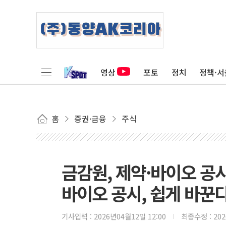
영상
포토
정치
정책·서
홈
증권·금융
주식
금감원, 제약·바이오 공
바이오 공시, 쉽게 바꾼
기사입력 :
2026년04월12일 12:00
최종수정 :
20