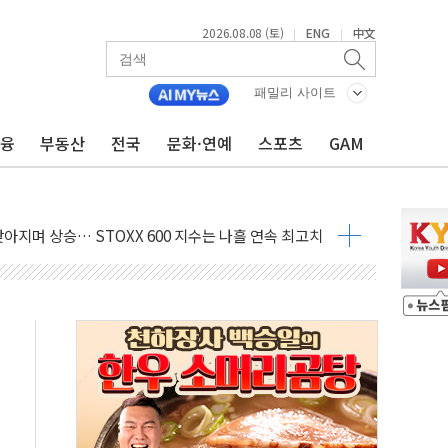
2026.08.08 (토)
ENG
中文
|
|
지대' 우려
패밀리 사이트
 정청래 격차 확대'
타진
금융
부동산
전국
문화·연예
스포츠
GAM
최고치
 요구
낮아지며 상승… STOXX 600 지수는 나흘 연속 최고치
세
엘·이란 위협에 맞설 자체 억지력 강화
동
톱'… 美 해상봉쇄 영향
각
체주 '활짝'