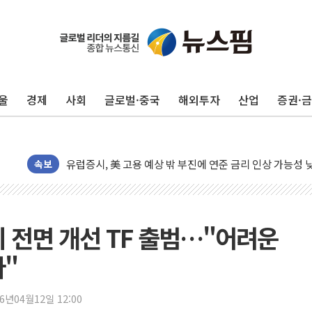
10월 보완수사권 폐지·공소청 출범…피해자들 '범죄 사각
민주, 오늘 제주·인천 경선 결과 발표...'김민석 재역전 vs
한상협, 업계 개인정보 보안 새판 짠다…'자율규제단체' 
울
경제
사회
글로벌·중국
해외투자
산업
증권·
뉴욕증시, 고용 쇼크에 금리 인상 우려 후퇴…S&P500 
트럼프, 쿡 연준 이사 해임 재추진…"26일까지 의혹 소명"
유럽증시, 美 고용 예상 밖 부진에 연준 금리 인상 가능성 
속보
미 연준 매파 기세 꺾이나…고용 감소에 9월 동결 전망 우
[종합] 이슬람 수니파 3국, '공동방위협정' 체결… 이스라
트럼프, 백신·자폐증 행정명령 검토…"이르면 다음 주"
시 전면 개선 TF 출범…"어려운
美 항소법원, 백악관 무도회장 공사 중단 명령…트럼프 제
다"
이란 핵심 원유 수출항 '하르그섬', 최근 1주일 이상 '올스
美 고용 쇼크에 엔화 장중 급등…시장은 "또 개입했나" 촉
26년04월12일 12:00
[AI MY 뉴스] 뉴욕 반도체주 프리뷰...美 고용 쇼크에 반도