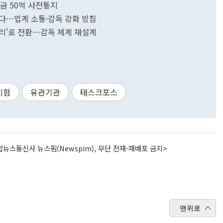
징금 50억 사전통지
선다…업계 소통·감독 강화 방침
리'로 전환…감독 체계 재설계
시험
유관기관
태스크포스
뉴스통신사 뉴스핌(Newspim), 무단 전재-재배포 금지>
맨위로