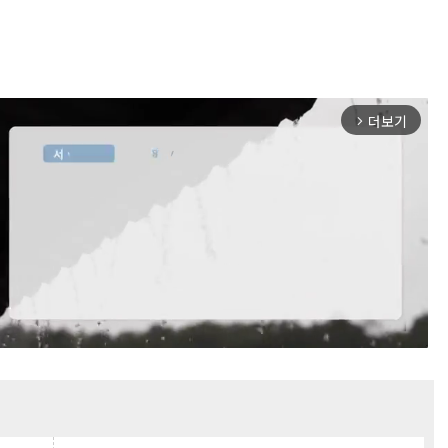
더보기
arrow_forward_ios
Mute