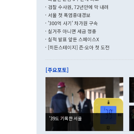
를 평화 체제
196.9% 급
검찰 수사권, 72년만에 막 내려
함께 4자 대
수출은 160
지만 이 대통
서울 첫 폭염중대경보
(18.6%) 
화공존 정책이
했다. 통관 기
'300억 사기' 차가원 구속
다"고 지적했
(16.4%)
투리가 잡혀 
실거주 아니면 세금 껑충
월(-10억9
쁜 상황이 초
증가와 유류할
실적 발표 앞둔 스페이스X
9·19 군사
기록했지만 
[히든스테이지] 즌·오아 첫 도전
"우리의 선의
로 전환됐다.
으로 약간의 의문
를 기록해 전
관은 업무보고
는 배당수입
주의에 근거한
줄면서 25억
[주요포토]
라며 "여러분
억1000만달
이 9월 러시
였던 올해 3
며 "정부 차
인의 해외투자
은 "그것은 
각각 증가했다
잘랐다. 정 
국인의 국내 
않았다는 점에
감소하며 전월
사합의 복원,
경신했다. 외
권이라는 지적
분기 말 만기
뒤 "여기 업
다. 내국인의
'39도 기록한 서울
부의 한 소식
다. eoyn2@
를 거쳐 결정
련 부처 장관