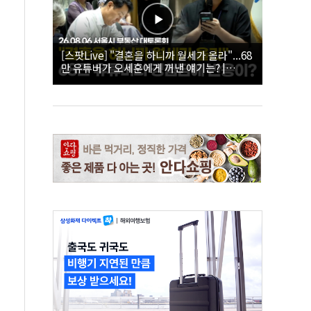
[스팟Live] "결혼을 하니까 월세가 올라"...68
만 유튜버가 오세훈에게 꺼낸 얘기는? |
26.08.06 서울시 부동산 대토론회