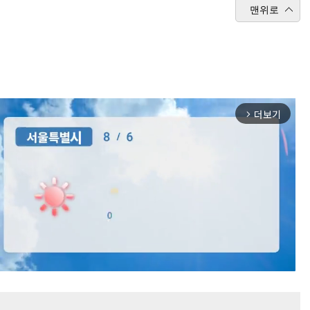
맨위로
더보기
arrow_forward_ios