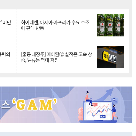
Mute
' 비만
하이네켄, 아시아·아프리카 수요 호조
에 판매 반등
 동력의
[홍콩 대장주] 메이퇀② 실적은 고속 상
승, 밸류는 역대 저점