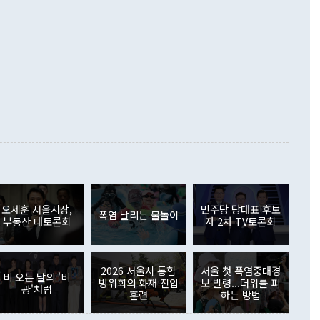
로 바꾸는 논의에 착수하겠다"면서 "북·미 정상회담 견인과
증했고 컴퓨터·주변기기(SSD)는 282.7% 증가했다. IT 품목
화의 동력을 확보하기 위해 최선을 다할 것"이라고 말했다. 하
.4% 늘었으며 비IT 품목도 ▲석유제품(47.5%) ▲화공품
령은 정 장관의 구상에 대부분 제동을 걸었다. 이 대통령은 "평
▲철강제품(17.9%) ▲승용차(6.1%) 등을 중심으로 18.6% 증가
 정치적으로 악용되는 측면이 있다"며 "많이 조심하셔야 한
준 수입은 ▲원자재(30.5%) ▲자본재(35.3%) ▲소비재
다. 북한을 다른 이름으로 불러야 한다는 주장에는 "표현에 꼬
가 모두 늘었다. 서비스수지는 12억9000만달러 적자를 기록해 전
정쟁으로 휘몰아 들어가면 원래 하고자 했던 데에서 오히려 나
000만달러)보다 적자 폭이 확대됐다. 여행수지는 외국인 입국자
래될 수 있다"고 경고했다. 이 대통령은 남북 신뢰 구축을 위해
증료 인상 등에 따른 출국자 감소로 4억4000만달러 흑자를
합의를 선제적으로 복원해야 한다는 정 장관의 주장에 대해서도
지식재산권사용료수지는 전월 흑자에서 4억4000만달러 적자
대로 하는 게 과연 한반도의 평화와 안정에 플러스냐, 결론적
 본원소득수지는 배당소득을 중심으로 32억7000만달러 흑자
이 들 때도 있다"며 부정적으로 반응했다. 조현 외교부 장
월(21억7000만달러)보다 흑자 폭이 확대됐다. 배당소득수지
 사후 브리핑에서 정 장관이 언급한 '4자 회담'에 대해 "이상
이 늘어난 데다 전월 분기배당에 따른 기저효과로 배당지급이
 어떤 희망이라 하더라도 그건 아직 조율되지 않은 방법"이
6000만달러 흑자를 나타냈다. 금융계정 순자산은 6월 중 467
들께서 디스카운트해 주시면 좋겠다"고 선을 그었다. 정 장관
러 증가해 월간 기준 역대 최대 증가 폭을 기록했다. 종전 최대
아 블라디보스토크에서 열리는 '동방경제포럼(EEF)'을 언급하
월(369억9000만달러)을 넘어선 것이다. 직접투자에서는 내국
원에서 (참석을) 검토하고 있다"고 발언한 데 대해서도 조 장관
가 80억1000만달러, 외국인의 국내투자가 46억3000만달러
외교부의 몫"이라며 "아직 거기까지 진도가 나가지 않았다"고
오세훈 서울시장,
민주당 당대표 후보
. 증권투자에서는 외국인의 국내 주식 매도세가 이어졌다. 외
폭염 날리는 물놀이
부동산 대토론회
자 2차 TV토론회
장관이 이날 소개한 대북 구상과 설명은 정부 내 조율을 거치지
주식 투자는 차익실현 매도 등의 영향으로 316억1000만달러
서 문제가 있다. 특히 주적 표현 대체와 국호 사용, 9·19 군
(-310억5000만달러)에 이어 역대 최대 순매도 기록을 다시
 4자회담 추진 등은 통일부 장관이 결정할 사안이 아니어서 월
국인의 국내 채권투자는 세계국채지수(WGBI) 자금 유입에도
이 나오고 있다. 이 대통령은 정 장관의 업무보고를 듣고 난
도래 영향으로 증가 폭이 줄어든 52억9000만달러를 기록했
2026 서울시 통합
서울 첫 폭염중대경
무보고에 발표했다고 승인난 건 아니다"라고 재차 확인했다. 정
비 오는 날의 '비
 해외 증권투자는 주식을 중심으로 35억6000만달러 증가했
방위회의 화재 진압
보 발령...더위를 피
광'처럼
통은 "정 장관의 발언 내용은 대부분 국가안전보장회의(NSC)
newspim.com
훈련
하는 방법
된 사안이 아닌 정 장관의 개인적 생각에 가깝다"며 "안보 관
이 정부의 공식 정책이 아닌 사안을 추진하겠다고 업무보고를