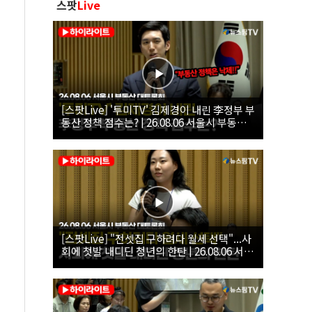
스팟
Live
[스팟Live] '투미TV' 김제경이 내린 李정부 부
동산 정책 점수는? | 26.08.06 서울시 부동산
대토론회
[스팟Live] "전셋집 구하려다 월세 선택"...사
회에 첫발 내디딘 청년의 한탄 | 26.08.06 서울
시 부동산 대토론회