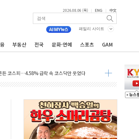
2026.08.06 (목)
ENG
中文
|
|
덤핑 관세 부과 지연, '자립 인도'에 걸림돌"
축으로"…서울 20년 초과 아파트 전셋값 상승률 1위
패밀리 사이트
 마감, 폭염·전력 수요에 석탄주 강세
금융
부동산
전국
문화·연예
스포츠
GAM
AI·반도체 차익실현 매물에 3일 만에 반락
데이터센터 포항서 '첫 삽'…2028년 가동 예정
흔든 코스피…4.58% 급락 속 코스닥만 웃었다
180억→3990억…인터넷뱅크 1·2위 '격전'
추행·스토킹 혐의 70대…경찰 불구속 입건
계좌 제휴 1년 연장 유력
하던 통신 3사…공정위에서 제동
서 화재 4개 동 전소…인명피해 없어
 SK하이닉스
코스피