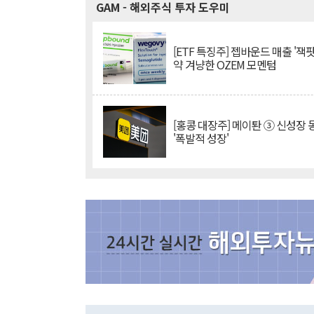
GAM
- 해외주식 투자 도우미
[ETF 특징주] 젭바운드 매출 '잭팟
약 겨냥한 OZEM 모멘텀
[홍콩 대장주] 메이퇀 ③ 신성장
'폭발적 성장'