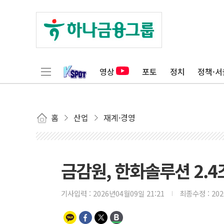
영상
포토
정치
정책·서
홈
산업
재계·경영
금감원, 한화솔루션 2.
기사입력 :
2026년04월09일 21:21
최종수정 :
20