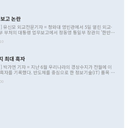
보고 논란
] 유신모 외교전문기자 = 청와대 영빈관에서 5일 열린 외교·
부 부처의 대통령 업무보고에서 정동영 통일부 장관의 '한반도
 구상'과 업무보고 발언이 논란을 빚고 있다. 이날 정 장관의
10
정부 내 조율을 거치지 않은 사안을 정책으로 추진하겠다고 공
는가 하면 사실 관계에 맞지 않은 설명도 있었다. 이재명 대통
로 신중을 기해 달라고 경고했고, 조현 외교부 장관은 '이상
지 최대 흑자
 근거한 비현실적 구상'이라는 비판을 내놨다. 그동안 정 장
책 관련 발언이 물의를 빚은 적은 여러 번 있지만 대통령과 유
] 박가연 기자 = 지난 6월 우리나라의 경상수지가 전월에 이
이 공개적으로 부정적 입장을 표명한 것은 이례적이다. 정 장
 흑자를 기록했다. 반도체를 중심으로 한 정보기술(IT) 품목 수
대북 접근법과 월권을 제어해야 한다는 목소리도 높아지고 있
간 상품수출이 처음으로 1000억달러를 넘어선 영향이다. [자
00
 따르
기자간담회를 하고 있다. [사진=통일부] 2026.07.23 ◆통일
 경상수지는 497억3000만달러 흑자로 집계됐다. 전월(386억
 넘어선 주장 정 장관은 이날 업무보고에서 '한반도 평화공존
)에 이어 두 달 연속 월간 기준 역대 최대 기록을 갈아치웠다.
 설명하면서 이재명 정부 2년차 핵심 과제로 상호 존중·평화
해 상반기 누적 경상수지 흑자는 1910억1000만달러를 기록
·핵 없는 한반도 등 3대 기본 방향을 제시했다. 정 장관은 "대
지 흑자를 견인한 것은 상품수지다. 6월 상품수지는 478억
언어는 멈춰야 한다"면서 주적 용어 대체를 주장했다. 지난 25
 흑자를 기록하며 전월에 이어 역대 최대를 다시 썼다. 국제수
D(완전하고 검증가능하며 되돌릴 수 없는 비핵화) 구도는 이미
수출은 1123억7000만달러로 전년 동월 대비 84.5% 증가하
했다. 또 "현 시점에서 흘러간 선(先)비핵화만 되뇌는 것은
 처음으로 1000억달러를 넘어섰다. 상품수입은 644억8000만
 데 힘이 되지 않는다"고 주장했다. 정 장관은 또 "정전 체제
6% 늘었다. 통관 기준으로는 반도체 수출이 전년 동월 대비