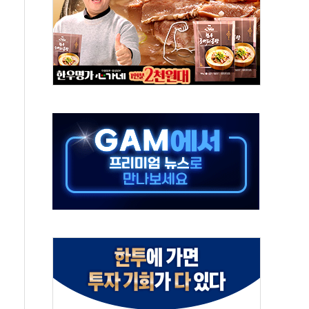
서울지역본부 청년주택으로"…직원 사기 회복도 숙제
 최대매출…중간배당금 2000원으로 상향
일 박람회서 신규 채널 확보
y ANDA] 8월 6일
 대형 미디어아트로 다채로운 볼거리 제공
동해영토수호훈련 비공개 실시
는 레버리지 책임론…정청래·조국, 김민석·靑에 공세