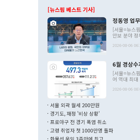
[뉴스핌 베스트 기사]
정동영 업무
[서울=뉴스핌
안보 분야 정
평화공존 발전
2026-08-06 06:
발언 중에는 
언한 것이 있
령은 공개적으
6월 경상수
주의적 희망에
관의 대북 정
[서울=뉴스핌
관 부처 장관
어 역대 최대
관의 무리한 
출 호조로 월
다. [정동영 통일부 장관이 지난달 23일 오후 서울 종로구 정부서울청사에
2026-08-06 08:
료=한국은행] 한국은행이 6일 발표한 '2026년 6월 국제수지(잠정)'에
서 취임 1주년 
면 지난 6월
부 장관 권한
1000만달러
서울 외곽 월세 200만원
발전 구상'을
이에 따라 올
적 갈등 해결
경기도, 재정 '비상 상황'
했다. 경상수
결과 혐오의 
9000만달러
프로야구 전 경기 폭염 취소
년간의 CVI
지 기준 상품
고령 취업자 첫 1000만명 돌파
무너졌다고도 
며 월간 기준
현실을 바꾸는
달러로 38.
화물선 운임 3주만에 최고