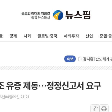
"중국산 제품에 대한 반
"신축 전세 부담에 구
[중국증시 마감] 혼조
울
경제
사회
글로벌·중국
해외투자
산업
증권·
[일본 증시] 닛케이, 
국내 최초 상업용 AI 
[마감시황] 반도체가 
속보
개인사업자대출 격차 9
지적 장애 여성 강제 
코인원, 카카오뱅크와 
4조 유증 제동…정정신고서 요구
고객 탓하며 배상 피
파주 쇼핑백 제조 공장
26년04월09일 21:21
10프로대 하락 마감한
4%대 하락 마감한 
가
가