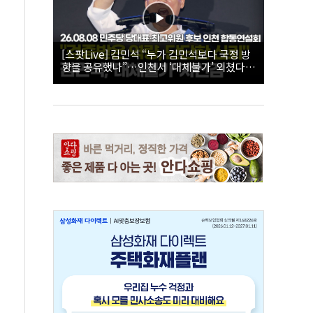
[스팟Live] 김민석 “누가 김민석보다 국정 방
향을 공유했나”…인천서 ‘대체불가’ 외쳤다 |
26.08.08 더불어민주당 당대표·최고위원 후
보 인천 합동연설회