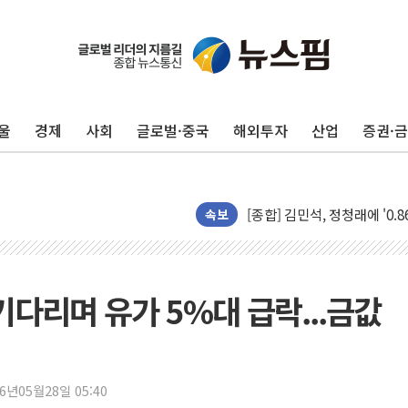
울
경제
사회
글로벌·중국
해외투자
산업
증권·
포항시 재난예산 40억 긴급 
울진·영덕 '호우특보'-포항 '
[종합] 김민석, 정청래에 '0.86
속보
인천 합동연설회 나선 송영길
김민석, 2주차 제주·인천 경선서
인사하는 김민석 당대표 후보
 기다리며 유가 5%대 급락...금값
[속보] 민주, 제주·인천 경선 결
[속보] 민주, 인천 경선 결과 발
[속보] 민주, 제주 경선 결과 발
26년05월28일 05:40
이번주 국내 주요 금융일정(8.1