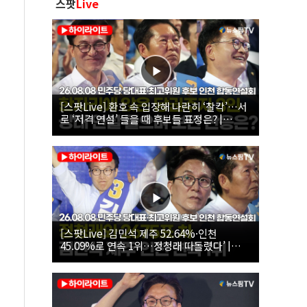
스팟
Live
[스팟Live] 환호 속 입장해 나란히 ‘찰칵’…서
로 ‘저격 연설’ 들을 때 후보들 표정은? |
26.08.08 더불어민주당 당대표·최고위원 후
보 인천 합동연설회
[스팟Live] 김민석 제주 52.64%·인천
45.09%로 연속 1위…정청래 따돌렸다’ |
26.08.08 더불어민주당 당대표·최고위원 후
보 인천 합동연설회