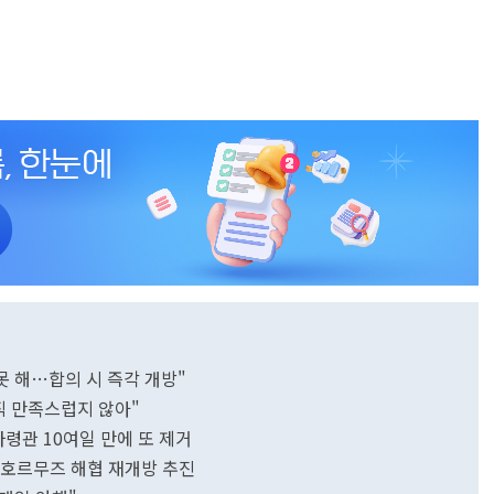
못 해…합의 시 즉각 개방"
직 만족스럽지 않아"
사령관 10여일 만에 또 제거
…호르무즈 해협 재개방 추진