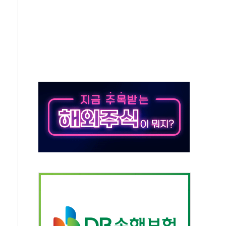
…공습 한계·탄약 부족 현실화
50㎜ 폭우…강원 동해안 강한 비 이어져
 환경미화원 수거차에 치여 사망
동…60대 남성 2명 숨져
보는 일 없게"…'결혼 페널티' 22개 과제 손본다
터보트 전복…1명 사망·1명 실종
의 날 참석..."국제적 시민 연대로 목소리 내야"
 실종 60대 나흘만에 숨진 채 발견
 살해 10대 아들 체포
' 받아친 정청래…제주 연설서 신경전 고조