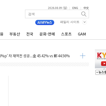
2026.08.09 (일)
ENG
中文
|
|
패밀리 사이트
금융
부동산
전국
문화·연예
스포츠
GAM
투입…고수온 양식장 복구·지원 '총력'
산사태 주의보'...경북도, 호우 피해·통제구간 없어
%p' 차 재역전 성공...金 45.42% vs 鄭 44.56%
·정청래·김민석 당대표 후보
 정청래에 승리...47.75% vs 42.08%
과 발표...김민석 47.75% 정청래 42.08%
표...김민석 45.09% 정청래 43.27% 송영길 11.63%
표...김민석 52.64% 정청래 39.89% 송영길 7.47%
0~8.14)