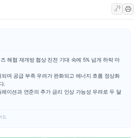
美, 이란전 출구전략 만지작
가
가
강릉·동해·삼척 시간당 최대 
폐기물 수거하다 참변…60대
서울 중랑구 주택가서 흉기 난
李대통령 "결혼 때문에 손해 
여수 오동도 인근 해상서 모
즈 해협 재개방 협상 진전 기대 속에 5% 넘게 하락 마
추미애, '위안부' 피해자 기림
인천 선재도 갯벌서 해루질 중
개되며 공급 부족 우려가 완화되고 에너지 흐름 정상화
인천서 말다툼 중 어머니 흉기
다.
'화합' 꺼낸 김민석에 '뻔뻔
플레이션과 연준의 추가 금리 인상 가능성 우려로 두 달
어요.