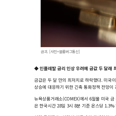
금괴. [사진=블룸버그통신]
◆ 인플레발 금리 인상 우려에 금값 두 달래 
금값은 두 달 만의 최저치로 하락했다. 미국
상승에 대응하기 위한 긴축 통화정책 전망이 
뉴욕상품거래소(COMEX)에서 6월물 미국 금 선
은 한국시간 28일 3시 8분 기준 온스당 1.3%