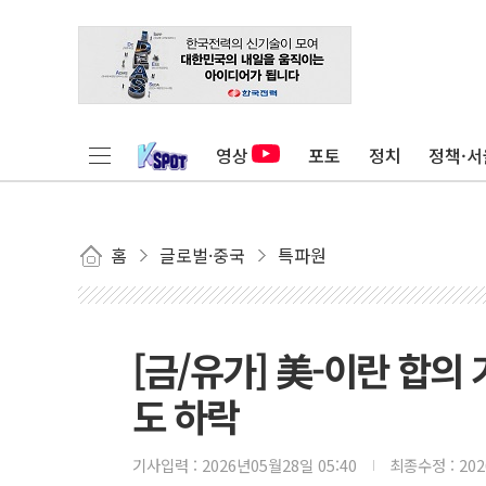
영상
포토
정치
정책·서
홈
글로벌·중국
특파원
[금/유가] 美-이란 합의
도 하락
기사입력 :
2026년05월28일 05:40
최종수정 :
20