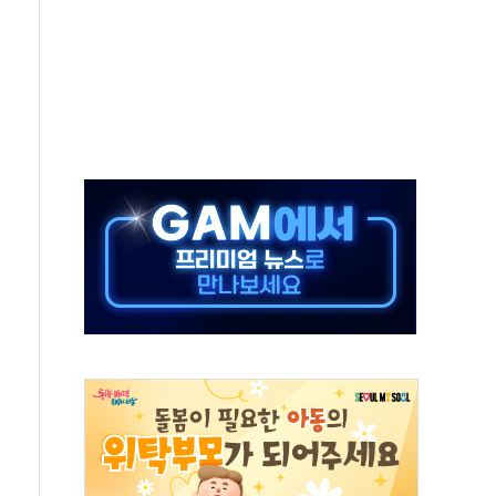
래·ETF 매수에도 고유가·금리·입법 지연 '삼중 부담'
...석유·가스주 올랐지만 빈그룹이 상쇄
총수요 104.3GW 기록
 위기 고조되는 또 다른 중동 화약고
름나기 [뉴스핌 줌인]
 실시