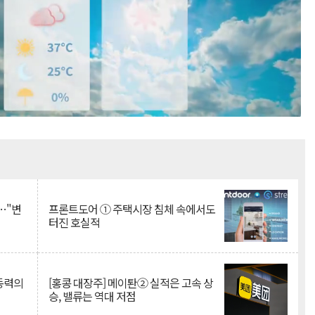
Mute
…"변
프론트도어 ① 주택시장 침체 속에서도
터진 호실적
 동력의
[홍콩 대장주] 메이퇀② 실적은 고속 상
승, 밸류는 역대 저점