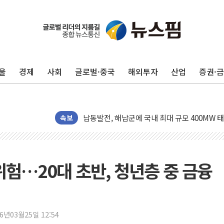
李 대통령, '6시간 마라톤 부동산 2차 회의' 
울
경제
사회
글로벌·중국
해외투자
산업
증권·
트럼프, 中 겨냥 폴리실리콘 관세 15% 부과
[사진] 빈살만과 에르도안의 만남
이란와이어 "이란 최고지도자 위독…곧 사망해
남동발전, 해남군에 국내 최대 규모 400MW 
속보
[인도증시] 중동 불안 속 유가 상승에 소폭 하락
황희 '폐버스 청년주택' SNS 글 역풍에 "정부
폭염 누그러지고 가뭄 숙지나...경북동해안권 8
위험…20대 초반, 청년층 중 금융
사우디·튀르키예·파키스탄, '공동방위협정' 체
신길동 신축도 3.3㎡당 7250만원…써밋 클라
용산공원·그린벨트로 또 충돌…반복되는 국토부
26년03월25일 12:54
[AI 부동산 투데이] 특공 전략도 '극과 극'…