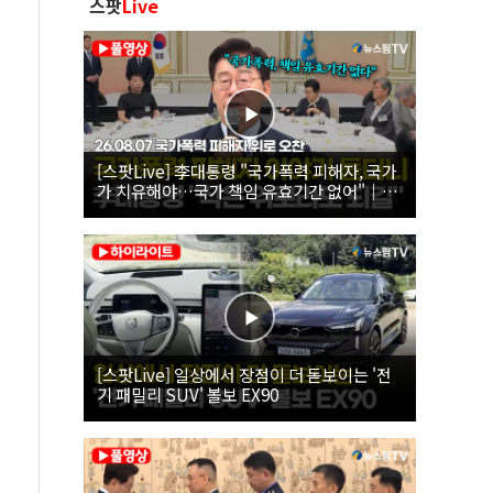
스팟
Live
[스팟Live] 李대통령 "국가폭력 피해자, 국가
가 치유해야…국가 책임 유효기간 없어"｜
26.08.07 국가폭력 피해자 위로 오찬
[스팟Live] 일상에서 장점이 더 돋보이는 '전
기 패밀리 SUV' 볼보 EX90