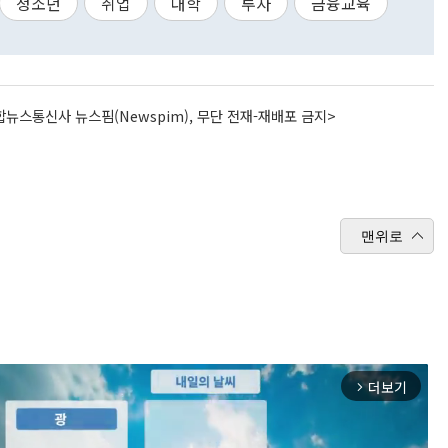
청소년
취업
대학
투자
금융교육
뉴스통신사 뉴스핌(Newspim), 무단 전재-재배포 금지>
맨위로
더보기
arrow_forward_ios