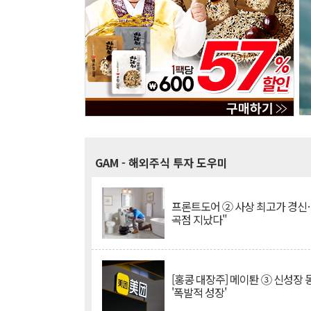
GAM
- 해외주식 투자 도우미
프론트도어 ② 사상 최고가 경신
곡점 지났다"
[홍콩 대장주] 메이퇀 ③ 신성장
'폭발적 성장'