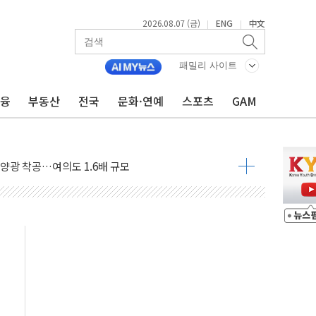
2026.08.07 (금)
ENG
中文
|
|
패밀리 사이트
주재… "전폭적 공급 확대·속도전 총력"
금융
부동산
전국
문화·연예
스포츠
GAM
…美 태양광주 급등
도 놀랍지 않아"
태양광 착공…여의도 1.6배 규모
...금융주 낙폭 커
정책 아냐" 해명
~9일 최대 100mm 호우
결… 수니파 국가들의 새 안보 협력 구도
비온 59㎡ 18억원대
-서울시 '정책 엇박자'
생애최초만 경쟁 치열