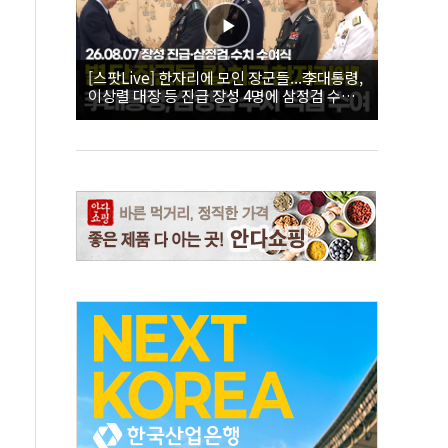
[스팟Live] 한자리에 모인 장군들...李대통령,
이상렬 대장 등 진급 장성 4명에 삼정검 수치
직접 수여｜26.08.07 장성 진급·삼정검 수치
수여식