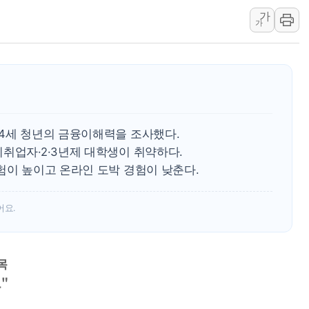
가
[코인시황] 비트코인 6만4000달러대 횡보…고
가
[베트남 증시] 유동성 부진 지속, 강보합 마감
'찜통더위'에 전력수요 역대 최고치 경신…한낮 
후티 반군, 예멘 정부군과 사우디 동시 공격…
42.5도 역대급 폭염…동물들도 특별식으로 여
경찰, 9월부터 '가족 사건' 못 맡는다…상피제
24세 청년의 금융이해력을 조사했다.
포스코홀딩스, 포스코인터·DX 지분 일부 매각
취업자·2·3년제 대학생이 취약하다.
태국 학교서 중학생 총기 난사...최소 7명 사망
험이 높이고 온라인 도박 경험이 낮춘다.
어요.
목
요"