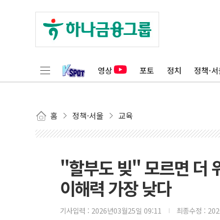
영상
포토
정치
정책·서
홈
정책·서울
교육
"할부도 빚" 모르면 더 
이해력 가장 낮다
기사입력 :
2026년03월25일 09:11
최종수정 :
20