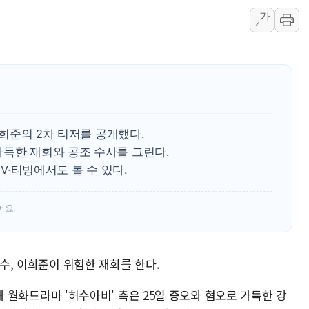
가
주말 무더위·열대야 지속…내륙 곳곳 소나기
가
오세훈 "용산공원 주택 검토, 민주당 스스로 원칙 뒤집는 
충북 주말 무더위 지속…청주·진천 35도, 곳곳 소나기
10월 보완수사권 폐지·공소청 출범…피해자들 '범죄 사각
한상협, 업계 개인정보 보안 새판 짠다…'자율규제단체' 
민주당, 오늘 제주·인천 경선 발표...김민석 '재역전' vs 정
·이희준의 2차 티저를 공개했다.
뉴욕증시, 고용 쇼크에 금리 인상 우려 후퇴…S&P500 
가득한 재회와 공조 수사를 그린다.
트럼프, 쿡 연준 이사 해임 재추진…"26일까지 의혹 소명"
TV·티빙에서도 볼 수 있다.
유럽증시, 美 고용 예상 밖 부진에 연준 금리 인상 가능성 
미 연준 매파 기세 꺾이나…고용 감소에 9월 동결 전망 우
어요.
해수, 이희준이 위험한 재회를 한다.
A 새 월화드라마 '허수아비' 측은 25일 증오와 혐오로 가득한 강