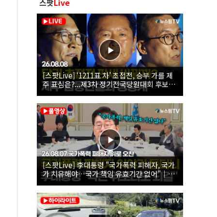
스팟
Live
[스팟Live] ‘1211표 차’ 초접전, 승부 가를 제
주 표심은?...제3차 정기전국당원대회 후보자
제주 합동연설회 생중계 | 26.08.08
[스팟Live] 李대통령 "국가폭력 피해자, 국가
가 치유해야…국가 책임 유효기간 없어"｜
26.08.07 국가폭력 피해자 위로 오찬