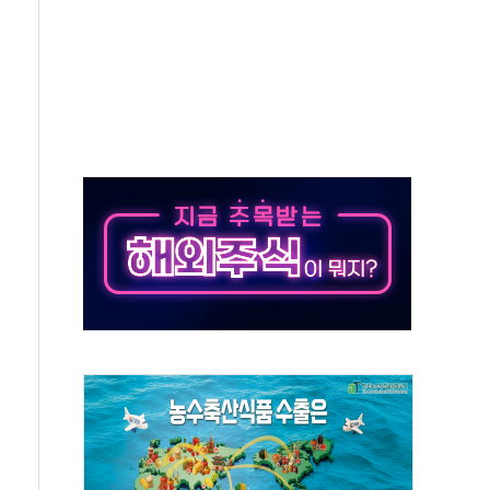
것"
지대' 우려
타진
청래 '격차 확대'
최고치
 요구
낮아지며 상승… STOXX 600 지수는 나흘 연속 최고치
세