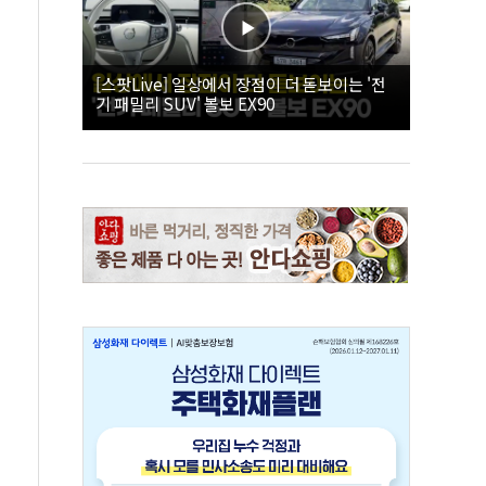
[스팟Live] 일상에서 장점이 더 돋보이는 '전
기 패밀리 SUV' 볼보 EX90