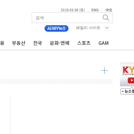
2026.08.08 (토)
ENG
中文
|
|
패밀리 사이트
금융
부동산
전국
문화·연예
스포츠
GAM
 물결
동
 구조
관측
 발효
8도 넘으면 중단
해소될 듯