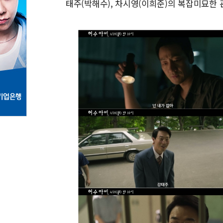
태주(박해수), 차시영(이희준)의 복잡미묘한 