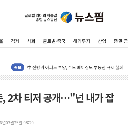
울
경제
사회
글로벌·중국
해외투자
산업
증권·
동해중부 전 해상 풍랑주의보…10일까지 최대 3.5m 높은
연일 폭염에 온열질환 사망 23명…정부, 비상대응기구 가
中 전방위 아파트 부양, 수도 베이징도 부동산 규제 철폐
속보
인제 용대리 계곡서 수위 상승으로 피서객 7명 고립…전원
동해시, 11~14일 '별똥별 멍' 운영…페르세우스 유성우 
강원 중·남부 동해안 시간당 50mm 이상 폭우…호우경보
, 2차 티저 공개…"넌 내가 잡
청양 밭에서 일하던 90대 숨져…온열질환 여부 조사
폭염에 車 운전면허 기능시험 오전 집중 편성…체감온도 3
李대통령, 'ISA·주가누르기 방지법' 전면 재검토 지시
26년03월25일 08:20
'호우 특보' 경북 울진 시간당 20~30mm 강한 비...가뭄 