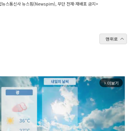
뉴스통신사 뉴스핌(Newspim), 무단 전재-재배포 금지>
맨위로
더보기
arrow_forward_ios