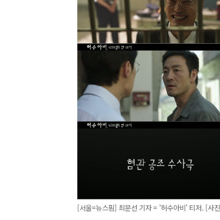
[서울=뉴스핌] 최문선 기자 = '허수아비' 티저. [사진