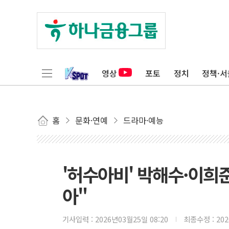
영상
포토
정치
정책·서
홈
문화·연예
드라마·예능
'허수아비' 박해수·이희준
아"
기사입력 :
2026년03월25일 08:20
최종수정 :
20