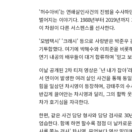
'허수아비'는 연쇄살인사건의 진범을 수사하던
벌어지는 이야기다. 1988년부터 2019년까지
이 차원이 다른 서스펜스를 선사한다.
'모범택시' '크래시' 등으로 사랑받은 박준우
기투합했다. 여기에 박해수와 이희준을 비롯해 
연기 내공의 배우들이 대거 합류하며 '믿고 보
이날 공개된 2차 티저 영상은 '넌 내가 잡아
서 연이어 발생한 여러 살인 사건을 통해 동일
힘을 일삼던 차시영이 등장하며, 강태주의 수
반갑게 끌어안는 차시영과 달리, 그의 활짝 
차가 호기심을 자극한다.
한편, 같은 사건 담당 형사와 담당 검사로 3
엄습한다. 함께 하면 할수록 점점 더 날카로운 
사를 쫓는 검사' 차시영. 무엇보다 영상 말미에