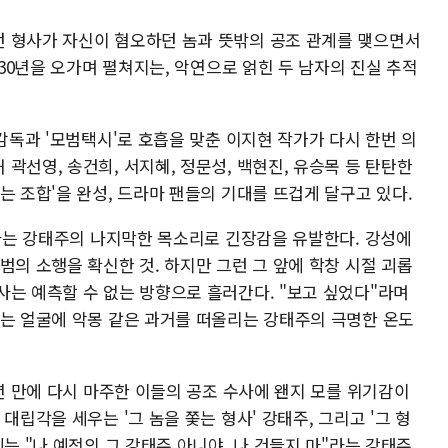
 형사가 자신이 혐오하던 놈과 뜻밖의 공조 관계를 맺으면서
 30년을 오가며 펼쳐지는, 악연으로 얽힌 두 남자의 진실 추적
 감독과 '모범택시'로 호흡을 맞춘 이지현 작가가 다시 한번 의
곽선영, 송건희, 서지혜, 정문성, 백현진, 유승목 등 탄탄한
는 조합'을 완성, 드라마 팬들의 기대를 뜨겁게 달구고 있다.
'라는 강태주의 나지막한 목소리로 긴장감을 유발한다. 강성에
범의 소행을 확신한 것. 하지만 그런 그 앞에 학창 시절 괴롭
사는 예측할 수 없는 방향으로 흘러간다. "보고 싶었다"라며
웃는 얼굴에 악몽 같은 과거를 떠올리는 강태주의 극명한 온도
0년 만에 다시 마주한 이들의 공조 수사에 왠지 모를 위기감이
대립각을 세우는 '그 놈을 쫓는 형사' 강태주, 그리고 '그 형
는 "나 예전의 그 강태주 아니야. 나 건들지 마"라는 강태주