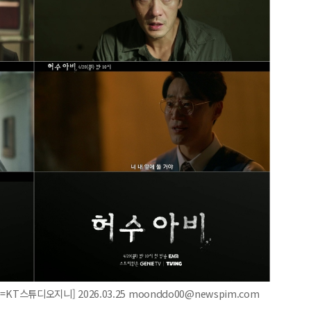
=KT스튜디오지니] 2026.03.25 moonddo00@newspim.com