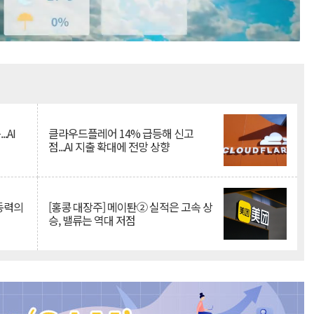
Mute
.AI
클라우드플레어 14% 급등해 신고
점...AI 지출 확대에 전망 상향
 동력의
[홍콩 대장주] 메이퇀② 실적은 고속 상
승, 밸류는 역대 저점