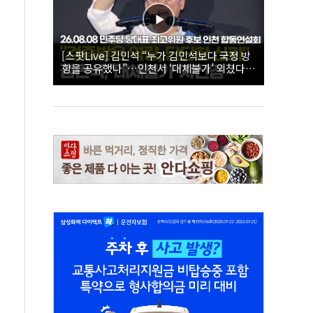
[스팟Live] 김민석 “누가 김민석보다 국정 방
향을 공유했나”…인천서 ‘대체불가’ 외쳤다 |
26.08.08 더불어민주당 당대표·최고위원 후
보 인천 합동연설회