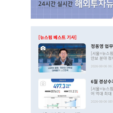
[뉴스핌 베스트 기사]
정동영 업무
[서울=뉴스핌
안보 분야 정
평화공존 발전
2026-08-06 06:
발언 중에는 
언한 것이 있
령은 공개적으
6월 경상수
주의적 희망에
관의 대북 정
[서울=뉴스핌
관 부처 장관
어 역대 최대
관의 무리한 
출 호조로 월
다. [정동영 통일부 장관이 지난달 23일 오후 서울 종로구 정부서울청사에
2026-08-06 08:
료=한국은행] 한국은행이 6일 발표한 '2026년 6월 국제수지(잠정)'에
서 취임 1주년 
면 지난 6월
부 장관 권한
1000만달러