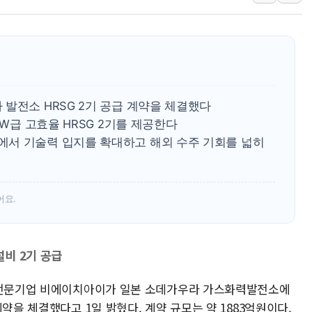
폐기물 수거하다 참변…60대
서울 중랑구 주택가서 흉기 난
李대통령 "결혼 때문에 손해 
여수 오동도 인근 해상서 모
추미애, '위안부' 피해자 기림
발전소 HRSG 2기 공급 계약을 체결했다
인천 선재도 갯벌서 해루질 중
MW급 고효율 HRSG 2기를 제공한다
서 기술력 입지를 확대하고 해외 수주 기회를 넓히
인천서 말다툼 중 어머니 흉기
'화합' 꺼낸 김민석에 '뻔뻔
李대통령, ISA 개편 재검토 
어요.
비 2기 공급
라 전문기업 비에이치아이가 일본 소데가우라 가스화력발전소에
약을 체결했다고 1일 밝혔다. 계약 규모는 약 1883억원이다.