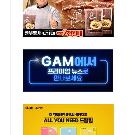
 환경미화원 수거차에 치여 사망
동…60대 남성 2명 숨져
보는 일 없게"…'결혼 페널티' 22개 과제 손본다
터보트 전복…1명 사망·1명 실종
의 날 참석..."국제적 시민 연대로 목소리 내야"
 실종 60대 나흘만에 숨진 채 발견
 살해 10대 아들 체포
' 받아친 정청래…제주 연설서 신경전 고조
지시…與 "적극 환영"·野 "졸속 국정"