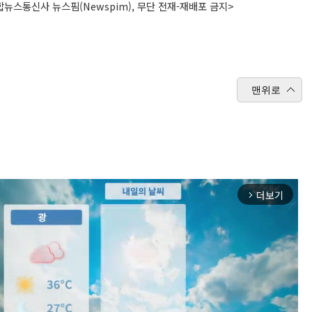
뉴스통신사 뉴스핌(Newspim), 무단 전재-재배포 금지>
맨위로
더보기
arrow_forward_ios