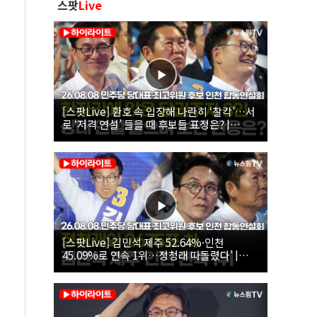
스팟
Live
[스팟Live] 환호 속 입장해 나란히 ‘찰칵’…서
로 ‘저격 연설’ 들을 때 후보들 표정은? |
26.08.08 더불어민주당 당대표·최고위원 후
보 인천 합동연설회
[스팟Live] 김민석 제주 52.64%·인천
45.09%로 연속 1위…정청래 따돌렸다’ |
26.08.08 더불어민주당 당대표·최고위원 후
보 인천 합동연설회