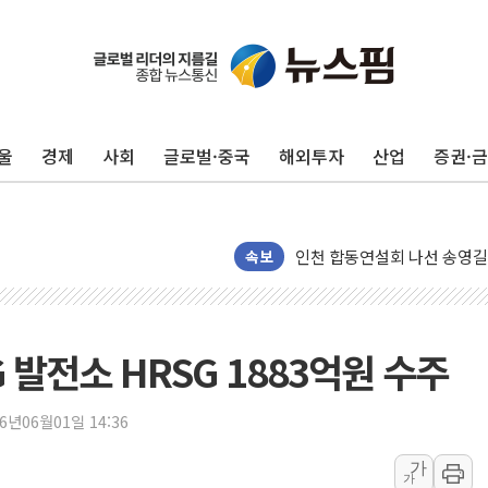
울
경제
사회
글로벌·중국
해외투자
산업
증권·
울진·영덕 '호우특보'-포항 '
[종합] 김민석, 정청래에 '0.86
인천 합동연설회 나선 송영길
김민석, 2주차 제주·인천 경선서
속보
인사하는 김민석 당대표 후보
[속보] 민주, 제주·인천 경선 결
[속보] 민주, 인천 경선 결과 발
 발전소 HRSG 1883억원 수주
[속보] 민주, 제주 경선 결과 발
이번주 국내 주요 금융일정(8.1
26년06월01일 14:36
美, 이란전 출구전략 만지작
가
가
강릉·동해·삼척 시간당 최대 