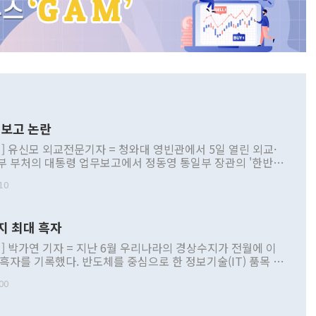
보고 논란
] 유신모 외교전문기자 = 청와대 영빈관에서 5일 열린 외교·
부 부처의 대통령 업무보고에서 정동영 통일부 장관의 '한반도
 구상'과 업무보고 발언이 논란을 빚고 있다. 이날 정 장관의
10
정부 내 조율을 거치지 않은 사안을 정책으로 추진하겠다고 공
는가 하면 사실 관계에 맞지 않은 설명도 있었다. 이재명 대통
로 신중을 기해 달라고 경고했고, 조현 외교부 장관은 '이상
지 최대 흑자
 근거한 비현실적 구상'이라는 비판을 내놨다. 그동안 정 장
책 관련 발언이 물의를 빚은 적은 여러 번 있지만 대통령과 유
] 박가연 기자 = 지난 6월 우리나라의 경상수지가 전월에 이
이 공개적으로 부정적 입장을 표명한 것은 이례적이다. 정 장
 흑자를 기록했다. 반도체를 중심으로 한 정보기술(IT) 품목 수
대북 접근법과 월권을 제어해야 한다는 목소리도 높아지고 있
간 상품수출이 처음으로 1000억달러를 넘어선 영향이다. [자
00
 따르
기자간담회를 하고 있다. [사진=통일부] 2026.07.23 ◆통일
 경상수지는 497억3000만달러 흑자로 집계됐다. 전월(386억
 넘어선 주장 정 장관은 이날 업무보고에서 '한반도 평화공존
)에 이어 두 달 연속 월간 기준 역대 최대 기록을 갈아치웠다.