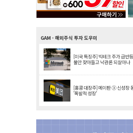
GAM
- 해외주식 투자 도우미
[미국 특징주] 빅테크 주가 급반등..
불안 잦아들고 낙관론 되살아나
[홍콩 대장주] 메이퇀 ③ 신성장
'폭발적 성장'