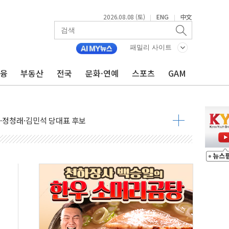
2026.08.08 (토)
ENG
中文
|
|
패밀리 사이트
금융
부동산
전국
문화·연예
스포츠
GAM
산사태 주의보'...경북도, 호우 피해·통제구간 없어
%p' 차 재역전 성공...金 45.42% vs 鄭 44.56%
·정청래·김민석 당대표 후보
 정청래에 승리...47.75% vs 42.08%
과 발표...김민석 47.75% 정청래 42.08%
표...김민석 45.09% 정청래 43.27% 송영길 11.63%
표...김민석 52.64% 정청래 39.89% 송영길 7.47%
0~8.14)
…공습 한계·탄약 부족 현실화
50㎜ 폭우…강원 동해안 강한 비 이어져