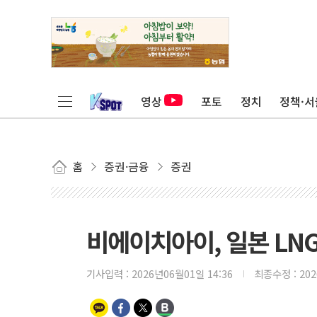
영상
포토
정치
정책·서
홈
증권·금융
증권
비에이치아이, 일본 LNG
기사입력 :
2026년06월01일 14:36
최종수정 :
20