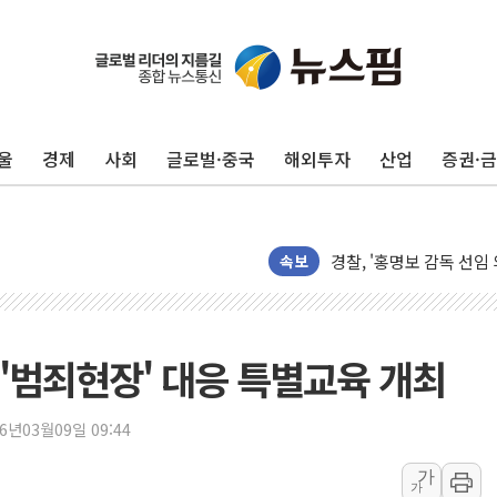
LGU+, 국내 IDaaS 
환율 100원 빠지면 현대차
울
경제
사회
글로벌·중국
해외투자
산업
증권·
국내 최대 400MW 규모
카카오, 'AI 수익화' 
경찰, '홍명보 감독 선임
삼성전자, FMS 2026서
속보
LX하우시스 "역대급 폭
일 안 하고 '초과근무 수
토마토시스템 조길주·이
'범죄현장' 대응 특별교육 개최
[특징주] 고려아연, 상반
한·체코 항공편 주10회
26년03월09일 09:44
SBI저축은행, 최고 연 7
가
가
美중간선거 '색깔론' 덧씌