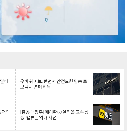
Mute
억달러
우버·웨이브, 런던서 안전요원 탑승 로
보택시 면허 획득
 동력의
[홍콩 대장주] 메이퇀② 실적은 고속 상
승, 밸류는 역대 저점