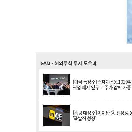
GAM
- 해외주식 투자 도우미
[미국 특징주] 스페이스X, 1010
락업 해제 앞두고 주가 압박 가중
[홍콩 대장주] 메이퇀 ③ 신성장
'폭발적 성장'