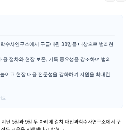
보훈부, 내년 워싱턴서 
가온전선, 싱가포르 도시
정점식, '부산 돌려차기'
[특징주] 美 반도체 약세에
정점식 "경찰, 민중 아
과학수사연구소에서 구급대원 38명을 대상으로 범죄현
오스템파마, '옥치 잇몸 
대응 절차와 현장 보존, 기록 중요성을 강조하며 법의
높이고 현장 대응 전문성을 강화하며 지원을 확대한
어요.
 지난 5일과 9일 두 차례에 걸쳐 대전과학수사연구소에서 구
 전문 교육을 진행했다고 밝혔다.