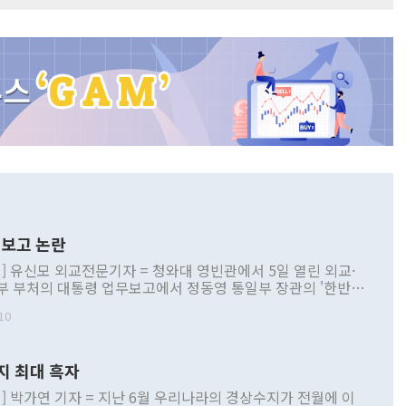
보고 논란
] 유신모 외교전문기자 = 청와대 영빈관에서 5일 열린 외교·
부 부처의 대통령 업무보고에서 정동영 통일부 장관의 '한반도
 구상'과 업무보고 발언이 논란을 빚고 있다. 이날 정 장관의
10
정부 내 조율을 거치지 않은 사안을 정책으로 추진하겠다고 공
는가 하면 사실 관계에 맞지 않은 설명도 있었다. 이재명 대통
로 신중을 기해 달라고 경고했고, 조현 외교부 장관은 '이상
지 최대 흑자
 근거한 비현실적 구상'이라는 비판을 내놨다. 그동안 정 장
책 관련 발언이 물의를 빚은 적은 여러 번 있지만 대통령과 유
] 박가연 기자 = 지난 6월 우리나라의 경상수지가 전월에 이