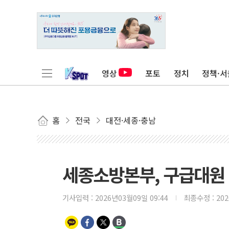
영상
포토
정치
정책·서
홈
전국
대전·세종·충남
세종소방본부, 구급대원 
기사입력 :
2026년03월09일 09:44
최종수정 :
20