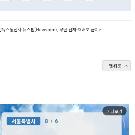
뉴스통신사 뉴스핌(Newspim), 무단 전재-재배포 금지>
맨위로
더보기
arrow_forward_ios