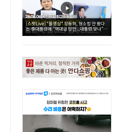
[스팟Live] *풀영상* 장동혁, 형소법 안 봤다
는 李대통령에 "역대급 망언...대통령 맞나"｜
26.08.06 국민의힘 최고위원회의