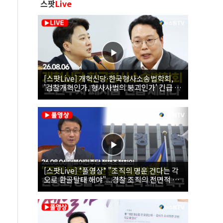
스팟
Live
[스팟Live] 개혁신당·한국형사소송법학회,
'검찰개혁인가, 형사사법의 붕괴인가' 긴급 세
미나｜26.08.06
[스팟Live] *풀영상* "조직의 명운 건다는 각
오로 환골탈태 해야"...경찰 조직의 전면적 쇄
신 촉구한 한병도 | 26.08.06 더불어민주당 정
책조정회의