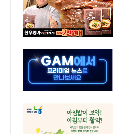
첫 '국제보훈컨퍼런스'… 한미동맹 상징성 부각
철도 전력망 구축 계약
 부적절 발언 논란 사과…"재발 방지 모든 조치"
 S7 모두 '파란불'
닌 권력 지팡이 자처…보완수사권 폐지해도 되나"
치약' 출시