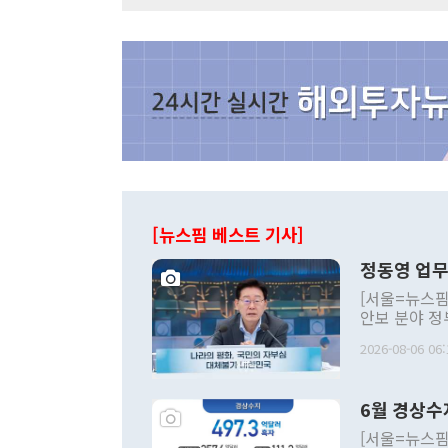
[뉴스핌 베스트 기사]
정동영 업무
[서울=뉴스핌
안보 분야 정
평화공존 발전
2026-08-06 06:
발언 중에는 
언한 것이 있
령은 공개적으
6월 경상수
주의적 희망에
관의 대북 정
[서울=뉴스핌