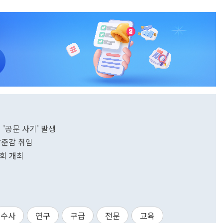
'공문 사기' 발생
방준감 취임
담회 개최
수사
연구
구급
전문
교육