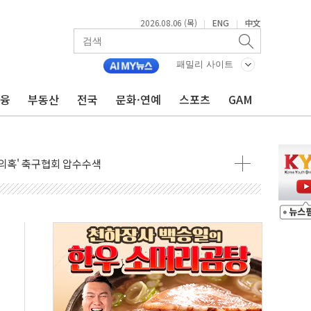
2026.08.06 (목)
ENG
中文
|
|
ADT캡스, 매장 운영·보안 통합관리 앱 출시
최초 클라우드 보안인증 획득
패밀리 사이트
 영업익 2.2조 증발...하반기 '환율 역풍' 우려
금융
부동산
전국
문화·연예
스포츠
GAM
 해남 태양광발전 '첫삽'…남동발전, 재생에너지 '앞장'
내년 상반기부터 본격화
 의혹' 축구협회 압수수색
 차세대 AI 메모리 기술력 과시
염에 고단열 인테리어 관심 급증"
당' 챙긴 경찰관 2명 송치
강찬 대표, 자사주 매수
기 최대 실적에 13%대 급등
로 확대…신규 항공사 진입길 열려
.7% '생활파킹통장' 출시
우는 트럼프...당내선 "안 먹힌다" 균열