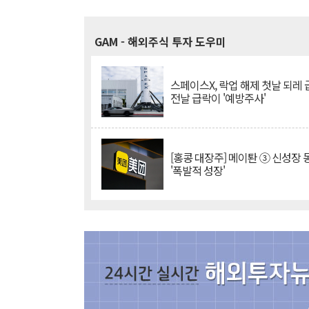
GAM
- 해외주식 투자 도우미
스페이스X, 락업 해제 첫날 되레 급
전날 급락이 '예방주사'
[홍콩 대장주] 메이퇀 ③ 신성장
'폭발적 성장'