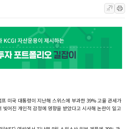
창호 교체하다 난간 무너져…대전서
가
가
장동혁 "규제와 대출 풀고 재개발
[속보] 종합특검, '尹 관저 이전 
AI에 승부 건 네이버…내년 AI 
럼프 미국 대통령이 지난해 스위스에 부과한 39% 고율 관세가
 빚어진 개인적 감정에 영향을 받았다고 시사해 논란이 일고
(WEF) 연설에서 지난해 8월 스위스산 일부 제품에 39% 관