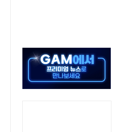
 50대 일용직 추락 사망
·재건축 촉진하는 것이 부동산 정상화"
감사 무마' 유병호 감사위원 구속 기소
팩토리 매출 본격화