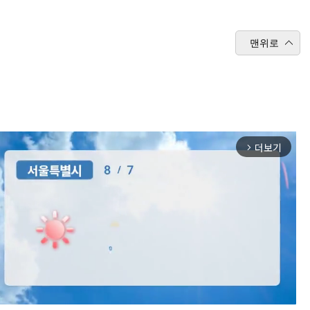
맨위로
더보기
arrow_forward_ios