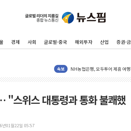
원주시, 첨단의료복합단지 지정 준
삼척시, 무건리 이끼폭포 생태탐방
전남광주 화정역 인근 도로 4중 
청도 문수리 야산서 산불 진화 중.
'해병 순직 책임' 임성근 전 사단장
울
경제
사회
글로벌·중국
해외투자
산업
증권·
헥토이노베이션, 상반기 매출 첫 2
우리은행, 고창해상풍력에 4000억
NH농협은행, 모두투어 제휴 여행
속보
민병덕 "오늘 67개 점포 영업 재
하나금융이 쏘아 올린 CIFO, 
종합특검, '尹 관저 이전 감사 무마
란… "스위스 대통령과 통화 불쾌했
코스피·코스닥 오전 동반 하락…내
'입추'인데 연일 찜통더위…김성환
"최대 2시간 앞서 침수 예측"…건
26년01월22일 05:57
유니슨 "국내생산세액공제·인증제