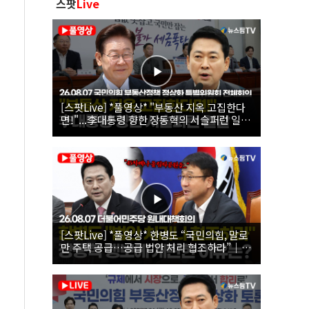
스팟
Live
[스팟Live] *풀영상* "부동산 지옥 고집한다
면!"...李대통령 향한 장동혁의 서슬퍼런 일갈
| 26.08.07 국민의힘 부동산정책 정상화 특별
위원회 전체회의
[스팟Live] *풀영상* 한병도 “국민의힘, 말로
만 주택 공급…공급 법안 처리 협조하라”｜
26.08.07 더불어민주당 원내대책회의