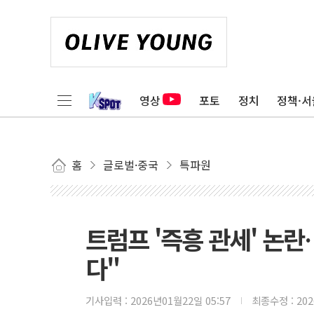
영상
포토
정치
정책·서
홈
글로벌·중국
특파원
트럼프 '즉흥 관세' 논
다"
기사입력 :
2026년01월22일 05:57
최종수정 :
20