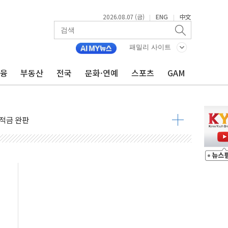
비 본격화…'AI 데이터 기반 메디테크 혁신허브' 구상
2026.08.07 (금)
ENG
中文
|
|
로 출입 통제
추돌…1명 심정지·5명 부상
패밀리 사이트
..진화헬기 3대 투입
 항소심도 징역 3년
금융
부동산
전국
문화·연예
스포츠
GAM
000억원 돌파
 금융 지원
적금 완판
개...장바구니에 홈플러스 담아달라" 호소
금융지주 포용금융 조직개편 신호탄
' 유병호 구속 기소
린 종목이 두 배 넘어
 기후부 장관 "예측범위 벗어나도 즉시대응"
설연, AI 위험기상 기술 개발
도 개선 수혜 기대"