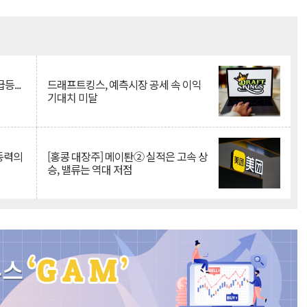
Mute
등...
드래프트킹스, 예측시장 공세 속 이익
기대치 미달
 동력의
[홍콩 대장주] 메이퇀② 실적은 고속 상
승, 밸류는 역대 저점