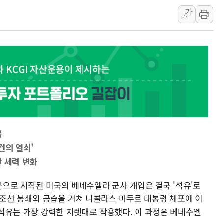
가
뉴욕증시 개장 전 특징주...아틀라시안·클라우드플레어
가
보훈부, 미 DPAA와 MOU… "6·25 미군 실종자 7359명
트럼프 "금리 내려야"…파월 때와 달리 워시엔 톤 낮춰
특정 정치인 측근 포항시 정책특보 내정설...포항시 '시끌'
李 "해남 태양광, 대한민국 다음 100년 밑거름…수도권 집
李 대통령, '6시간 마라톤 부동산 2차 회의' 주재… "전폭
트럼프, 中 겨냥 폴리실리콘 관세 15% 부과…美 태양광주
[사진] 빈살만과 에르도안의 만남
이란와이어 "이란 최고지도자 위독…곧 사망해도 놀랍지 
불
건의 열쇠'
싼 세력 변화
분으로 시작된 미국의 베네수엘라 군사 개입은 결국 '석유'로
유조선 봉쇄와 공습을 거쳐 니콜라스 마두로 대통령 체포에 이
석유는 가장 강력한 지렛대로 작용했다. 이 과정은 베네수엘