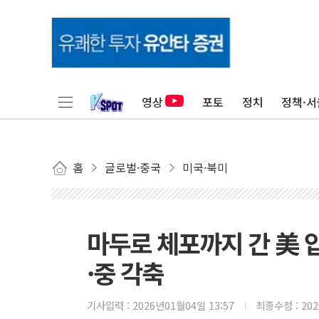
영상
포토
정치
정책·서
홈
글로벌·중국
미국·북미
마두로 체포까지 간 美 
·중 각축
기사입력 :
2026년01월04일 13:57
최종수정 :
20