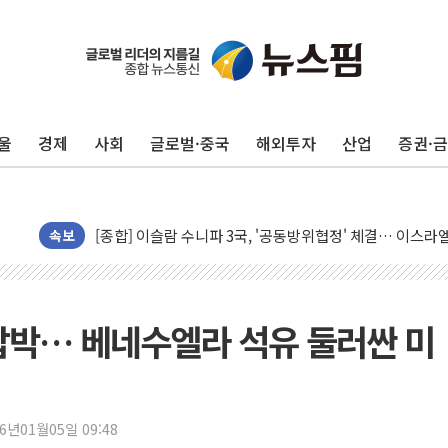
울
경제
사회
글로벌·중국
해외투자
산업
증권·
유럽증시, 美 고용 예상 밖 부진에 연준 금리 인상 가능성 
미 연준 매파 기세 꺾이나…고용 감소에 9월 동결 전망 우
[종합] 이슬람 수니파 3국, '공동방위협정' 체결… 이스라
트럼프, 백신·자폐증 행정명령 검토…"이르면 다음 주"
속보
美 항소법원, 백악관 무도회장 공사 중단 명령…트럼프 제
이란 핵심 원유 수출항 '하르그섬', 최근 1주일 이상 '올스
美 고용 쇼크에 엔화 장중 급등…시장은 "또 개입했나" 촉
압박… 베네수엘라 석유 둘러싼 미
[AI MY 뉴스] 뉴욕 반도체주 프리뷰...美 고용 쇼크에 반도
뉴욕증시 프리뷰, 美 고용 쇼크에 금리 인상 우려 후퇴…나
[종합] 美 7월 고용 2만3000명 감소 '쇼크'…9월 금리 인
26년01월05일 09:48
[사진] 이슬람 수니파 3개국, 공동방위협정 체결