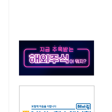
·태양광주↑ VS 트레이드데스크·웬디스↓
 끝까지 찾겠다"
중 완화 전환점"
적 공급 확대·속도전 총력"
 급등
않아"