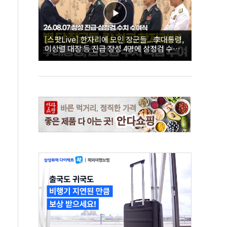
[스팟Live] 한자리에 모인 장군들...李대통령,
이상렬 대장 등 진급 장성 4명에 삼정검 수치
직접 수여｜26.08.07 장성 진급·삼정검 수치
수여식