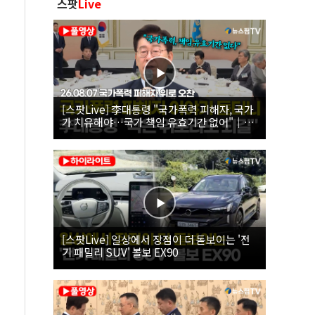
스팟
Live
[스팟Live] 李대통령 "국가폭력 피해자, 국가
가 치유해야…국가 책임 유효기간 없어"｜
26.08.07 국가폭력 피해자 위로 오찬
[스팟Live] 일상에서 장점이 더 돋보이는 '전
기 패밀리 SUV' 볼보 EX90