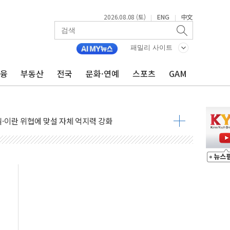
2026.08.08 (토)
ENG
中文
|
|
패밀리 사이트
금융
부동산
전국
문화·연예
스포츠
GAM
낮아지며 상승… STOXX 600 지수는 나흘 연속 최고치
세
엘·이란 위협에 맞설 자체 억지력 강화
동
톱'… 美 해상봉쇄 영향
각
체주 '활짝'
스닥 선물 1%대 상승
상 기대 후퇴