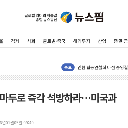
울
경제
사회
글로벌·중국
해외투자
산업
증권·
울진·영덕 '호우특보'-포항 '
[종합] 김민석, 정청래에 '0.86
인천 합동연설회 나선 송영길
김민석, 2주차 제주·인천 경선서
속보
인사하는 김민석 당대표 후보
[속보] 민주, 제주·인천 경선 결
[속보] 민주, 인천 경선 결과 발
, 마두로 즉각 석방하라…미국과
[속보] 민주, 제주 경선 결과 발
이번주 국내 주요 금융일정(8.1
美, 이란전 출구전략 만지작
26년01월05일 09:49
강릉·동해·삼척 시간당 최대 