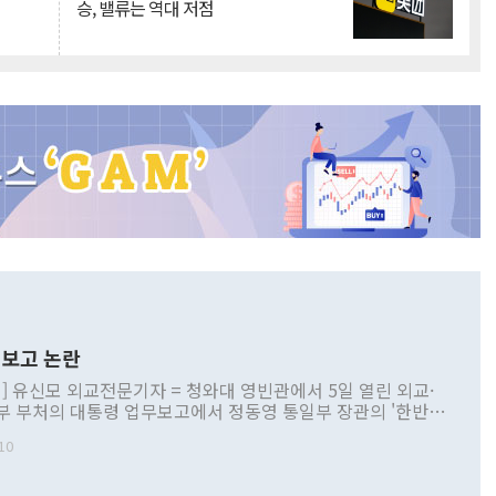
승, 밸류는 역대 저점
보고 논란
] 유신모 외교전문기자 = 청와대 영빈관에서 5일 열린 외교·
부 부처의 대통령 업무보고에서 정동영 통일부 장관의 '한반도
 구상'과 업무보고 발언이 논란을 빚고 있다. 이날 정 장관의
10
정부 내 조율을 거치지 않은 사안을 정책으로 추진하겠다고 공
는가 하면 사실 관계에 맞지 않은 설명도 있었다. 이재명 대통
로 신중을 기해 달라고 경고했고, 조현 외교부 장관은 '이상