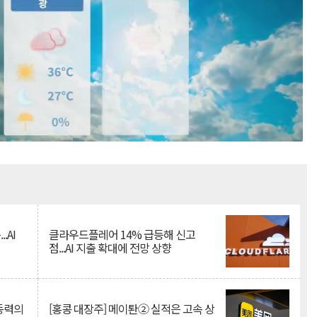
Mute
.AI
클라우드플레어 14% 급등해 신고
점...AI 지출 확대에 전망 상향
 동력의
[홍콩 대장주] 메이퇀② 실적은 고속 상