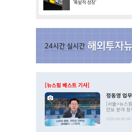
'폭발적 성장'
[뉴스핌 베스트 기사]
정동영 업무
[서울=뉴스핌
안보 분야 정
평화공존 발전
2026-08-06 06:
발언 중에는 
언한 것이 있
령은 공개적으