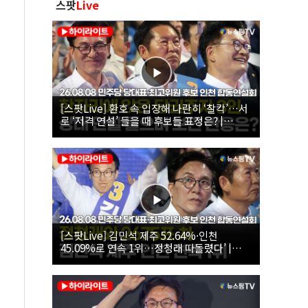
스팟
Live
[스팟Live] 환호 속 입장해 나란히 ‘찰칵’…서
로 ‘저격 연설’ 들을 때 후보들 표정은? |
26.08.08 더불어민주당 당대표·최고위원 후
보 인천 합동연설회
[스팟Live] 김민석 제주 52.64%·인천
45.09%로 연속 1위…정청래 따돌렸다’ |
26.08.08 더불어민주당 당대표·최고위원 후
보 인천 합동연설회