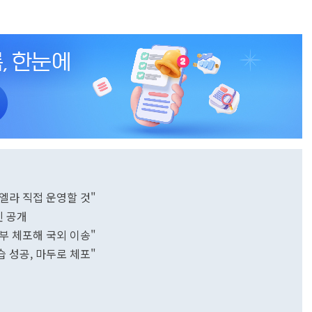
엘라 직접 운영할 것"
진 공개
부 체포해 국외 이송"
습 성공, 마두로 체포"