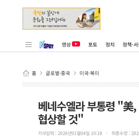
영상
포토
정치
정책·서
홈
글로벌·중국
미국·북미
베네수엘라 부통령 "美
협상할 것"
기사입력 :
2026년01월04일 10:18
최종수정 :
20