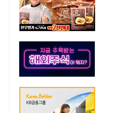
 환경미화원 수거차에 치여 사망
동…60대 남성 2명 숨져
보는 일 없게"…'결혼 페널티' 22개 과제 손본다
터보트 전복…1명 사망·1명 실종
의 날 참석..."국제적 시민 연대로 목소리 내야"
 실종 60대 나흘만에 숨진 채 발견
 살해 10대 아들 체포
' 받아친 정청래…제주 연설서 신경전 고조
지시…與 "적극 환영"·野 "졸속 국정"