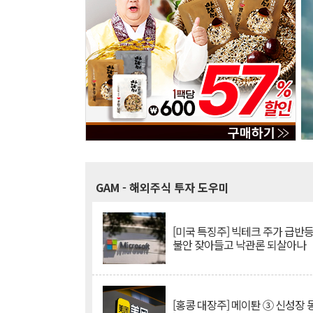
GAM
- 해외주식 투자 도우미
[미국 특징주] 빅테크 주가 급반등..
불안 잦아들고 낙관론 되살아나
[홍콩 대장주] 메이퇀 ③ 신성장