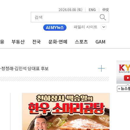
2026.08.08 (토)
ENG
中文
|
|
패밀리 사이트
금융
부동산
전국
문화·연예
스포츠
GAM
산사태 주의보'...경북도, 호우 피해·통제구간 없어
%p' 차 재역전 성공...金 45.42% vs 鄭 44.56%
·정청래·김민석 당대표 후보
 정청래에 승리...47.75% vs 42.08%
과 발표...김민석 47.75% 정청래 42.08%
표...김민석 45.09% 정청래 43.27% 송영길 11.63%
표...김민석 52.64% 정청래 39.89% 송영길 7.47%
0~8.14)
…공습 한계·탄약 부족 현실화
50㎜ 폭우…강원 동해안 강한 비 이어져