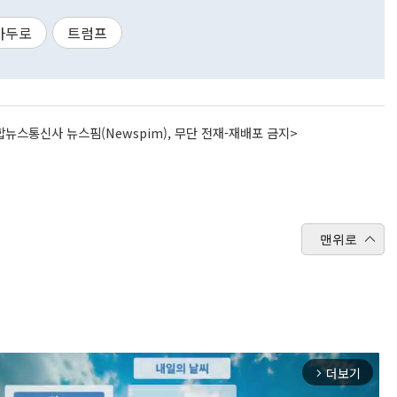
마두로
트럼프
뉴스통신사 뉴스핌(Newspim), 무단 전재-재배포 금지>
맨위로
더보기
arrow_forward_ios