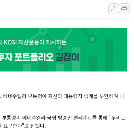
가
폐기물 수거하다 참변…60대
가
서울 중랑구 주택가서 흉기 난
李대통령 "결혼 때문에 손해 
여수 오동도 인근 해상서 모
추미애, '위안부' 피해자 기림
인천 선재도 갯벌서 해루질 중
인천서 말다툼 중 어머니 흉기
'화합' 꺼낸 김민석에 '뻔뻔
李대통령, ISA 개편 재검토 
게스 베네수엘라 부통령이 자신의 대통령직 승계를 부인하며 니
게스 부통령이 베네수엘라 국영 방송인 텔레수르를 통해 "우리는
 요구한다"고 전했다.