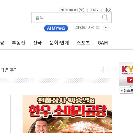
2026.08.08 (토)
ENG
中文
|
|
패밀리 사이트
금융
부동산
전국
문화·연예
스포츠
GAM
동결 전망 우세
체결… 이스라엘·이란 위협에 맞설 자체 억지력 강화
 다음 주"
령…트럼프 제동
 이상 '올스톱'… 美 해상봉쇄 영향
개입했나" 촉각
용 쇼크에 반도체주 '활짝'
우려 후퇴…나스닥 선물 1%대 상승
…9월 금리 인상 기대 후퇴
체결