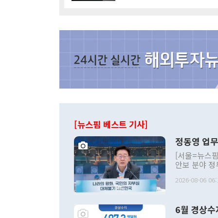
[뉴스핌 베스트 기사]
정동영 업무
[서울=뉴스핌
안보 분야 정
평화공존 발전
2026-08-06 06:
발언 중에는 
언한 것이 있
령은 공개적으
6월 경상수
주의적 희망에