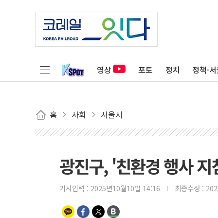
영상
포토
정치
정책·서
홈
사회
서울시
광진구, '친환경 행사 지
기사입력 :
2025년10월10일 14:16
최종수정 :
20