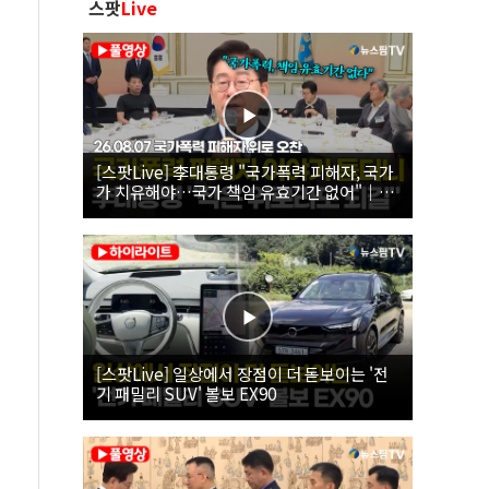
스팟
Live
[스팟Live] 李대통령 "국가폭력 피해자, 국가
가 치유해야…국가 책임 유효기간 없어"｜
26.08.07 국가폭력 피해자 위로 오찬
[스팟Live] 일상에서 장점이 더 돋보이는 '전
기 패밀리 SUV' 볼보 EX90