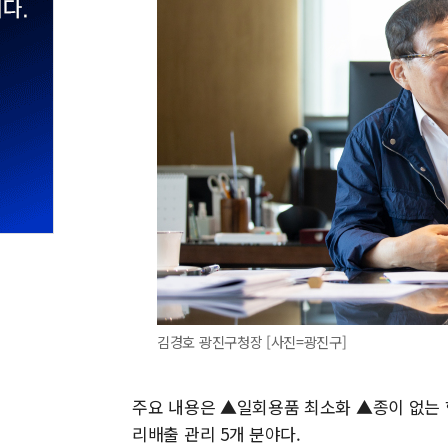
김경호 광진구청장 [사진=광진구]
주요 내용은 ▲일회용품 최소화 ▲종이 없는 
리배출 관리 5개 분야다.