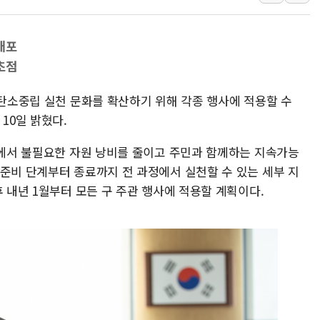
뉴욕증시 개장 전 특징주...아틀라시안·클
보훈부, 미 DPAA와 MOU… "6·25 미군 실
배포
트럼프 "금리 내려야"…파월 때와 달리 워시엔
초점
특정 정치인 측근 포항시 정책특보 내정설...포
李 "해남 태양광, 대한민국 다음 100년 밑거
 탄소중립 실천 문화를 확산하기 위해 각종 행사에 적용할 수
李 대통령, '6시간 마라톤 부동산 2차 회의'
 10일 밝혔다.
트럼프, 中 겨냥 폴리실리콘 관세 15% 부과
행사에서 불필요한 자원 낭비를 줄이고 주민과 함께하는 지속가능
[사진] 빈살만과 에르도안의 만남
 준비 단계부터 종료까지 전 과정에서 실천할 수 있는 세부 지
이란와이어 "이란 최고지도자 위독…곧 사망
후 내년 1월부터 모든 구 주관 행사에 적용할 계획이다.
남동발전, 해남군에 국내 최대 규모 400MW 