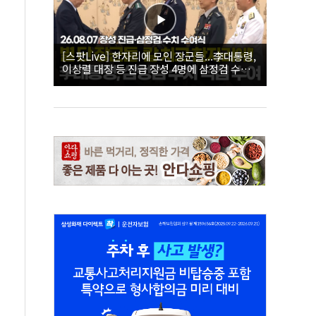
[스팟Live] 한자리에 모인 장군들...李대통령,
이상렬 대장 등 진급 장성 4명에 삼정검 수치
직접 수여｜26.08.07 장성 진급·삼정검 수치
수여식