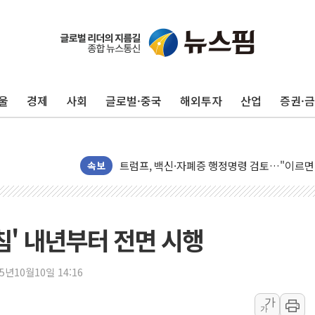
울
경제
사회
글로벌·중국
해외투자
산업
증권·
미 연준 매파 기세 꺾이나…고용 감소에 9월 
[종합] 이슬람 수니파 3국, '공동방위협정' 
트럼프, 백신·자폐증 행정명령 검토…"이르면
속보
美 항소법원, 백악관 무도회장 공사 중단 명
이란 핵심 원유 수출항 '하르그섬', 최근 1주일
美 고용 쇼크에 엔화 장중 급등…시장은 "또 
침' 내년부터 전면 시행
[AI MY 뉴스] 뉴욕 반도체주 프리뷰...美 고
뉴욕증시 프리뷰, 美 고용 쇼크에 금리 인상 
25년10월10일 14:16
[종합] 美 7월 고용 2만3000명 감소 '쇼크'
[사진] 이슬람 수니파 3개국, 공동방위협정 
가
가