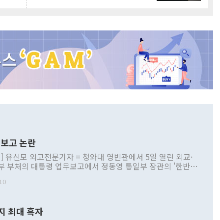
보고 논란
] 유신모 외교전문기자 = 청와대 영빈관에서 5일 열린 외교·
부 부처의 대통령 업무보고에서 정동영 통일부 장관의 '한반도
 구상'과 업무보고 발언이 논란을 빚고 있다. 이날 정 장관의
10
정부 내 조율을 거치지 않은 사안을 정책으로 추진하겠다고 공
는가 하면 사실 관계에 맞지 않은 설명도 있었다. 이재명 대통
로 신중을 기해 달라고 경고했고, 조현 외교부 장관은 '이상
지 최대 흑자
 근거한 비현실적 구상'이라는 비판을 내놨다. 그동안 정 장