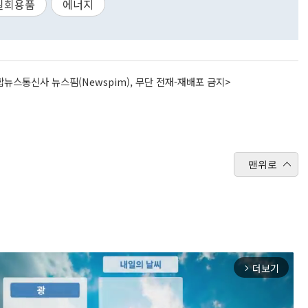
일회용품
에너지
뉴스통신사 뉴스핌(Newspim), 무단 전재-재배포 금지>
맨위로
더보기
arrow_forward_ios