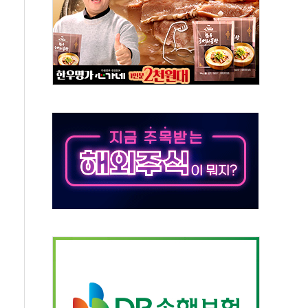
라우드플레어·태양광주↑ VS 트레이드데스크·웬디스↓
종자 7359명 끝까지 찾겠다"
 톤 낮춰
항시 '시끌'
름…수도권 집중 완화 전환점"
 주재… "전폭적 공급 확대·속도전 총력"
…美 태양광주 급등
해도 놀랍지 않아"
태양광 착공…여의도 1.6배 규모