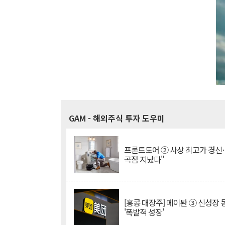
GAM
- 해외주식 투자 도우미
프론트도어 ② 사상 최고가 경신
곡점 지났다"
[홍콩 대장주] 메이퇀 ③ 신성장
'폭발적 성장'