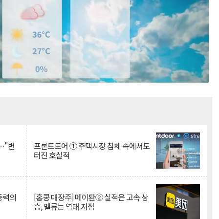
Mute
…"변
프론트도어 ① 주택시장 침체 속에서도
터진 호실적
 동력의
[홍콩 대장주] 메이퇀② 실적은 고속 상
승, 밸류는 역대 저점