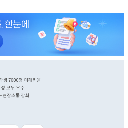
중학생 7000명 미래키움
정성 모두 우수
'…현장소통 강화