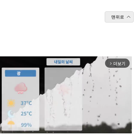
맨위로
더보기
arrow_forward_ios