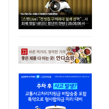
[스팟Live] "전셋집 구하려다 월세 선택"...사
회에 첫발 내디딘 청년의 한탄 | 26.08.06 서울
시 부동산 대토론회