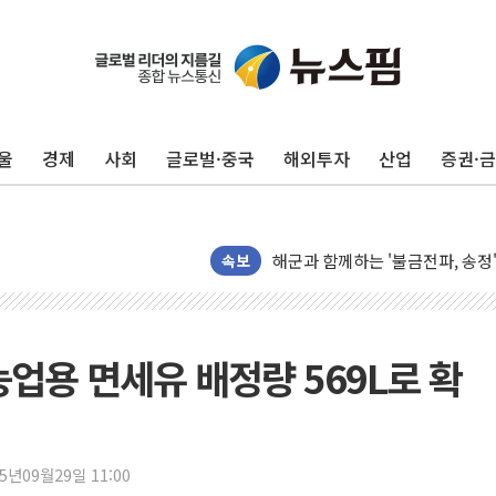
울
경제
사회
글로벌·중국
해외투자
산업
증권·
주한미군 "오산기지 누출, 백린 
구미 폐염산처리업체서 불 2시간3
해군과 함께하는 '불금전파, 송정'
속보
강원도 폭염특보 11일째…온열질환
[코인 시황] 비트코인, ETF 
[르포] 39도 폭염 속 잠실 개표소 
농업용 면세유 배정량 569L로 확
강원·전라권 폭염중대경보 확대…
빚투·레버리지 줄었지만, 반도체 
양주 가전제품 창고서 화재…차량 
25년09월29일 11:00
[2보] 북한, 원산서 동해상 단거