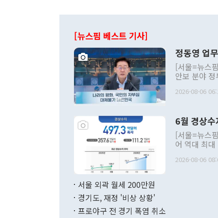
[뉴스핌 베스트 기사]
정동영 업무
[서울=뉴스핌
안보 분야 정
평화공존 발전
2026-08-06 06:
발언 중에는 
언한 것이 있
령은 공개적으
6월 경상수
주의적 희망에
관의 대북 정
[서울=뉴스핌
관 부처 장관
어 역대 최대
관의 무리한 
출 호조로 월
다. [정동영 통일부 장관이 지난달 23일 오후 서울 종로구 정부서울청사에
2026-08-06 08:
료=한국은행] 한국은행이 6일 발표한 '2026년 6월 국제수지(잠정)'에
서 취임 1주년 
면 지난 6월
부 장관 권한
1000만달러
서울 외곽 월세 200만원
발전 구상'을
이에 따라 올
적 갈등 해결
경기도, 재정 '비상 상황'
했다. 경상수
결과 혐오의 
9000만달러
프로야구 전 경기 폭염 취소
년간의 CVI