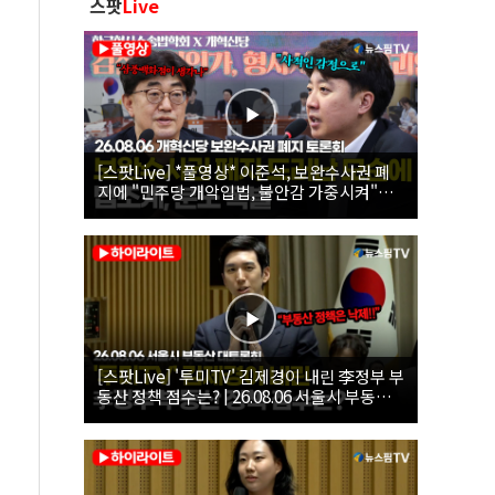
스팟
Live
[스팟Live] *풀영상* 이준석, 보완수사권 폐
지에 "민주당 개악입법, 불안감 가중시켜"｜
26.08.06 개혁신당 보완수사권 폐지 토론회
[스팟Live] '투미TV' 김제경이 내린 李정부 부
동산 정책 점수는? | 26.08.06 서울시 부동산
대토론회