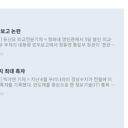
보고 논란
] 유신모 외교전문기자 = 청와대 영빈관에서 5일 열린 외교·
부 부처의 대통령 업무보고에서 정동영 통일부 장관의 '한반도
 구상'과 업무보고 발언이 논란을 빚고 있다. 이날 정 장관의
10
정부 내 조율을 거치지 않은 사안을 정책으로 추진하겠다고 공
는가 하면 사실 관계에 맞지 않은 설명도 있었다. 이재명 대통
로 신중을 기해 달라고 경고했고, 조현 외교부 장관은 '이상
지 최대 흑자
 근거한 비현실적 구상'이라는 비판을 내놨다. 그동안 정 장
책 관련 발언이 물의를 빚은 적은 여러 번 있지만 대통령과 유
] 박가연 기자 = 지난 6월 우리나라의 경상수지가 전월에 이
이 공개적으로 부정적 입장을 표명한 것은 이례적이다. 정 장
 흑자를 기록했다. 반도체를 중심으로 한 정보기술(IT) 품목 수
대북 접근법과 월권을 제어해야 한다는 목소리도 높아지고 있
간 상품수출이 처음으로 1000억달러를 넘어선 영향이다. [자
00
 따르
기자간담회를 하고 있다. [사진=통일부] 2026.07.23 ◆통일
 경상수지는 497억3000만달러 흑자로 집계됐다. 전월(386억
 넘어선 주장 정 장관은 이날 업무보고에서 '한반도 평화공존
)에 이어 두 달 연속 월간 기준 역대 최대 기록을 갈아치웠다.
 설명하면서 이재명 정부 2년차 핵심 과제로 상호 존중·평화
해 상반기 누적 경상수지 흑자는 1910억1000만달러를 기록
·핵 없는 한반도 등 3대 기본 방향을 제시했다. 정 장관은 "대
지 흑자를 견인한 것은 상품수지다. 6월 상품수지는 478억
언어는 멈춰야 한다"면서 주적 용어 대체를 주장했다. 지난 25
 흑자를 기록하며 전월에 이어 역대 최대를 다시 썼다. 국제수
D(완전하고 검증가능하며 되돌릴 수 없는 비핵화) 구도는 이미