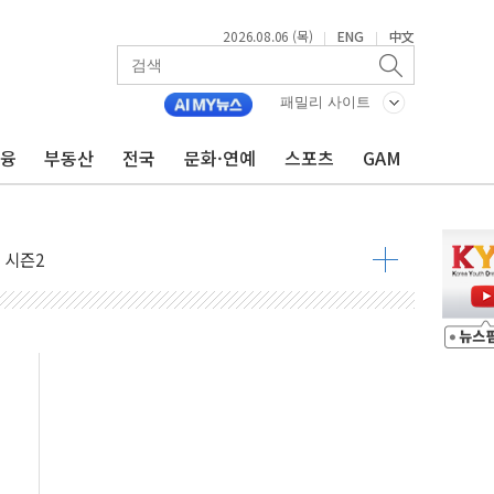
2026.08.06 (목)
ENG
中文
|
|
패밀리 사이트
금융
부동산
전국
문화·연예
스포츠
GAM
아닌 무해한 표면 부식 물질"
0여분만에 진화...외국인 노동자 숨져
 시즌2
·가축 피해 최소화 '총력 대응'
자금 유입에도 박스권…美 암호화폐 법안 처리 여부도 변수
시위 '62일째'..."대부분 여기서 상주"
온열질환자 2665명·사망 23명
두 종목에 코스피 '휘청'
3대·건물 1동 전소
리 탄도미사일 발사