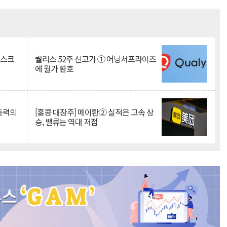
Mute
리스크
퀄리스 52주 신고가 ① 어닝서프라이즈
에 월가 환호
 동력의
[홍콩 대장주] 메이퇀② 실적은 고속 상
승, 밸류는 역대 저점