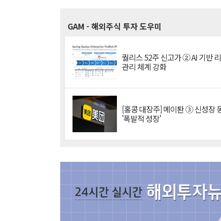
GAM
- 해외주식 투자 도우미
퀄리스 52주 신고가 ② AI 기반 
관리 체계 강화
[홍콩 대장주] 메이퇀 ③ 신성장
'폭발적 성장'