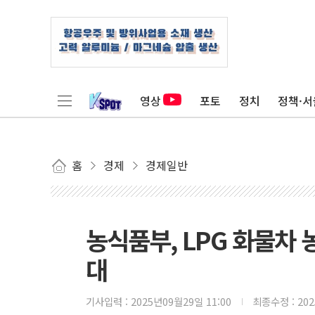
영상
포토
정치
정책·서
홈
경제
경제일반
농식품부, LPG 화물차 
대
기사입력 :
2025년09월29일 11:00
최종수정 :
20