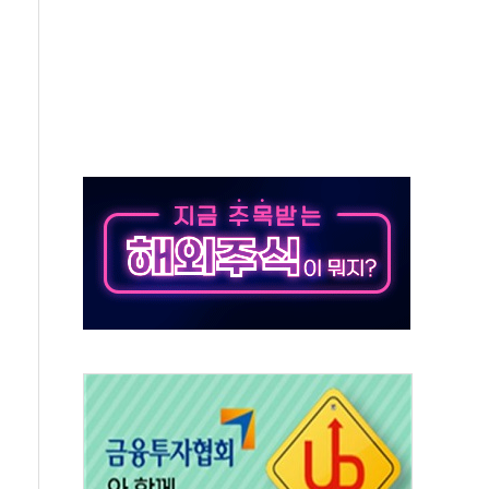
10년 이상…리뉴얼이 경쟁력 가른다
유병호 구속적부심 기각
사개혁위에 보완수사권 폐지 우려 전달
수무책… 패트리엇 미사일 지원, 작년의 3분의 1
 불구속 송치
차 조사…'당정대 회의' 한동훈·방기선 수사도 속도
 절정…서울 한낮 39도
…30여분 만에 진화
연으로 형사사법 틀 바꿔…국민 불안감 가중"
억원…전년 比 21.2%↑