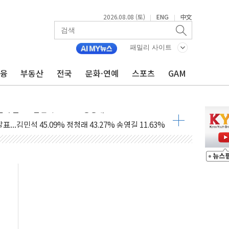
2026.08.08 (토)
ENG
中文
|
|
산사태 주의보'...경북도, 호우 피해·통제구간 없어
%p' 차 재역전 성공...金 45.42% vs 鄭 44.56%
패밀리 사이트
·정청래·김민석 당대표 후보
금융
부동산
전국
문화·연예
스포츠
GAM
 정청래에 승리...47.75% vs 42.08%
과 발표...김민석 47.75% 정청래 42.08%
표...김민석 45.09% 정청래 43.27% 송영길 11.63%
표...김민석 52.64% 정청래 39.89% 송영길 7.47%
0~8.14)
…공습 한계·탄약 부족 현실화
50㎜ 폭우…강원 동해안 강한 비 이어져
 환경미화원 수거차에 치여 사망
동…60대 남성 2명 숨져
보는 일 없게"…'결혼 페널티' 22개 과제 손본다