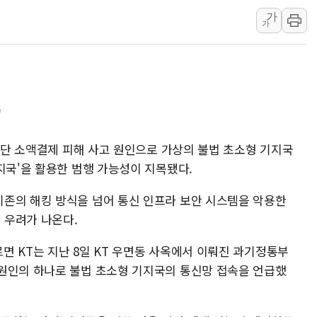
가
여수 오동도 인근 해상서 모
가
추미애, '위안부' 피해자 기림
인천 선재도 갯벌서 해루질 중
인천서 말다툼 중 어머니 흉기
'화합' 꺼낸 김민석에 '뻔뻔
"
李대통령, ISA 개편 재검토 
 무단 소액결제 피해 사고 원인으로 가상의 불법 초소형 기지국
'유령 기지국'을 활용한 범행 가능성이 지목됐다.
존의 해킹 방식을 넘어 통신 인프라 보안 시스템을 악용한
 우려가 나온다.
면 KT는 지난 8일 KT 우면동 사옥에서 이뤄진 과기정통부
원인의 하나로 불법 초소형 기지국의 통신망 접속을 언급했