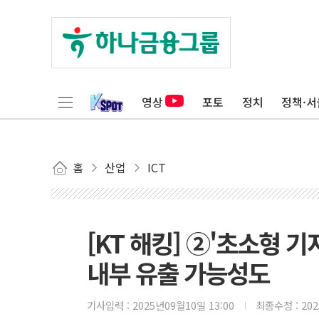
영상
포토
정치
정책·서
홈
산업
ICT
[KT 해킹] ②'초소형 
내부 유출 가능성도
기사입력 :
2025년09월10일 13:00
최종수정 :
20