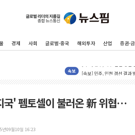
울진·영덕 '호우특보'-포항 '
[종합] 김민석, 정청래에 '0.86
인천 합동연설회 나선 송영길
울
경제
사회
글로벌·중국
해외투자
산업
증권·
김민석, 2주차 제주·인천 경선서
인사하는 김민석 당대표 후보
[속보] 민주, 제주·인천 경선 결
[속보] 민주, 인천 경선 결과 발
속보
[속보] 민주, 제주 경선 결과 발
이번주 국내 주요 금융일정(8.1
美, 이란전 출구전략 만지작
기지국' 펨토셀이 불러온 新 위협…
강릉·동해·삼척 시간당 최대 
폐기물 수거하다 참변…60대
서울 중랑구 주택가서 흉기 난
25년09월10일 16:23
李대통령 "결혼 때문에 손해 