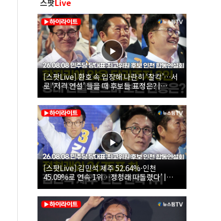
스팟
Live
[스팟Live] 환호 속 입장해 나란히 ‘찰칵’…서
로 ‘저격 연설’ 들을 때 후보들 표정은? |
26.08.08 더불어민주당 당대표·최고위원 후
보 인천 합동연설회
[스팟Live] 김민석 제주 52.64%·인천
45.09%로 연속 1위…정청래 따돌렸다’ |
26.08.08 더불어민주당 당대표·최고위원 후
보 인천 합동연설회