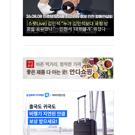
[스팟Live] 김민석 “누가 김민석보다 국정 방
향을 공유했나”…인천서 ‘대체불가’ 외쳤다 |
26.08.08 더불어민주당 당대표·최고위원 후
보 인천 합동연설회