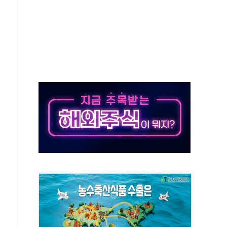
터보트 전복…1명 사망·1명 실종
의 날 참석..."국제적 시민 연대로 목소리 내야"
 실종 60대 나흘만에 숨진 채 발견
 살해 10대 아들 체포
' 받아친 정청래…제주 연설서 신경전 고조
지시…與 "적극 환영"·野 "졸속 국정"