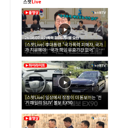
스팟
Live
[스팟Live] 李대통령 "국가폭력 피해자, 국가
가 치유해야…국가 책임 유효기간 없어"｜
26.08.07 국가폭력 피해자 위로 오찬
[스팟Live] 일상에서 장점이 더 돋보이는 '전
기 패밀리 SUV' 볼보 EX90