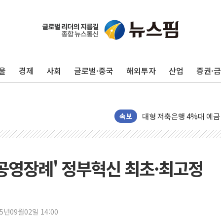
野 의원 42명, '사관학교
IPARK현대산업개발, 노
준공업지역 용적률 400
울
경제
사회
글로벌·중국
해외투자
산업
증권·
현대해상, 유튜브 양육 콘
[컨콜] 롯데케미칼, "LP
대형 저축은행 4%대 예금
서울 노원 40.2도…8년 만
속보
한전, 한전기술지주 출범
SK하이닉스, 용인·청주에
[중국증시 마감] CPO∙PC
·공영장례' 정부혁신 최초·최고정
[ETF 시황] 2차전지 E
[컨콜] 롯데케미칼 "대산
SK증권, 비대면 고객 대상
25년09월02일 14:00
통합위, 'AI 포용사회'·