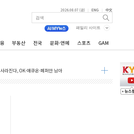
2026.08.07 (금)
ENG
中文
|
|
 통합' 규탄 결의안 발의…이준석·한동훈 동참
원구 어르신에 삼계탕 배식 봉사
패밀리 사이트
% 적용하니…재건축보다 재개발 사업성 개선↑
금융
부동산
전국
문화·연예
스포츠
GAM
텐츠 '소셜아이어워드' 대상 수상
G 투입 비중 37%…하반기 확대 추진"
 사라진다, OK·애큐온·페퍼만 남아
에 서울서 40도 넘어
…에너지 유니콘기업 본격 육성
 54조 투자…D램·낸드 동시 증설
B∙CRO가 이끈 '기술주 상승장'
TF 급등, SK하이닉스 레버리지는 급락
·여수 사업재편 완료시 재무구조 개선 기대"
 '수수료 평생 우대' 이벤트 진행
'청년 자산격차 해소' 특위 출범…"소외되는 계층 없도록"