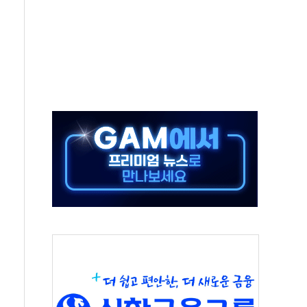
532억…신제품 효과에 실적 호조
속 하락…외국인 매도에 6258.77
10명 등 1100명 참석...인사·처우 관심
기 기초화학 가격 강세 완화"
산으로 확산...헬기 3대 투입 진화 중
신 쇼케이스