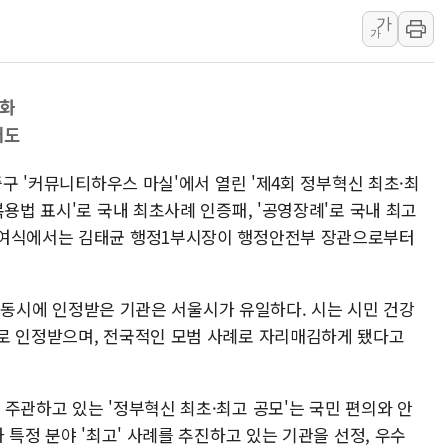
가
코웨이, 2분기 영업익 2
가
[마감시황] 코스피, 7주 연
중수청 임용설명회에 검사 1
편화
[컨콜] 롯데케미칼, "하반
애도
안동 송천동 양봉장 화재 야
컴투스, 제우스: 오만의 
중구 '커뮤니티하우스 마실'에서 열린 '제4회 정부혁신 최초·최
복용법 표시'로 국내 최초사례 인증패, '공영장례'로 국내 최고
수여식에서는 김태균 행정1부시장이 행정안전부 장관으로부터
례를 동시에 인정받은 기관은 서울시가 유일하다. 시는 시민 건강
로 인정받으며, 전국적인 모범 사례로 자리매김하게 됐다고
주관하고 있는 '정부혁신 최초·최고 공모'는 국민 편의와 안
 특정 분야 '최고' 사례를 추진하고 있는 기관을 선정, 우수