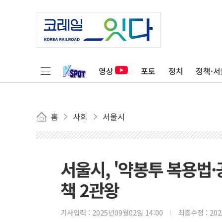
영상
포토
정치
정책·서
홈
사회
서울시
서울시, '약봉투 복용법
책 2관왕
기사입력 :
2025년09월02일 14:00
최종수정 :
20