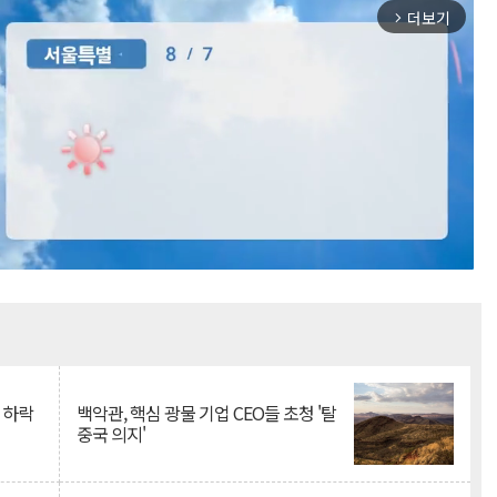
더보기
arrow_forward_ios
Mute
 하락
백악관, 핵심 광물 기업 CEO들 초청 '탈
중국 의지'