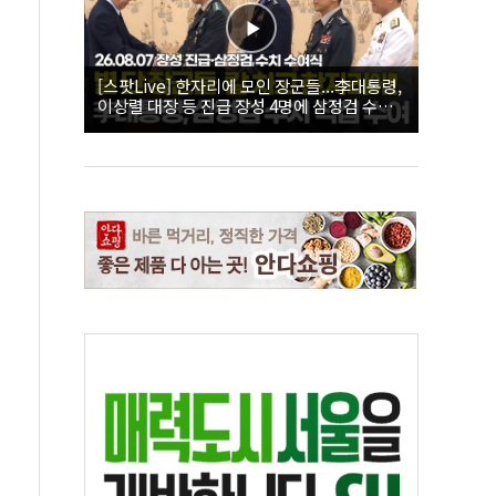
[스팟Live] 한자리에 모인 장군들...李대통령,
이상렬 대장 등 진급 장성 4명에 삼정검 수치
직접 수여｜26.08.07 장성 진급·삼정검 수치
수여식