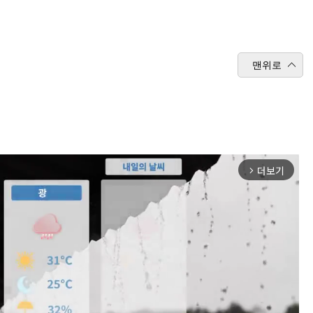
맨위로
더보기
arrow_forward_ios