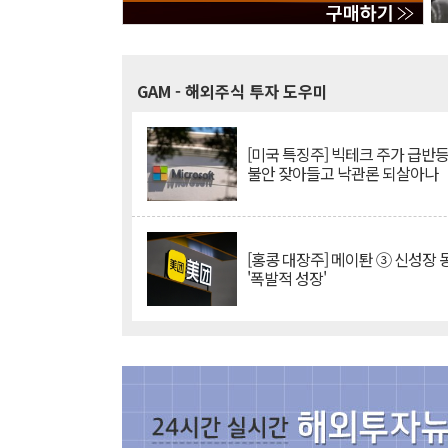
GAM
- 해외주식 투자 도우미
[미국 특징주] 빅테크 주가 급반등..
불안 잦아들고 낙관론 되살아나
[홍콩 대장주] 메이퇀 ③ 신성장
'폭발적 성장'