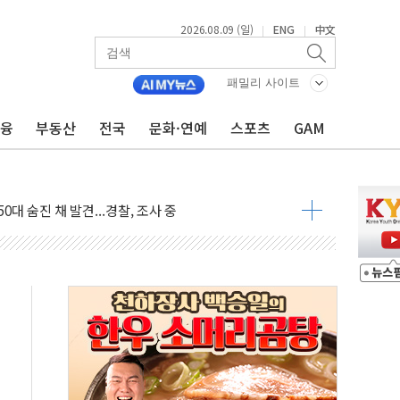
2026.08.09 (일)
ENG
中文
|
|
패밀리 사이트
금융
부동산
전국
문화·연예
스포츠
GAM
고 발생…작업자 1명 숨져
철강 AI융합실증센터' 들어선다
대 숨진 채 발견...경찰, 조사 중
.48%p 차 선두 유지...金 46.01% vs 鄭 44.53%
기 당선...합산득표율 68.63%
해 10대 구속…범행 후 반려견도 죽여
 정청래에 승리…金 48.54% vs 鄭 44.40%
경선 결과...김민석 48.54% 정청래 44.40%
발표...김민석 47.37% 정청래 45.71% 송영길 6.92%
발표...정청래 47.82% 김민석 46.35% 송영길 5.83%
발표...김민석 50.30% 정청래 41.94% 송영길 7.76%