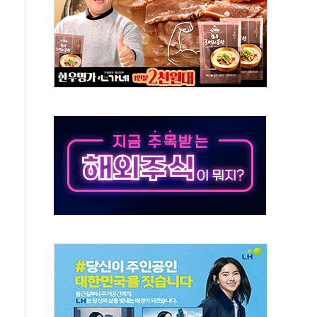
객 400명 맞이…"마음 잇는 시간 되길"
 지급 확정되나…재상고 앞두고 막판 셈법
'행복상자' 전달
극기 거꾸로' 논란…이틀만에 철거
 예술·체육요원 최대 33% 감축
 역대 최대폭 감소한 9.4%↓…유통업계 양극화 심화
 특사'로 콜롬비아 대통령 취임식 참석
시간당 30mm 강한 비...호우 피해 없어
방…野 "청년 우롱 기괴" vs 與 "송구한 해프닝"