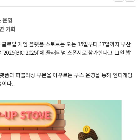
정재헌 CEO, SKT 장기고
최태원, 노소영에 9440억
스 운영
하나금융, 명동 소상공인에 
연 기회
인천시 광복절 현수막 '태
 글로벌 게임 플랫폼 스토브는 오는 15일부터 17일까지 부산
병무청, 보충역 전면 손질…
25(BIC 2025)'에 플래티넘 스폰서로 참가한다고 11일 밝
홈플러스發 대형마트 판매,
윤준병·이해민 의원, '정부
'호우·산사태 주의보' 울진 
 플랫폼과 퍼블리싱 부문을 아우르는 부스 운영을 통해 인디게임
정이다.
여야, 황희 '버스 하우스' 공