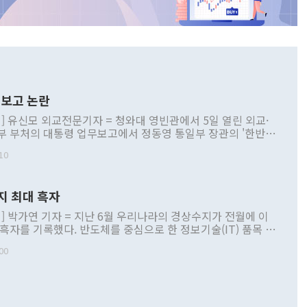
보고 논란
] 유신모 외교전문기자 = 청와대 영빈관에서 5일 열린 외교·
부 부처의 대통령 업무보고에서 정동영 통일부 장관의 '한반도
 구상'과 업무보고 발언이 논란을 빚고 있다. 이날 정 장관의
10
정부 내 조율을 거치지 않은 사안을 정책으로 추진하겠다고 공
는가 하면 사실 관계에 맞지 않은 설명도 있었다. 이재명 대통
로 신중을 기해 달라고 경고했고, 조현 외교부 장관은 '이상
지 최대 흑자
 근거한 비현실적 구상'이라는 비판을 내놨다. 그동안 정 장
책 관련 발언이 물의를 빚은 적은 여러 번 있지만 대통령과 유
] 박가연 기자 = 지난 6월 우리나라의 경상수지가 전월에 이
이 공개적으로 부정적 입장을 표명한 것은 이례적이다. 정 장
 흑자를 기록했다. 반도체를 중심으로 한 정보기술(IT) 품목 수
대북 접근법과 월권을 제어해야 한다는 목소리도 높아지고 있
간 상품수출이 처음으로 1000억달러를 넘어선 영향이다. [자
00
 따르
기자간담회를 하고 있다. [사진=통일부] 2026.07.23 ◆통일
 경상수지는 497억3000만달러 흑자로 집계됐다. 전월(386억
 넘어선 주장 정 장관은 이날 업무보고에서 '한반도 평화공존
)에 이어 두 달 연속 월간 기준 역대 최대 기록을 갈아치웠다.
 설명하면서 이재명 정부 2년차 핵심 과제로 상호 존중·평화
해 상반기 누적 경상수지 흑자는 1910억1000만달러를 기록
·핵 없는 한반도 등 3대 기본 방향을 제시했다. 정 장관은 "대