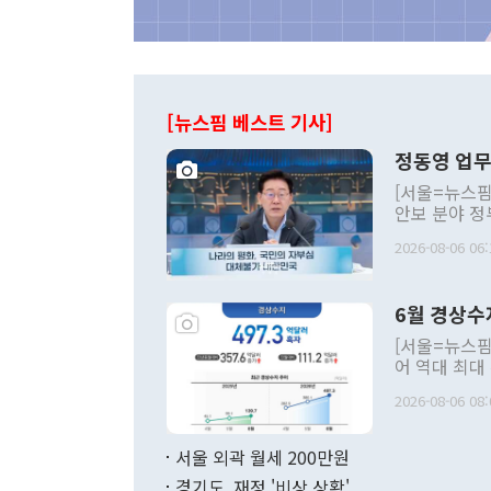
[뉴스핌 베스트 기사]
정동영 업무
[서울=뉴스핌
안보 분야 정
평화공존 발전
2026-08-06 06:
발언 중에는 
언한 것이 있
령은 공개적으
6월 경상수
주의적 희망에
관의 대북 정
[서울=뉴스핌
관 부처 장관
어 역대 최대
관의 무리한 
출 호조로 월
다. [정동영 통일부 장관이 지난달 23일 오후 서울 종로구 정부서울청사에
2026-08-06 08:
료=한국은행] 한국은행이 6일 발표한 '2026년 6월 국제수지(잠정)'에
서 취임 1주년 
면 지난 6월
부 장관 권한
1000만달러
서울 외곽 월세 200만원
발전 구상'을
이에 따라 올
적 갈등 해결
경기도, 재정 '비상 상황'