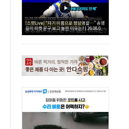
[스팟Live] “자기 이름으로 정당명을…” 송영
길이 피켓 문구 보고 놀란 이유는? | 26.08.09
더불어민주당 당대표·최고위원 후보 대구·경
북 합동연설회