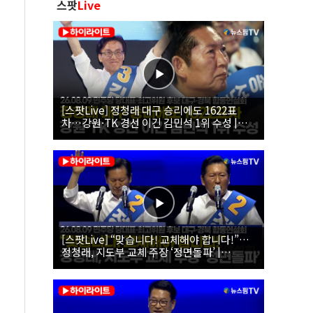
스팟
Live
[스팟Live] 정청래 대구 승리에도 1622표
차…강원·TK 경선 이긴 김민석 1위 수성 |
26.08.09 더불어민주당 당대표·최고위원 후
보 대구·경북 합동연설회
[스팟Live] “맞습니다! 교체해야 합니다!”…
정청래, 지도부 교체 주장 ‘정면돌파’ |
26.08.09 더불어민주당 당대표·최고위원 후
보 대구·경북 합동연설회