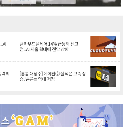
Mute
.AI
클라우드플레어 14% 급등해 신고
점...AI 지출 확대에 전망 상향
 동력의
[홍콩 대장주] 메이퇀② 실적은 고속 상
승, 밸류는 역대 저점