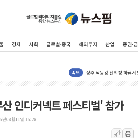
울
경제
사회
글로벌·중국
해외투자
산업
증권·
평택 진위면 공장서 질식사
포항 블루밸리 국가산단에 '
상주 낙동강 선착장 하류서 50
[종합] 김민석, 정청래에 누적 1
속보
민주당 경북도당위원장에 오중
인천서 말다툼 중 어머니 살
김민석, 강원·대구·경북 경선서
부산 인디커넥트 페스티벌' 참가
[속보] 민주, 강원·대구·경북 
[속보] 민주, 경북 경선 결과 
25년08월11일 15:28
[속보] 민주, 대구 경선 결과 
가
가
[속보] 민주, 강원 경선 결과 