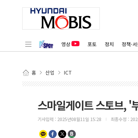
영상
포토
정치
정책·서
홈
산업
ICT
스마일게이트 스토브, '
기사입력 :
2025년08월11일 15:28
최종수정 :
20