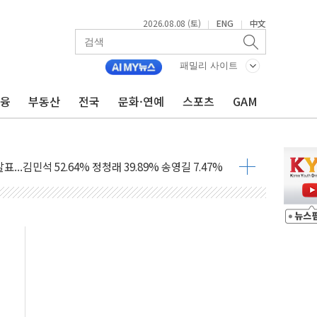
2026.08.08 (토)
ENG
中文
|
|
패밀리 사이트
금융
부동산
전국
문화·연예
스포츠
GAM
과 발표...김민석 47.75% 정청래 42.08%
표...김민석 45.09% 정청래 43.27% 송영길 11.63%
표...김민석 52.64% 정청래 39.89% 송영길 7.47%
0~8.14)
…공습 한계·탄약 부족 현실화
50㎜ 폭우…강원 동해안 강한 비 이어져
 환경미화원 수거차에 치여 사망
동…60대 남성 2명 숨져
보는 일 없게"…'결혼 페널티' 22개 과제 손본다
터보트 전복…1명 사망·1명 실종
의 날 참석..."국제적 시민 연대로 목소리 내야"