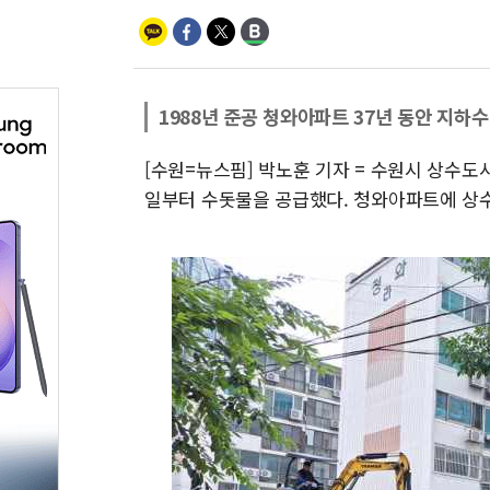
1988년 준공 청와아파트 37년 동안 지하수
[수원=뉴스핌] 박노훈 기자 = 수원시 상수
일부터 수돗물을 공급했다. 청와아파트에 상수