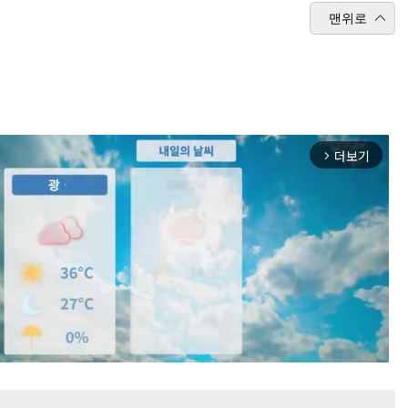
맨위로
더보기
arrow_forward_ios