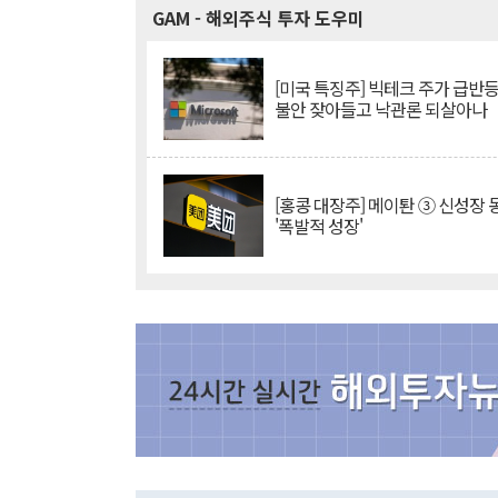
GAM
- 해외주식 투자 도우미
[미국 특징주] 빅테크 주가 급반등..
불안 잦아들고 낙관론 되살아나
[홍콩 대장주] 메이퇀 ③ 신성장
'폭발적 성장'