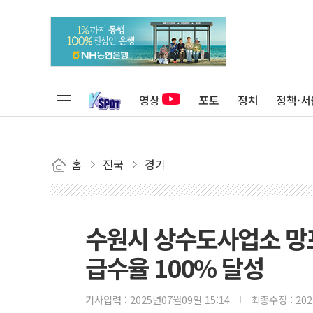
영상
포토
정치
정책·서
홈
전국
경기
수원시 상수도사업소 망포
급수율 100% 달성
기사입력 :
2025년07월09일 15:14
최종수정 :
20