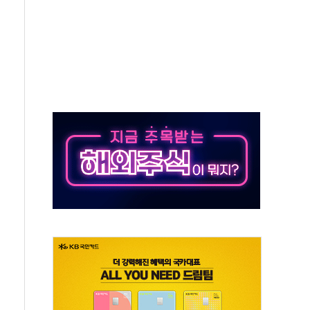
 실종 60대 나흘만에 숨진 채 발견
 살해 10대 아들 체포
' 받아친 정청래…제주 연설서 신경전 고조
지시…與 "적극 환영"·野 "졸속 국정"
10일까지 최대 3.5m 높은 물결
23명…정부, 비상대응기구 가동
 베이징도 부동산 규제 철폐
승으로 피서객 7명 고립…전원 구조
 멍' 운영…페르세우스 유성우 관측