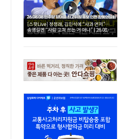
[스팟Live] 정청래, 김민석에 “사과 먼저”…
송영길엔 “사람 고쳐 쓰는 거 아냐” | 26.08.08
더불어민주당 당대표·최고위원 후보 인천 합
동연설회