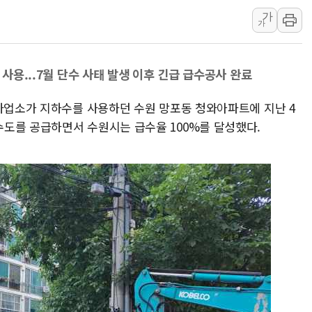
가
인천 선재도 갯벌서 해루질 중
가
인천서 말다툼 중 어머니 흉기
'화합' 꺼낸 김민석에 '뻔뻔
 사용...7월 단수 사태 발생 이후 긴급 급수공사 완료
李대통령, ISA 개편 재검토 
동해중부 전 해상 풍랑주의보…
도사업소가 지하수를 사용하던 수원 망포동 청와아파트에 지난 4
연일 폭염에 온열질환 사망 
도를 공급하면서 수원시는 급수율 100%를 달성했다.
中 전방위 아파트 부양, 수도
인제 용대리 계곡서 수위 상
동해시, 11~14일 '별똥별