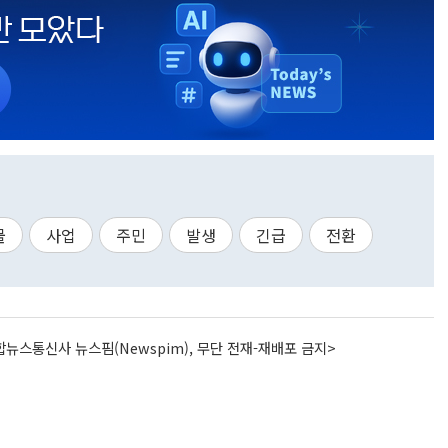
물
사업
주민
발생
긴급
전환
뉴스통신사 뉴스핌(Newspim), 무단 전재-재배포 금지>