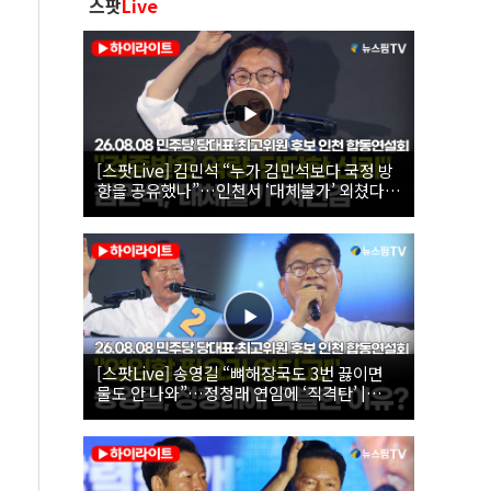
스팟
Live
[스팟Live] 김민석 “누가 김민석보다 국정 방
향을 공유했나”…인천서 ‘대체불가’ 외쳤다 |
26.08.08 더불어민주당 당대표·최고위원 후
보 인천 합동연설회
[스팟Live] 송영길 “뼈해장국도 3번 끓이면
물도 안 나와”…정청래 연임에 ‘직격탄’ |
26.08.08 더불어민주당 당대표·최고위원 후
보 인천 합동연설회