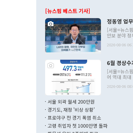
[뉴스핌 베스트 기사]
정동영 업무
[서울=뉴스핌
안보 분야 정
평화공존 발전
2026-08-06 06:
발언 중에는 
언한 것이 있
령은 공개적으
6월 경상수
주의적 희망에
관의 대북 정
[서울=뉴스핌
관 부처 장관
어 역대 최대
관의 무리한 
출 호조로 월
다. [정동영 통일부 장관이 지난달 23일 오후 서울 종로구 정부서울청사에
2026-08-06 08:
료=한국은행] 한국은행이 6일 발표한 '2026년 6월 국제수지(잠정)'에
서 취임 1주년 
면 지난 6월
부 장관 권한
1000만달러
서울 외곽 월세 200만원
발전 구상'을
이에 따라 올
적 갈등 해결
경기도, 재정 '비상 상황'
했다. 경상수
결과 혐오의 
9000만달러
프로야구 전 경기 폭염 취소
년간의 CVI
지 기준 상품
고령 취업자 첫 1000만명 돌파
무너졌다고도 
며 월간 기준
현실을 바꾸는