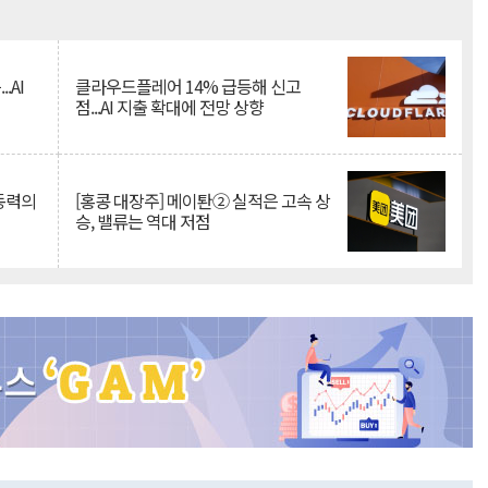
Mute
.AI
클라우드플레어 14% 급등해 신고
점...AI 지출 확대에 전망 상향
 동력의
[홍콩 대장주] 메이퇀② 실적은 고속 상
승, 밸류는 역대 저점