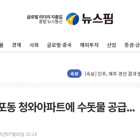
울
경제
사회
글로벌·중국
해외투자
산업
증권·
[속보] 민주, 제주·인천 경선 결
[속보] 민주, 인천 경선 결과 발
[속보] 민주, 제주 경선 결과 발
이번주 국내 주요 금융일정(8.1
속보
美, 이란전 출구전략 만지작
강릉·동해·삼척 시간당 최대 
폐기물 수거하다 참변…60대
동 청와아파트에 수돗물 공급...
서울 중랑구 주택가서 흉기 난
李대통령 "결혼 때문에 손해 
여수 오동도 인근 해상서 모
25년07월09일 15:14
추미애, '위안부' 피해자 기림