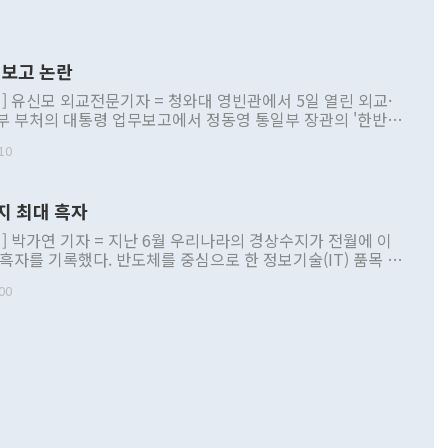
보고 논란
] 유신모 외교전문기자 = 청와대 영빈관에서 5일 열린 외교·
부 부처의 대통령 업무보고에서 정동영 통일부 장관의 '한반도
 구상'과 업무보고 발언이 논란을 빚고 있다. 이날 정 장관의
10
정부 내 조율을 거치지 않은 사안을 정책으로 추진하겠다고 공
는가 하면 사실 관계에 맞지 않은 설명도 있었다. 이재명 대통
로 신중을 기해 달라고 경고했고, 조현 외교부 장관은 '이상
지 최대 흑자
 근거한 비현실적 구상'이라는 비판을 내놨다. 그동안 정 장
책 관련 발언이 물의를 빚은 적은 여러 번 있지만 대통령과 유
] 박가연 기자 = 지난 6월 우리나라의 경상수지가 전월에 이
이 공개적으로 부정적 입장을 표명한 것은 이례적이다. 정 장
 흑자를 기록했다. 반도체를 중심으로 한 정보기술(IT) 품목 수
대북 접근법과 월권을 제어해야 한다는 목소리도 높아지고 있
간 상품수출이 처음으로 1000억달러를 넘어선 영향이다. [자
00
 따르
기자간담회를 하고 있다. [사진=통일부] 2026.07.23 ◆통일
 경상수지는 497억3000만달러 흑자로 집계됐다. 전월(386억
 넘어선 주장 정 장관은 이날 업무보고에서 '한반도 평화공존
)에 이어 두 달 연속 월간 기준 역대 최대 기록을 갈아치웠다.
 설명하면서 이재명 정부 2년차 핵심 과제로 상호 존중·평화
해 상반기 누적 경상수지 흑자는 1910억1000만달러를 기록
·핵 없는 한반도 등 3대 기본 방향을 제시했다. 정 장관은 "대
지 흑자를 견인한 것은 상품수지다. 6월 상품수지는 478억
언어는 멈춰야 한다"면서 주적 용어 대체를 주장했다. 지난 25
 흑자를 기록하며 전월에 이어 역대 최대를 다시 썼다. 국제수
D(완전하고 검증가능하며 되돌릴 수 없는 비핵화) 구도는 이미
수출은 1123억7000만달러로 전년 동월 대비 84.5% 증가하
했다. 또 "현 시점에서 흘러간 선(先)비핵화만 되뇌는 것은
 처음으로 1000억달러를 넘어섰다. 상품수입은 644억8000만
 데 힘이 되지 않는다"고 주장했다. 정 장관은 또 "정전 체제