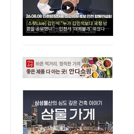
[스팟Live] 김민석 “누가 김민석보다 국정 방
향을 공유했나”…인천서 ‘대체불가’ 외쳤다 |
26.08.08 더불어민주당 당대표·최고위원 후
보 인천 합동연설회