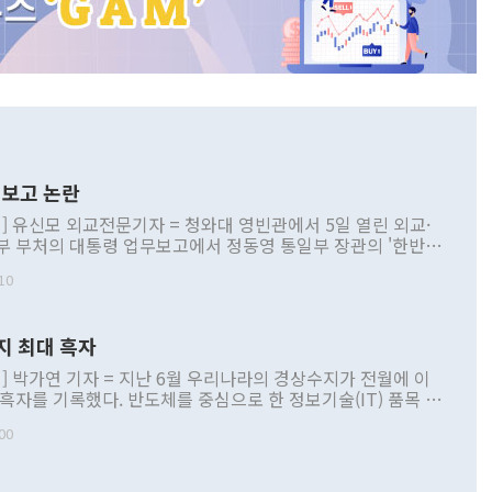
보고 논란
] 유신모 외교전문기자 = 청와대 영빈관에서 5일 열린 외교·
부 부처의 대통령 업무보고에서 정동영 통일부 장관의 '한반도
 구상'과 업무보고 발언이 논란을 빚고 있다. 이날 정 장관의
10
정부 내 조율을 거치지 않은 사안을 정책으로 추진하겠다고 공
는가 하면 사실 관계에 맞지 않은 설명도 있었다. 이재명 대통
로 신중을 기해 달라고 경고했고, 조현 외교부 장관은 '이상
지 최대 흑자
 근거한 비현실적 구상'이라는 비판을 내놨다. 그동안 정 장
책 관련 발언이 물의를 빚은 적은 여러 번 있지만 대통령과 유
] 박가연 기자 = 지난 6월 우리나라의 경상수지가 전월에 이
이 공개적으로 부정적 입장을 표명한 것은 이례적이다. 정 장
 흑자를 기록했다. 반도체를 중심으로 한 정보기술(IT) 품목 수
대북 접근법과 월권을 제어해야 한다는 목소리도 높아지고 있
간 상품수출이 처음으로 1000억달러를 넘어선 영향이다. [자
00
 따르
기자간담회를 하고 있다. [사진=통일부] 2026.07.23 ◆통일
 경상수지는 497억3000만달러 흑자로 집계됐다. 전월(386억
 넘어선 주장 정 장관은 이날 업무보고에서 '한반도 평화공존
)에 이어 두 달 연속 월간 기준 역대 최대 기록을 갈아치웠다.