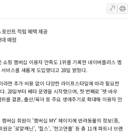
李대통령 "결혼 때문에 손해 
가
가
여수 오동도 인근 해상서 모
추미애, '위안부' 피해자 기림
% 포인트 적립 혜택 제공
인천 선재도 갯벌서 해루질 중
확대 예정
인천서 말다툼 중 어머니 흉기
'화합' 꺼낸 김민석에 '뻔뻔
李대통령, ISA 개편 재검토 
인 쇼핑 멤버십 이용자 만족도 1위를 기록한 네이버플러스 멤
 서비스를 새롭게 도입했다고 28일 밝혔다.
이라면 추가 비용 없이 다양한 라이프스타일에 따라 필요한
. 28일부터 베타 운영을 시작했으며, 첫 번째로 '펫 바우
범위를 결혼, 출산/육아 등 주요 생애주기로 확대해 이용자 만
멤버십 회원이 '멤버십 MY' 페이지에 반려동물의 정보(종,
은 '로얄캐닌', '힐스', '한고연몰' 등 총 11개 파트너 브랜