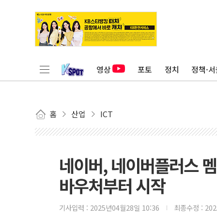
영상
포토
정치
정책·서
홈
산업
ICT
네이버, 네이버플러스 멤
바우처부터 시작
기사입력 :
2025년04월28일 10:36
최종수정 :
20