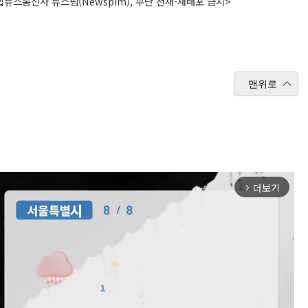
뉴스통신사 뉴스핌(Newspim), 무단 전재-재배포 금지>
맨위로
더보기
arrow_forward_ios