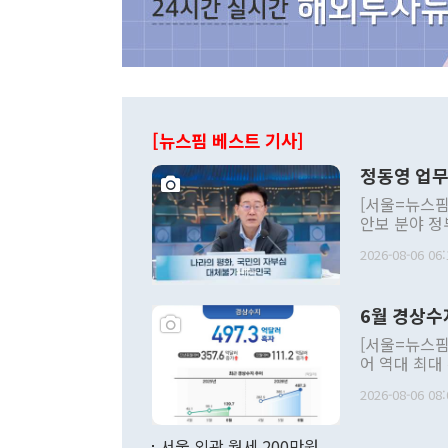
[뉴스핌 베스트 기사]
정동영 업무
[서울=뉴스핌
안보 분야 정
평화공존 발전
2026-08-06 06:
발언 중에는 
언한 것이 있
령은 공개적으
6월 경상수
주의적 희망에
관의 대북 정
[서울=뉴스핌
관 부처 장관
어 역대 최대
관의 무리한 
출 호조로 월
다. [정동영 통일부 장관이 지난달 23일 오후 서울 종로구 정부서울청사에
2026-08-06 08:
료=한국은행] 한국은행이 6일 발표한 '2026년 6월 국제수지(잠정)'에
서 취임 1주년 
면 지난 6월
부 장관 권한
1000만달러
서울 외곽 월세 200만원