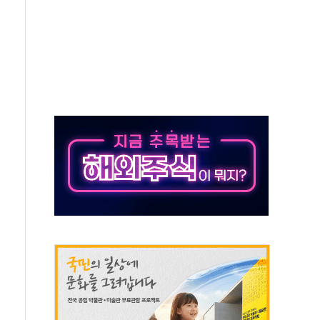
보는 일 없게"…'결혼 페널티' 22개 과제 손본다
터보트 전복…1명 사망·1명 실종
의 날 참석..."국제적 시민 연대로 목소리 내야"
 실종 60대 나흘만에 숨진 채 발견
 살해 10대 아들 체포
' 받아친 정청래…제주 연설서 신경전 고조
지시…與 "적극 환영"·野 "졸속 국정"