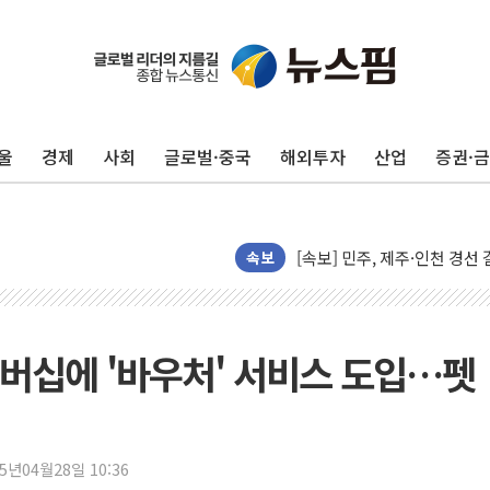
울진·영덕 '호우특보'-포항 '
[종합] 김민석, 정청래에 '0.86
인천 합동연설회 나선 송영길
울
경제
사회
글로벌·중국
해외투자
산업
증권·
김민석, 2주차 제주·인천 경선서
인사하는 김민석 당대표 후보
[속보] 민주, 제주·인천 경선 결
속보
[속보] 민주, 인천 경선 결과 발
[속보] 민주, 제주 경선 결과 발
이번주 국내 주요 금융일정(8.1
버십에 '바우처' 서비스 도입…펫
美, 이란전 출구전략 만지작
강릉·동해·삼척 시간당 최대 
폐기물 수거하다 참변…60대
25년04월28일 10:36
서울 중랑구 주택가서 흉기 난