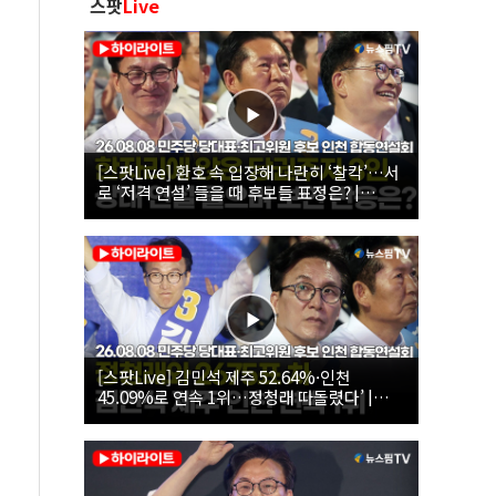
스팟
Live
[스팟Live] 환호 속 입장해 나란히 ‘찰칵’…서
로 ‘저격 연설’ 들을 때 후보들 표정은? |
26.08.08 더불어민주당 당대표·최고위원 후
보 인천 합동연설회
[스팟Live] 김민석 제주 52.64%·인천
45.09%로 연속 1위…정청래 따돌렸다’ |
26.08.08 더불어민주당 당대표·최고위원 후
보 인천 합동연설회