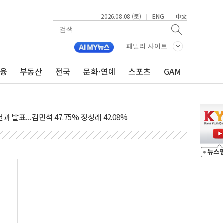
2026.08.08 (토)
ENG
中文
|
|
산사태 주의보'...경북도, 호우 피해·통제구간 없어
패밀리 사이트
%p' 차 재역전 성공...金 45.42% vs 鄭 44.56%
·정청래·김민석 당대표 후보
금융
부동산
전국
문화·연예
스포츠
GAM
 정청래에 승리...47.75% vs 42.08%
과 발표...김민석 47.75% 정청래 42.08%
표...김민석 45.09% 정청래 43.27% 송영길 11.63%
표...김민석 52.64% 정청래 39.89% 송영길 7.47%
0~8.14)
…공습 한계·탄약 부족 현실화
50㎜ 폭우…강원 동해안 강한 비 이어져
 환경미화원 수거차에 치여 사망
동…60대 남성 2명 숨져