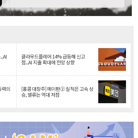
Mute
.AI
클라우드플레어 14% 급등해 신고
점...AI 지출 확대에 전망 상향
 동력의
[홍콩 대장주] 메이퇀② 실적은 고속 상
승, 밸류는 역대 저점