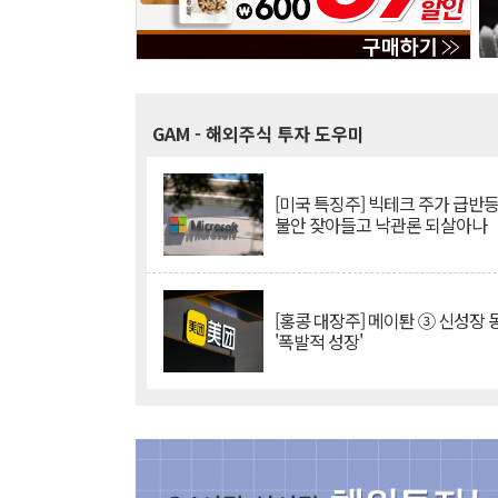
GAM
- 해외주식 투자 도우미
[미국 특징주] 빅테크 주가 급반등..
불안 잦아들고 낙관론 되살아나
[홍콩 대장주] 메이퇀 ③ 신성장
'폭발적 성장'