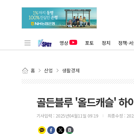
영상
포토
정치
정책·서
홈
산업
생활경제
골든블루 '올드캐슬' 하
기사입력 :
2025년04월11일 09:19
최종수정 :
20