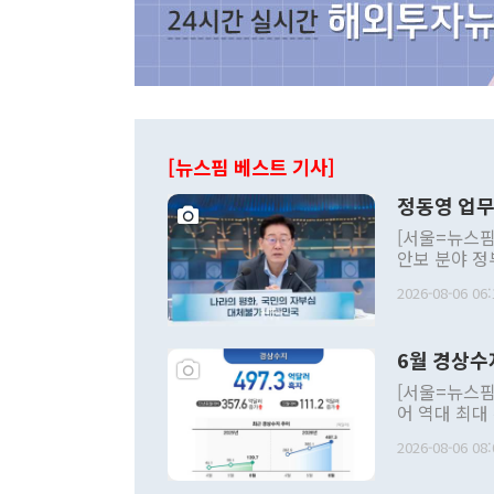
[뉴스핌 베스트 기사]
정동영 업무
[서울=뉴스핌
안보 분야 정
평화공존 발전
2026-08-06 06:
발언 중에는 
언한 것이 있
령은 공개적으
6월 경상수
주의적 희망에
관의 대북 정
[서울=뉴스핌
관 부처 장관
어 역대 최대
관의 무리한 
출 호조로 월
다. [정동영 통일부 장관이 지난달 23일 오후 서울 종로구 정부서울청사에
2026-08-06 08:
료=한국은행] 한국은행이 6일 발표한 '2026년 6월 국제수지(잠정)'에
서 취임 1주년 
면 지난 6월
부 장관 권한