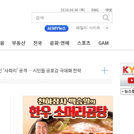
2026.08.06 (목)
ENG
中文
|
|
패밀리 사이트
 긴급회의 개최
금융
부동산
전국
문화·연예
스포츠
GAM
호르무즈 재개방 기대에 강세
조까지, 상승...호실적 보고 기업 상승세 뚜렷
인 '사파리' 공격… 시민들 공포감 극대화 전략
' 임시 주총 기대감에 홀로 상한가…마진 잔액은 사상 최고
버리지 위험수위…숨은 차입이 더 큰 변수"
대응 1단계 진압 중
야, 경쟁상대 中과 비교해야"
하는 '선봉'의 대민 봉사
미사일 1발 발사… 올해 10번째·42일 만 도발
 새 안보 위기… 반군·마약카르텔이 습득해 전투 활용
어선 구조