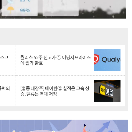
Mute
리스크
퀄리스 52주 신고가 ① 어닝서프라이즈
에 월가 환호
 동력의
[홍콩 대장주] 메이퇀② 실적은 고속 상
승, 밸류는 역대 저점