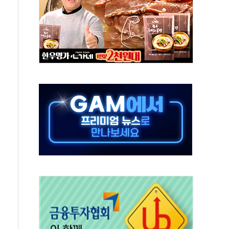
무해한 표면 부식 물질"
분만에 진화...외국인 노동자 숨져
즌2
축 피해 최소화 '총력 대응'
유입에도 박스권…美 암호화폐 법안 처리 여부도 변수
 '62일째'..."대부분 여기서 상주"
환자 2665명·사망 23명
목에 코스피 '휘청'