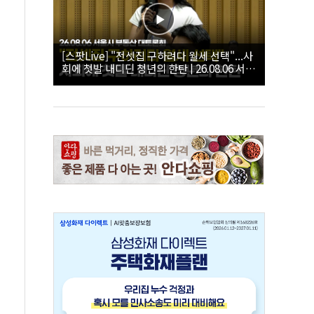
[스팟Live] "전셋집 구하려다 월세 선택"...사
회에 첫발 내디딘 청년의 한탄 | 26.08.06 서울
시 부동산 대토론회