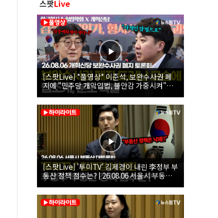
스팟
Live
[스팟Live] *풀영상* 이준석, 보완수사권 폐
지에 "민주당 개악입법, 불안감 가중시켜"｜
26.08.06 개혁신당 보완수사권 폐지 토론회
[스팟Live] '투미TV' 김제경이 내린 李정부 부
동산 정책 점수는? | 26.08.06 서울시 부동산
대토론회