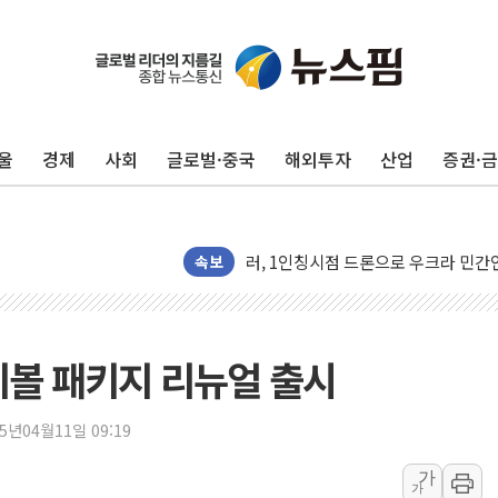
청와대, 北 단거리 탄도미사일 발사에
울
경제
사회
글로벌·중국
해외투자
산업
증권·
금값 7주 만에 최고…美 고용 둔화·
[인도증시] 중동 긴장 완화에 실적 호
러, 1인칭시점 드론으로 우크라 민간
[베트남 증시] 지수 하락 속 'DGC
속보
'월가의 황제' 다이먼 "금융시장 레
양주 섬유염색공장서 화재 1명 중상…
김정관 산업부 장관 "주 52시간 손봐
이볼 패키지 리뉴얼 출시
해군 1함대 창설 80주년…지역과 함께
[3보] 북, 원산서 동해로 단거리 탄도
25년04월11일 09:19
우크라 드론 전술, 중남미 콜롬비아에
가
가
동해해경, 독도 해상서 부유물 감긴 