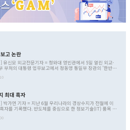
보고 논란
] 유신모 외교전문기자 = 청와대 영빈관에서 5일 열린 외교·
부 부처의 대통령 업무보고에서 정동영 통일부 장관의 '한반도
 구상'과 업무보고 발언이 논란을 빚고 있다. 이날 정 장관의
10
정부 내 조율을 거치지 않은 사안을 정책으로 추진하겠다고 공
는가 하면 사실 관계에 맞지 않은 설명도 있었다. 이재명 대통
로 신중을 기해 달라고 경고했고, 조현 외교부 장관은 '이상
지 최대 흑자
 근거한 비현실적 구상'이라는 비판을 내놨다. 그동안 정 장
책 관련 발언이 물의를 빚은 적은 여러 번 있지만 대통령과 유
] 박가연 기자 = 지난 6월 우리나라의 경상수지가 전월에 이
이 공개적으로 부정적 입장을 표명한 것은 이례적이다. 정 장
 흑자를 기록했다. 반도체를 중심으로 한 정보기술(IT) 품목 수
대북 접근법과 월권을 제어해야 한다는 목소리도 높아지고 있
간 상품수출이 처음으로 1000억달러를 넘어선 영향이다. [자
00
 따르
기자간담회를 하고 있다. [사진=통일부] 2026.07.23 ◆통일
 경상수지는 497억3000만달러 흑자로 집계됐다. 전월(386억
 넘어선 주장 정 장관은 이날 업무보고에서 '한반도 평화공존