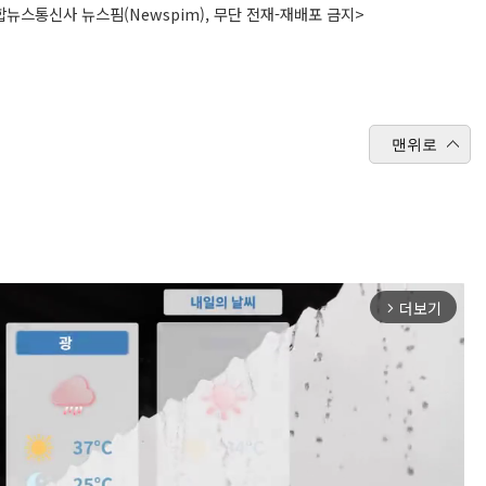
뉴스통신사 뉴스핌(Newspim), 무단 전재-재배포 금지>
맨위로
더보기
arrow_forward_ios