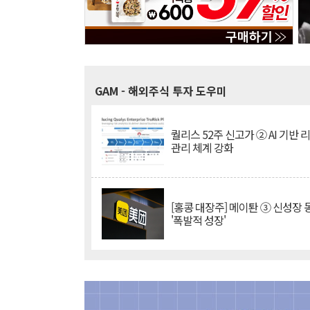
GAM
- 해외주식 투자 도우미
퀄리스 52주 신고가 ② AI 기반 
관리 체계 강화
[홍콩 대장주] 메이퇀 ③ 신성장
'폭발적 성장'