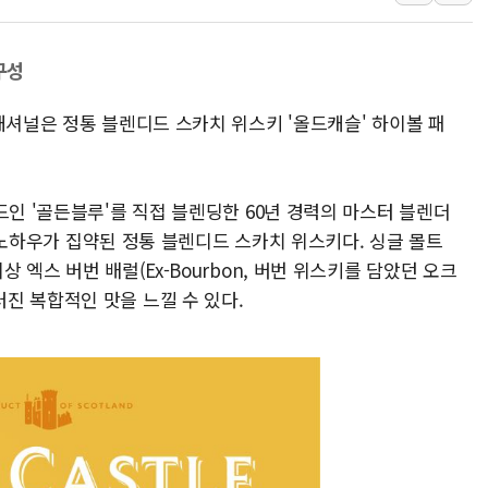
주한미군 "오산기지 누출, 백린 아닌 
구미 폐염산처리업체서 불 2시간30여
구성
해군과 함께하는 '불금전파, 송정' 시
내셔널은 정통 블렌디드 스카치 위스키 '올드캐슬' 하이볼 패
강원도 폭염특보 11일째…온열질환·가
[코인 시황] 비트코인, ETF 자금 
[르포] 39도 폭염 속 잠실 개표소 시위
드인 '골든블루'를 직접 블렌딩한 60년 경력의 마스터 블렌더
강원·전라권 폭염중대경보 확대…온열질
험과 노하우가 집약된 정통 블렌디드 스카치 위스키다. 싱글 몰트
빚투·레버리지 줄었지만, 반도체 두 종
 엑스 버번 배럴(Ex-Bourbon, 버번 위스키를 담았던 오크
진 복합적인 맛을 느낄 수 있다.