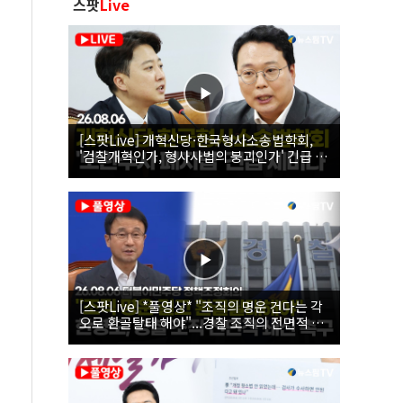
스팟
Live
[스팟Live] 개혁신당·한국형사소송법학회,
'검찰개혁인가, 형사사법의 붕괴인가' 긴급 세
미나｜26.08.06
[스팟Live] *풀영상* "조직의 명운 건다는 각
오로 환골탈태 해야"...경찰 조직의 전면적 쇄
신 촉구한 한병도 | 26.08.06 더불어민주당 정
책조정회의