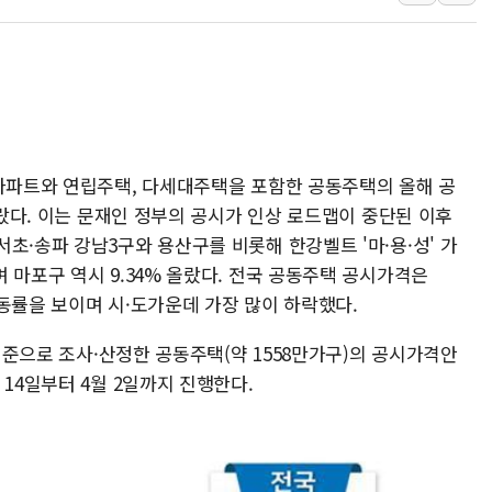
정점식, '부산 돌
[특징주] 美 반도체
정점식 "경찰, 민
오스템파마, '옥치
SUV 시대에도 세
롯데에너지머티, 2
 아파트와 연립주택, 다세대주택을 포함한 공동주택의 올해 공
플래티어, '엑스젠
올랐다. 이는 문재인 정부의 공시가 인상 로드맵이 중단된 이후
노타, '키미 K3'
초·송파 강남3구와 용산구를 비롯해 한강벨트 '마·용·성' 가
현대캐피탈, '제
 마포구 역시 9.34% 올랐다. 전국 공동주택 공시가격은
피아이이, 'K-H
 변동률을 보이며 시·도가운데 가장 많이 하락했다.
 기준으로 조사·산정한 공동주택(약 1558만가구)의 공시가격안
14일부터 4월 2일까지 진행한다.