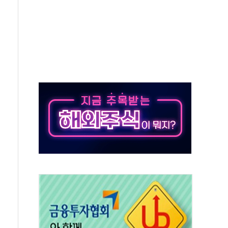
려차기' 부적절 발언 논란 사과…"재발 방지 모든 조치"
 약세에 S7 모두 '파란불'
중 아닌 권력 지팡이 자처…보완수사권 폐지해도 되나"
 잇몸 치약' 출시
단 저력…아반떼 계약 첫날 1만대 넘었다
분기 영업손실 169억원…전년 比 45.7% 축소
' 운영·신뢰·확장성 강화
 경량화 모델 공개
네시스 파이낸스 썸머 페스타' 진행…리스·렌트 할인
ERO 육성·지원사업' 최종 공동연구기관 선정