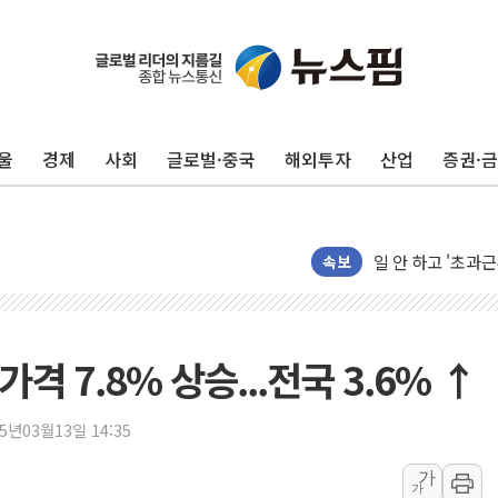
울
경제
사회
글로벌·중국
해외투자
산업
증권·
삼성전자, FMS 2
LX하우시스 "역대
일 안 하고 '초과근
속보
토마토시스템 조길
[특징주] 고려아연
한·체코 항공편 
 7.8% 상승...전국 3.6% ↑
SBI저축은행, 최고
美중간선거 '색깔론
25년03월13일 14:35
보훈부, 내년 워
가온전선, 싱가포
가
가