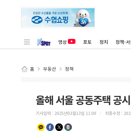
영상
포토
정치
정책·서
홈
부동산
정책
올해 서울 공동주택 공시가격
기사입력 :
2025년03월13일 11:00
최종수정 :
20