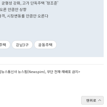
균형성 강화, 고가 단독주택 '정조준'
 오른 만큼만 상향
가격, 시장변동률 만큼만 오른다
주택
강남3구
공동주택
뉴스통신사 뉴스핌(Newspim), 무단 전재-재배포 금지>
맨위로