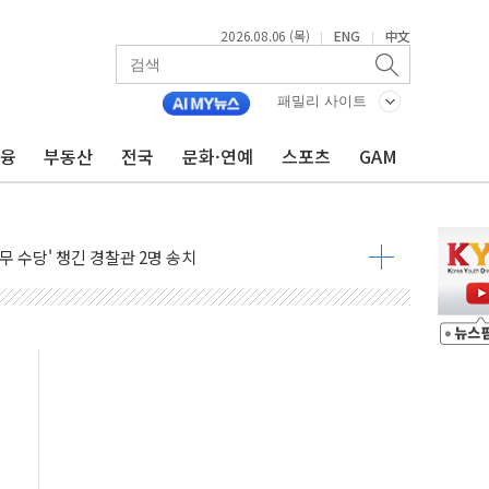
2026.08.06 (목)
ENG
中文
|
|
패밀리 사이트
금융
부동산
전국
문화·연예
스포츠
GAM
026서 차세대 AI 메모리 기술력 과시
급 폭염에 고단열 인테리어 관심 급증"
무 수당' 챙긴 경찰관 2명 송치
주·이강찬 대표, 자사주 매수
, 상반기 최대 실적에 13%대 급등
주10회로 확대…신규 항공사 진입길 열려
 연 7.7% '생활파킹통장' 출시
' 덧씌우는 트럼프...당내선 "안 먹힌다" 균열
싱턴서 첫 '국제보훈컨퍼런스'… 한미동맹 상징성 부각
르 도시철도 전력망 구축 계약