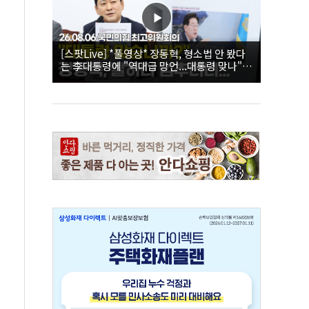
[스팟Live] *풀영상* 장동혁, 형소법 안 봤다
는 李대통령에 "역대급 망언...대통령 맞나"｜
26.08.06 국민의힘 최고위원회의