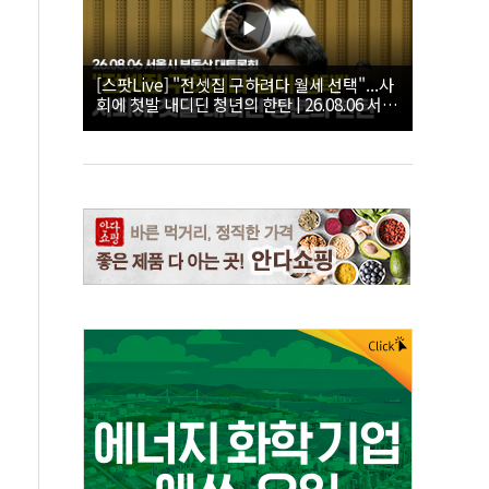
[스팟Live] "전셋집 구하려다 월세 선택"...사
회에 첫발 내디딘 청년의 한탄 | 26.08.06 서울
시 부동산 대토론회