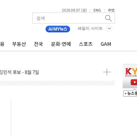
2026.08.07 (금)
ENG
中文
|
|
패밀리 사이트
금융
부동산
전국
문화·연예
스포츠
GAM
우 5거래일 랠리 '마침표'
의 막바지.."美와 직접 협상 없어"
민석 후보 - 8월 7일
차 회의…주택 공급 대책 막바지 조율할 듯
회견·주요 정당 - 8월 7일
 제한 추진…美 "통행 막을 권한 없어"
 상승… "2분기 기업 순이익 21% 증가" 전망
 나토 회원국 공격 검토… 거짓 깃발 작전"
재회…로봇·AI 데이터센터·모빌리티 구체화