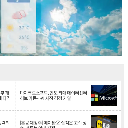
Mute
뇌부 개
마이크로소프트, 인도 최대 데이터센터
에 타격
허브 가동…AI 시장 경쟁 가열
 동력의
[홍콩 대장주] 메이퇀② 실적은 고속 상