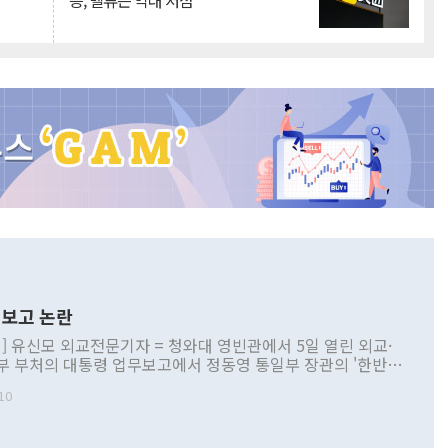
승, 밸류는 역대 저점
보고 논란
] 유신모 외교전문기자 = 청와대 영빈관에서 5일 열린 외교·
부 부처의 대통령 업무보고에서 정동영 통일부 장관의 '한반도
 구상'과 업무보고 발언이 논란을 빚고 있다. 이날 정 장관의
10
정부 내 조율을 거치지 않은 사안을 정책으로 추진하겠다고 공
는가 하면 사실 관계에 맞지 않은 설명도 있었다. 이재명 대통
로 신중을 기해 달라고 경고했고, 조현 외교부 장관은 '이상