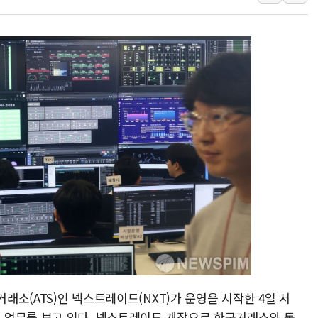
뉴욕증시 개장 전 특징주...모더나
김정관 장관 "영업이익 N% 성과급
뉴욕증시 프리뷰, 미 주가선물 AI주
청와대, 북한 단거리 탄도미사일 발사
금값 7주 만에 최고…美 고용 둔화·
[인도증시] 중동 긴장 완화에 실적 호
러, 1인칭시점 드론으로 우크라 민간
[베트남 증시] 지수 하락 속 'DGC
'월가의 황제' 다이먼 "금융시장 레
양주 섬유염색공장서 화재 1명 중상…
거래소(ATS)인 넥스트레이드(NXT)가 운영을 시작한 4일 서
 업무를 보고 있다. 넥스트레이드 개장으로 한국거래소와 동