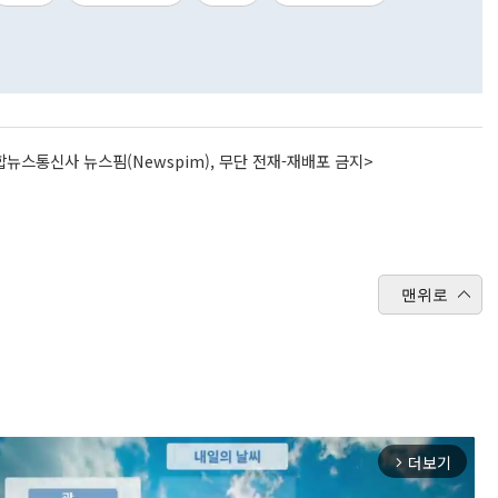
뉴스통신사 뉴스핌(Newspim), 무단 전재-재배포 금지>
맨위로
더보기
arrow_forward_ios