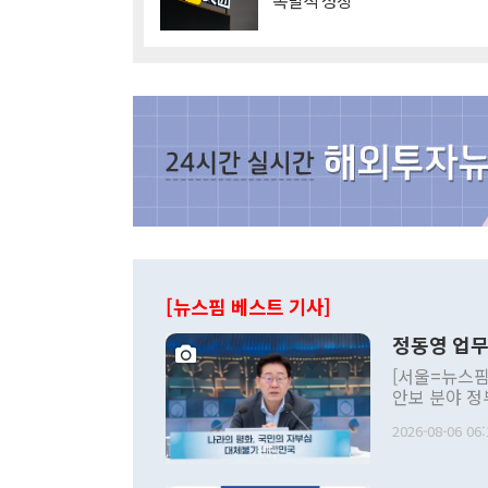
'폭발적 성장'
[뉴스핌 베스트 기사]
정동영 업무
[서울=뉴스핌
안보 분야 정
평화공존 발전
2026-08-06 06:
발언 중에는 
언한 것이 있
령은 공개적으