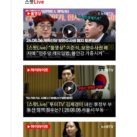
스팟
Live
[스팟Live] *풀영상* 이준석, 보완수사권 폐
지에 "민주당 개악입법, 불안감 가중시켜"｜
26.08.06 개혁신당 보완수사권 폐지 토론회
[스팟Live] '투미TV' 김제경이 내린 李정부 부
동산 정책 점수는? | 26.08.06 서울시 부동산
대토론회