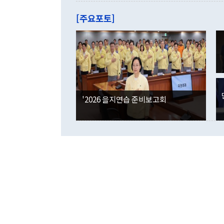
관은 업무보고
는 배당수입
주의에 근거한
줄면서 25억
[주요포토]
라며 "여러분
억1000만달
이 9월 러시
였던 올해 3
며 "정부 차
인의 해외투자
은 "그것은 
각각 증가했다
잘랐다. 정 
국인의 국내 
않았다는 점에
감소하며 전월
사합의 복원,
경신했다. 외
권이라는 지적
분기 말 만기
뒤 "여기 업
다. 내국인의
'2026 을지연습 준비보고회
부의 한 소식
다. eoyn2@
를 거쳐 결정
련 부처 장관
하고 대통령의
한 문제"라고 지적했다. 이재명 대통령이
외교 국방 등
2026.08.05 ◆시대착오적 접근, 대북 인식 오류 더욱 문제인 것은 정 장관
의 이같은 주
실과 다른 인
격히 변화하고
못하고 있다는
되뇌는 것은 
법을 호도하고