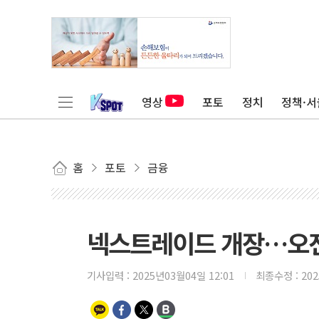
영상
포토
정치
정책·서
홈
포토
금융
넥스트레이드 개장…오전
기사입력 :
2025년03월04일 12:01
최종수정 :
20