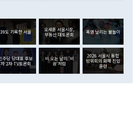
 사후 브리핑에서 정 장관이 언급한 '4자 회담'에 대해 "이상
이 늘어난 데다 전월 분기배당에 따른 기저효과로 배당지급이
 어떤 희망이라 하더라도 그건 아직 조율되지 않은 방법"이
6000만달러 흑자를 나타냈다. 금융계정 순자산은 6월 중 467
들께서 디스카운트해 주시면 좋겠다"고 선을 그었다. 정 장관
러 증가해 월간 기준 역대 최대 증가 폭을 기록했다. 종전 최대
아 블라디보스토크에서 열리는 '동방경제포럼(EEF)'을 언급하
월(369억9000만달러)을 넘어선 것이다. 직접투자에서는 내국
원에서 (참석을) 검토하고 있다"고 발언한 데 대해서도 조 장관
가 80억1000만달러, 외국인의 국내투자가 46억3000만달러
외교부의 몫"이라며 "아직 거기까지 진도가 나가지 않았다"고
오세훈 서울시장,
. 증권투자에서는 외국인의 국내 주식 매도세가 이어졌다. 외
39도 기록한 서울
폭염 날리는 물놀이
부동산 대토론회
장관이 이날 소개한 대북 구상과 설명은 정부 내 조율을 거치지
주식 투자는 차익실현 매도 등의 영향으로 316억1000만달러
서 문제가 있다. 특히 주적 표현 대체와 국호 사용, 9·19 군
(-310억5000만달러)에 이어 역대 최대 순매도 기록을 다시
 4자회담 추진 등은 통일부 장관이 결정할 사안이 아니어서 월
국인의 국내 채권투자는 세계국채지수(WGBI) 자금 유입에도
이 나오고 있다. 이 대통령은 정 장관의 업무보고를 듣고 난
도래 영향으로 증가 폭이 줄어든 52억9000만달러를 기록했
2026 서울시 통합
무보고에 발표했다고 승인난 건 아니다"라고 재차 확인했다. 정
민주당 당대표 후보
비 오는 날의 '비
 해외 증권투자는 주식을 중심으로 35억6000만달러 증가했
방위회의 화재 진압
자 2차 TV토론회
광'처럼
통은 "정 장관의 발언 내용은 대부분 국가안전보장회의(NSC)
newspim.com
훈련
된 사안이 아닌 정 장관의 개인적 생각에 가깝다"며 "안보 관
이 정부의 공식 정책이 아닌 사안을 추진하겠다고 업무보고를
 면전에서 '국군통수권자가 나서야 한다'고 주장한 것은 심각
 5일 청와대 영빈관에서 열린 통일
 외교 안보 부처 업무보고에서 발언하고 있다. [사진=청와대]
장이 현 시점에서 이미 참고가 될 수 없는 과거의 경험 또는 사
식에 기반하고 있다는 것이다. 정 장관이 주장하는 구상은 급
 있는 북한의 전략과 한반도 및 국제 정세를 전혀 반영하지
 비판이 제기되고 있다. 정 장관이 "흘러간 선(先)비핵화만
현실을 바꾸지 못한다"고 언급한 것은 지금까지의 대북 접근
 있다. 북핵 위기 발발 이후 지금까지 모든 핵 협상에서 한국