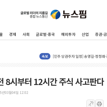
울
경제
사회
글로벌·중국
해외투자
산업
증권·
뉴욕증시, 유가·금리 부담에 하락…다
이란, 오만과 호르무즈 해협 재개방 합
[민주 당권주자 일정] 송영길·정청래·김
속보
李대통령, 오늘 부동산 정책 점검 2
[오늘의 정치일정] 8월 7일(금)
[오늘의 국회일정] 상임위·세미나·기자
 8시부터 12시간 주식 사고판다
이란, 美·이스라엘 선박 호르무즈 통항
유럽증시, 견조한 실적 소화하며 대부분
25년03월04일 12:02
리투아니아 국방 "러, 우크라 드론으로
가
구광모, 내주 실리콘밸리서 젠슨 황 
가