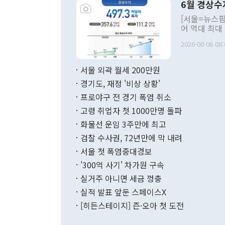
6월 경상수
주의적 희망에
관의 대북 정
[서울=뉴스핌
관 부처 장관
어 역대 최대
관의 무리한 
출 호조로 월
다. [정동영 통일부 장관이 지난달 23일 오후 서울 종로구 정부서울청사에
2026-08-06 08:
료=한국은행] 한국은행이 6일 발표한 '2026년 6월 국제수지(잠정)'에
서 취임 1주년 
면 지난 6월
부 장관 권한
1000만달러
서울 외곽 월세 200만원
발전 구상'을
이에 따라 올
적 갈등 해결
경기도, 재정 '비상 상황'
했다. 경상수
결과 혐오의 
9000만달러
프로야구 전 경기 폭염 취소
년간의 CVI
지 기준 상품
고령 취업자 첫 1000만명 돌파
무너졌다고도 
며 월간 기준
현실을 바꾸는
달러로 38.
화물선 운임 3주만에 최고
를 평화 체제
196.9% 급
검찰 수사권, 72년만에 막 내려
함께 4자 대
수출은 160
지만 이 대통
서울 첫 폭염중대경보
(18.6%) 
화공존 정책이
했다. 통관 기
'300억 사기' 차가원 구속
다"고 지적했
(16.4%)
투리가 잡혀 
실거주 아니면 세금 껑충
월(-10억9
쁜 상황이 초
증가와 유류할
실적 발표 앞둔 스페이스X
9·19 군사
기록했지만 
[히든스테이지] 즌·오아 첫 도전
"우리의 선의
로 전환됐다.
으로 약간의 의문
를 기록해 전