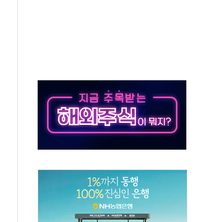
·아이온큐·도어대시↑ VS 샌디스크·피그마·앱러빈↓
 반대…상법·자본시장법 개정 논의"
 차익실현 속 혼조세...웨스턴디지털·샌디스크↓
에 긴급 안보 점검회의
호르무즈 재개방 기대에 강세
조까지, 상승...호실적 보고 기업 상승세 뚜렷
인 '사파리' 공격… 시민들 공포감 극대화 전략
' 임시 주총 기대감에 홀로 상한가…마진 잔액은 사상 최고
버리지 위험수위…숨은 차입이 더 큰 변수"
대응 1단계 진압 중