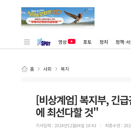
영상
포토
정치
정책·서
홈
사회
복지
[비상계엄] 복지부, 긴
에 최선다할 것"
기사입력 :
2024년12월04일 10:43
최종수정 :
20