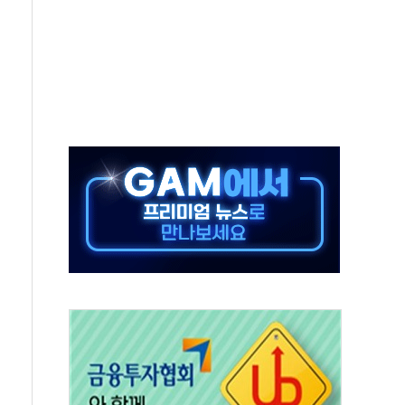
동…60대 남성 2명 숨져
보는 일 없게"…'결혼 페널티' 22개 과제 손본다
터보트 전복…1명 사망·1명 실종
의 날 참석..."국제적 시민 연대로 목소리 내야"
 실종 60대 나흘만에 숨진 채 발견
 살해 10대 아들 체포
' 받아친 정청래…제주 연설서 신경전 고조