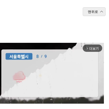
맨위로
더보기
arrow_forward_ios