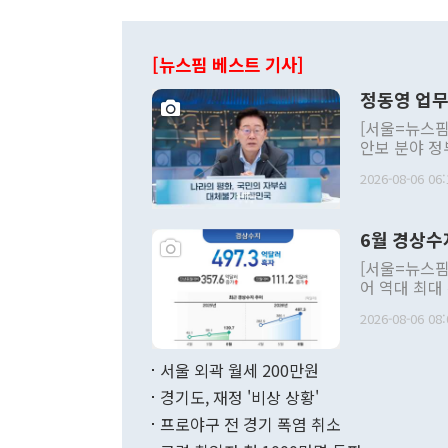
[뉴스핌 베스트 기사]
정동영 업무
[서울=뉴스핌
안보 분야 정
평화공존 발전
2026-08-06 06:
발언 중에는 
언한 것이 있
령은 공개적으
6월 경상수
주의적 희망에
관의 대북 정
[서울=뉴스핌
관 부처 장관
어 역대 최대
관의 무리한 
출 호조로 월
다. [정동영 통일부 장관이 지난달 23일 오후 서울 종로구 정부서울청사에
2026-08-06 08:
료=한국은행] 한국은행이 6일 발표한 '2026년 6월 국제수지(잠정)'에
서 취임 1주년 
면 지난 6월
부 장관 권한
1000만달러
서울 외곽 월세 200만원
발전 구상'을
이에 따라 올
적 갈등 해결
경기도, 재정 '비상 상황'
했다. 경상수
결과 혐오의 
9000만달러
프로야구 전 경기 폭염 취소
년간의 CVI
지 기준 상품