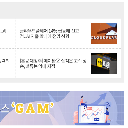
Mute
.AI
클라우드플레어 14% 급등해 신고
점...AI 지출 확대에 전망 상향
 동력의
[홍콩 대장주] 메이퇀② 실적은 고속 상
승, 밸류는 역대 저점