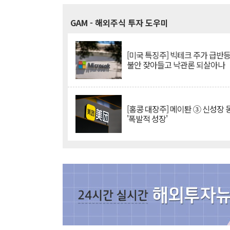
GAM
- 해외주식 투자 도우미
[미국 특징주] 빅테크 주가 급반등..
불안 잦아들고 낙관론 되살아나
[홍콩 대장주] 메이퇀 ③ 신성장
'폭발적 성장'