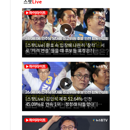
스팟
Live
[스팟Live] 환호 속 입장해 나란히 ‘찰칵’…서
로 ‘저격 연설’ 들을 때 후보들 표정은? |
26.08.08 더불어민주당 당대표·최고위원 후
보 인천 합동연설회
[스팟Live] 김민석 제주 52.64%·인천
45.09%로 연속 1위…정청래 따돌렸다’ |
26.08.08 더불어민주당 당대표·최고위원 후
보 인천 합동연설회