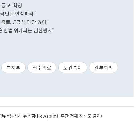
 등교' 확정
 국민들 안심하라"
종료..."공식 입장 없어"
은 헌법 위배되는 권한행사"
복지부
필수의료
보건복지
간부회의
뉴스통신사 뉴스핌(Newspim), 무단 전재-재배포 금지>