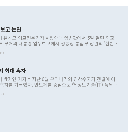
보고 논란
] 유신모 외교전문기자 = 청와대 영빈관에서 5일 열린 외교·
부 부처의 대통령 업무보고에서 정동영 통일부 장관의 '한반도
 구상'과 업무보고 발언이 논란을 빚고 있다. 이날 정 장관의
10
정부 내 조율을 거치지 않은 사안을 정책으로 추진하겠다고 공
는가 하면 사실 관계에 맞지 않은 설명도 있었다. 이재명 대통
로 신중을 기해 달라고 경고했고, 조현 외교부 장관은 '이상
지 최대 흑자
 근거한 비현실적 구상'이라는 비판을 내놨다. 그동안 정 장
책 관련 발언이 물의를 빚은 적은 여러 번 있지만 대통령과 유
] 박가연 기자 = 지난 6월 우리나라의 경상수지가 전월에 이
이 공개적으로 부정적 입장을 표명한 것은 이례적이다. 정 장
 흑자를 기록했다. 반도체를 중심으로 한 정보기술(IT) 품목 수
대북 접근법과 월권을 제어해야 한다는 목소리도 높아지고 있
간 상품수출이 처음으로 1000억달러를 넘어선 영향이다. [자
00
 따르
기자간담회를 하고 있다. [사진=통일부] 2026.07.23 ◆통일
 경상수지는 497억3000만달러 흑자로 집계됐다. 전월(386억
 넘어선 주장 정 장관은 이날 업무보고에서 '한반도 평화공존
)에 이어 두 달 연속 월간 기준 역대 최대 기록을 갈아치웠다.
 설명하면서 이재명 정부 2년차 핵심 과제로 상호 존중·평화
해 상반기 누적 경상수지 흑자는 1910억1000만달러를 기록
·핵 없는 한반도 등 3대 기본 방향을 제시했다. 정 장관은 "대
지 흑자를 견인한 것은 상품수지다. 6월 상품수지는 478억
언어는 멈춰야 한다"면서 주적 용어 대체를 주장했다. 지난 25
 흑자를 기록하며 전월에 이어 역대 최대를 다시 썼다. 국제수
D(완전하고 검증가능하며 되돌릴 수 없는 비핵화) 구도는 이미
수출은 1123억7000만달러로 전년 동월 대비 84.5% 증가하