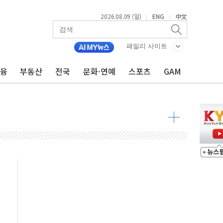
2026.08.09 (일)
ENG
中文
|
|
투입…고수온 양식장 복구·지원 '총력'
산사태 주의보'...경북도, 호우 피해·통제구간 없어
패밀리 사이트
%p' 차 재역전 성공...金 45.42% vs 鄭 44.56%
금융
부동산
전국
문화·연예
스포츠
GAM
·정청래·김민석 당대표 후보
 정청래에 승리...47.75% vs 42.08%
과 발표...김민석 47.75% 정청래 42.08%
표...김민석 45.09% 정청래 43.27% 송영길 11.63%
표...김민석 52.64% 정청래 39.89% 송영길 7.47%
0~8.14)
…공습 한계·탄약 부족 현실화
50㎜ 폭우…강원 동해안 강한 비 이어져
 환경미화원 수거차에 치여 사망