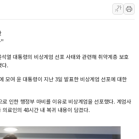
서울 중랑구 주택가서 흉기 난
가
李대통령 "결혼 때문에 손해 
가
여수 오동도 인근 해상서 모
추미애, '위안부' 피해자 기림
란
인천 선재도 갯벌서 해루질 중
"
인천서 말다툼 중 어머니 흉기
'화합' 꺼낸 김민석에 '뻔뻔
 윤석열 대통령의 비상계엄 선포 사태와 관련해 취약계층 보호
다.
에 모여 윤 대통령이 지난 3일 발표한 비상계엄 선포에 대한
등으로 인한 행정부 마비를 이유로 비상계엄을 선포했다. 계엄사
 의료인의 48시간 내 복귀 내용이 담겼다.