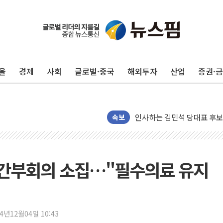
포항시 재난예산 40억 긴급 
울진·영덕 '호우특보'-포항 '
[종합] 김민석, 정청래에 '0.86
울
경제
사회
글로벌·중국
해외투자
산업
증권·
인천 합동연설회 나선 송영길
김민석, 2주차 제주·인천 경선서
인사하는 김민석 당대표 후보
속보
[속보] 민주, 제주·인천 경선 결
[속보] 민주, 인천 경선 결과 발
[속보] 민주, 제주 경선 결과 발
급간부회의 소집…"필수의료 유지
이번주 국내 주요 금융일정(8.1
美, 이란전 출구전략 만지작
강릉·동해·삼척 시간당 최대 
폐기물 수거하다 참변…60대
24년12월04일 10:43