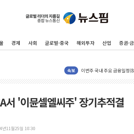
울
경제
사회
글로벌·중국
해외투자
산업
증권·
포항시 재난예산 40억 긴급 
울진·영덕 '호우특보'-포항 '
속보
[종합] 김민석, 정청래에 '0.86
인천 합동연설회 나선 송영길
김민석, 2주차 제주·인천 경선서
-KCA서 '이뮨셀엘씨주' 장기추적결
인사하는 김민석 당대표 후보
[속보] 민주, 제주·인천 경선 결
[속보] 민주, 인천 경선 결과 발
[속보] 민주, 제주 경선 결과 발
24년11월25일 10:30