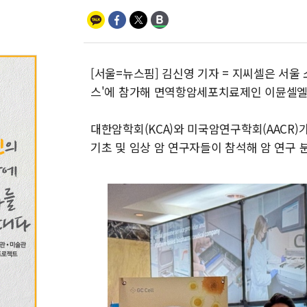
[서울=뉴스핌] 김신영 기자 = 지씨셀은 서울 소
스'에 참가해 면역항암세포치료제인 이뮨셀엘씨
대한암학회(KCA)와 미국암연구학회(AACR)가
기초 및 임상 암 연구자들이 참석해 암 연구 