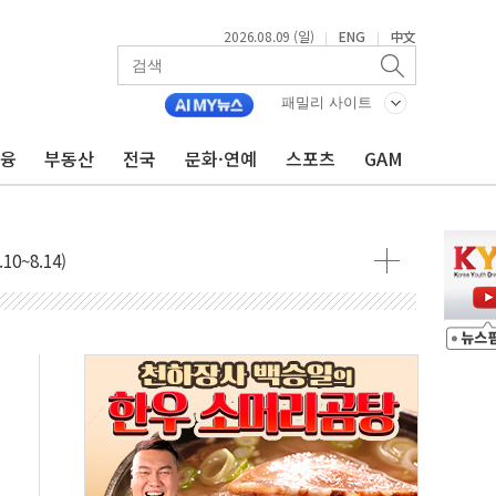
2026.08.09 (일)
ENG
中文
|
|
패밀리 사이트
금융
부동산
전국
문화·연예
스포츠
GAM
투입…고수온 양식장 복구·지원 '총력'
산사태 주의보'...경북도, 호우 피해·통제구간 없어
%p' 차 재역전 성공...金 45.42% vs 鄭 44.56%
·정청래·김민석 당대표 후보
 정청래에 승리...47.75% vs 42.08%
과 발표...김민석 47.75% 정청래 42.08%
표...김민석 45.09% 정청래 43.27% 송영길 11.63%
표...김민석 52.64% 정청래 39.89% 송영길 7.47%