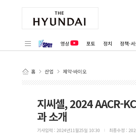
영상
포토
정치
정책·서
홈
산업
제약·바이오
지씨셀, 2024 AACR
과 소개
기사입력 :
2024년11월25일 10:30
최종수정 :
20