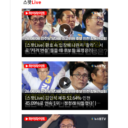
스팟
Live
[스팟Live] 환호 속 입장해 나란히 ‘찰칵’…서
로 ‘저격 연설’ 들을 때 후보들 표정은? |
26.08.08 더불어민주당 당대표·최고위원 후
보 인천 합동연설회
[스팟Live] 김민석 제주 52.64%·인천
45.09%로 연속 1위…정청래 따돌렸다’ |
26.08.08 더불어민주당 당대표·최고위원 후
보 인천 합동연설회