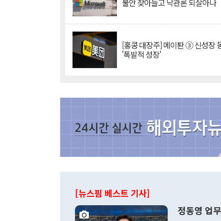
불안 잦아들고 낙관론 되살아나
[홍콩 대장주] 메이퇀 ③ 신성장
'폭발적 성장'
[뉴스핌 베스트 기사]
정동영 업무