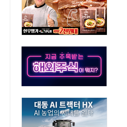
0~8.14)
…공습 한계·탄약 부족 현실화
50㎜ 폭우…강원 동해안 강한 비 이어져
 환경미화원 수거차에 치여 사망
동…60대 남성 2명 숨져
보는 일 없게"…'결혼 페널티' 22개 과제 손본다
터보트 전복…1명 사망·1명 실종
의 날 참석..."국제적 시민 연대로 목소리 내야"
 실종 60대 나흘만에 숨진 채 발견
 살해 10대 아들 체포
' 받아친 정청래…제주 연설서 신경전 고조