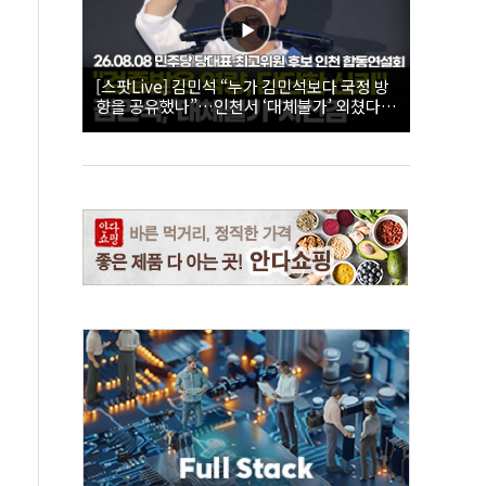
[스팟Live] 김민석 “누가 김민석보다 국정 방
향을 공유했나”…인천서 ‘대체불가’ 외쳤다 |
26.08.08 더불어민주당 당대표·최고위원 후
보 인천 합동연설회