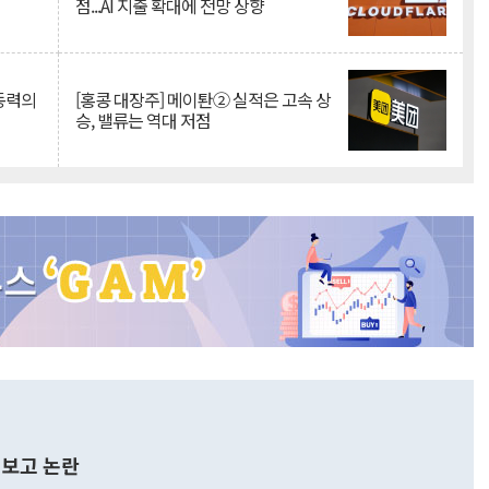
점...AI 지출 확대에 전망 상향
 동력의
[홍콩 대장주] 메이퇀② 실적은 고속 상
승, 밸류는 역대 저점
보고 논란