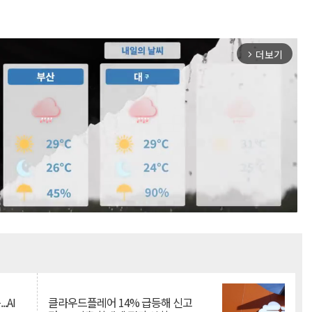
더보기
arrow_forward_ios
Mute
.AI
클라우드플레어 14% 급등해 신고