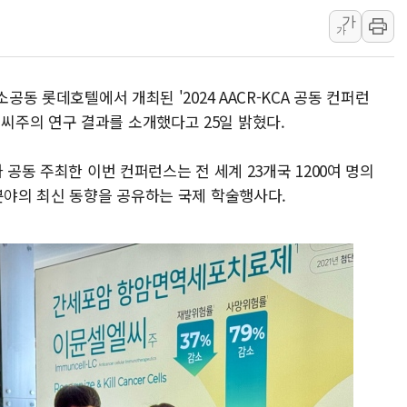
이번주 국내 주요 금융일정(8.1
가
美, 이란전 출구전략 만지작
가
강릉·동해·삼척 시간당 최대 
폐기물 수거하다 참변…60대
공동 롯데호텔에서 개최된 '2024 AACR-KCA 공동 컨퍼런
서울 중랑구 주택가서 흉기 난
주의 연구 결과를 소개했다고 25일 밝혔다.
李대통령 "결혼 때문에 손해 
여수 오동도 인근 해상서 모
 공동 주최한 이번 컨퍼런스는 전 세계 23개국 1200여 명의
추미애, '위안부' 피해자 기림
분야의 최신 동향을 공유하는 국제 학술행사다.
인천 선재도 갯벌서 해루질 중
인천서 말다툼 중 어머니 흉기
'화합' 꺼낸 김민석에 '뻔뻔