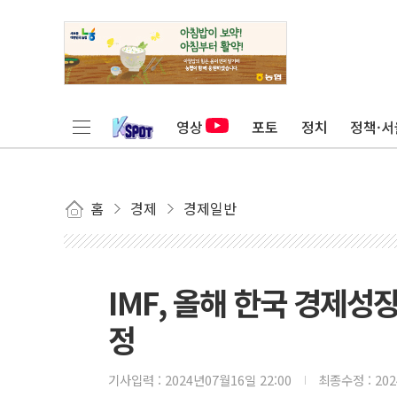
영상
포토
정치
정책·서
홈
경제
경제일반
IMF, 올해 한국 경제성
정
기사입력 :
2024년07월16일 22:00
최종수정 :
20