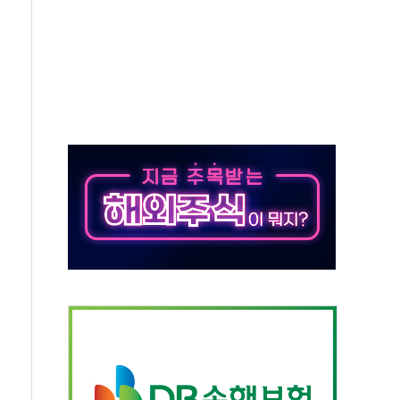
분만에 진화...외국인 노동자 숨져
즌2
축 피해 최소화 '총력 대응'
유입에도 박스권…美 암호화폐 법안 처리 여부도 변수