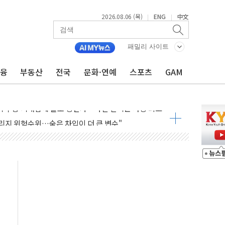
 반대…상법·자본시장법 개정 논의"
2026.08.06 (목)
ENG
中文
|
|
 차익실현 속 혼조세...웨스턴디지털·샌디스크↓
에 긴급 안보 점검회의
패밀리 사이트
호르무즈 재개방 기대에 강세
금융
부동산
전국
문화·연예
스포츠
GAM
조까지, 상승...호실적 보고 기업 상승세 뚜렷
인 '사파리' 공격… 시민들 공포감 극대화 전략
' 임시 주총 기대감에 홀로 상한가…마진 잔액은 사상 최고
버리지 위험수위…숨은 차입이 더 큰 변수"
대응 1단계 진압 중
야, 경쟁상대 中과 비교해야"
하는 '선봉'의 대민 봉사
미사일 1발 발사… 올해 10번째·42일 만 도발
 새 안보 위기… 반군·마약카르텔이 습득해 전투 활용
어선 구조
무해한 표면 부식 물질"