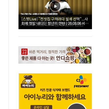
[스팟Live] "전셋집 구하려다 월세 선택"...사
회에 첫발 내디딘 청년의 한탄 | 26.08.06 서울
시 부동산 대토론회