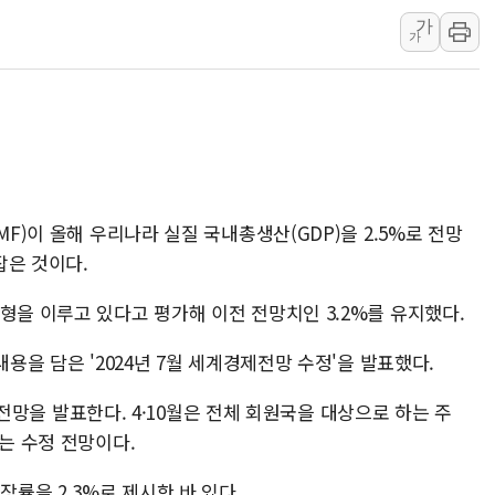
가
구미 폐염산처리업체서 불 2시간30여
가
해군과 함께하는 '불금전파, 송정' 시
강원도 폭염특보 11일째…온열질환·가
[코인 시황] 비트코인, ETF 자금 
MF)이 올해 우리나라 실질 국내총생산(GDP)을 2.5%로 전망
잡은 것이다.
형을 이루고 있다고 평가해 이전 전망치인 3.2%를 유지했다.
내용을 담은 '2024년 7월 세계경제전망 수정'을 발표했다.
경제 전망을 발표한다. 4·10월은 전체 회원국을 대상으로 하는 주
하는 수정 전망이다.
장률을 2.3%로 제시한 바 있다.