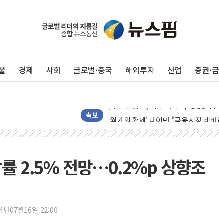
김정관 장관 "영업이익 N% 성과급
뉴욕증시 프리뷰, 미 주가선물 AI주
청와대, 북한 단거리 탄도미사일 발사
금값 7주 만에 최고…美 고용 둔화·
울
경제
사회
글로벌·중국
해외투자
산업
증권·
[인도증시] 중동 긴장 완화에 실적 호
러, 1인칭시점 드론으로 우크라 민간
[베트남 증시] 지수 하락 속 'DGC
'월가의 황제' 다이먼 "금융시장 레
속보
양주 섬유염색공장서 화재 1명 중상…
김정관 산업부 장관 "주 52시간 손봐
해군 1함대 창설 80주년…지역과 함께
장률 2.5% 전망…0.2%p 상향조
[3보] 북, 원산서 동해로 단거리 탄도
우크라 드론 전술, 중남미 콜롬비아에
동해해경, 독도 해상서 부유물 감긴 
24년07월16일 22:00
주한미군 "오산기지 누출, 백린 아닌 