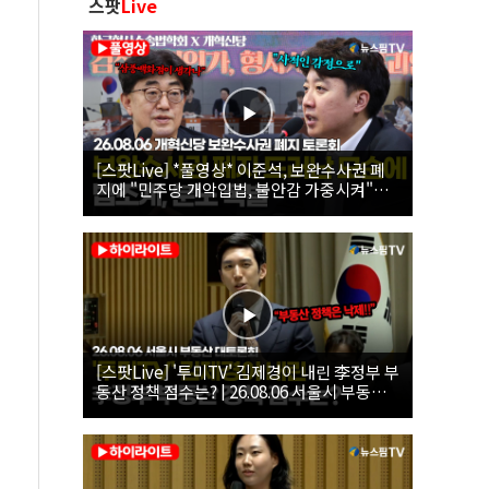
스팟
Live
[스팟Live] *풀영상* 이준석, 보완수사권 폐
지에 "민주당 개악입법, 불안감 가중시켜"｜
26.08.06 개혁신당 보완수사권 폐지 토론회
[스팟Live] '투미TV' 김제경이 내린 李정부 부
동산 정책 점수는? | 26.08.06 서울시 부동산
대토론회