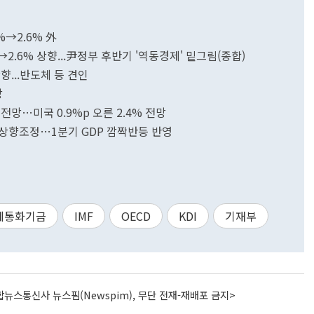
2%→2.6% 外
→2.6% 상향...尹정부 후반기 '역동경제' 밑그림(종합)
상향...반도체 등 견인
망
 전망…미국 0.9%p 오른 2.4% 전망
6% 상향조정…1분기 GDP 깜짝반등 반영
제통화기금
IMF
OECD
KDI
기재부
뉴스통신사 뉴스핌(Newspim), 무단 전재-재배포 금지>