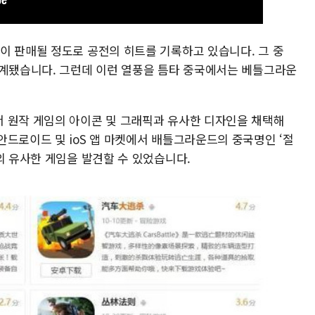
이 판매될 정도로 공전의 히트를 기록하고 있습니다. 그 중
집계됐습니다. 그런데 이런 열풍을 틈타 중국에서는 베틀그라운
.
 원작 게임의 아이콘 및 그래픽과 유사한 디자인을 채택해
안드로이드 및 ioS 앱 마켓에서 배틀그라운드의 중국명인 ‘절
의 유사한 게임을 발견할 수 있었습니다.