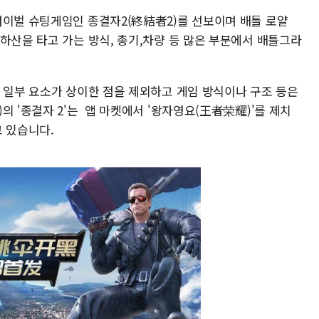
버이벌 슈팅게임인 종결자2(終結者2)를 선보이며 배틀 로얄
하산을 타고 가는 방식, 총기,차량 등 많은 부분에서 배틀그라
등 일부 요소가 상이한 점을 제외하고 게임 방식이나 구조 등은
의 '종결자 2'는 앱 마켓에서 '왕자영요(王者荣耀)'를 제치
고 있습니다.