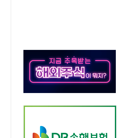
 톤 낮춰
항시 '시끌'
름…수도권 집중 완화 전환점"
 주재… "전폭적 공급 확대·속도전 총력"
…美 태양광주 급등
해도 놀랍지 않아"
태양광 착공…여의도 1.6배 규모
...금융주 낙폭 커