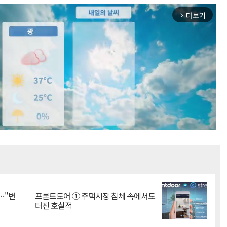
더보기
arrow_forward_ios
Mute
…"변
프론트도어 ① 주택시장 침체 속에서도
터진 호실적