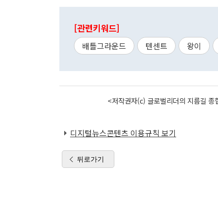
[관련키워드]
배틀그라운드
텐센트
왕이
<저작권자(c) 글로벌리더의 지름길 종합
디지털뉴스콘텐츠 이용규칙 보기
뒤로가기