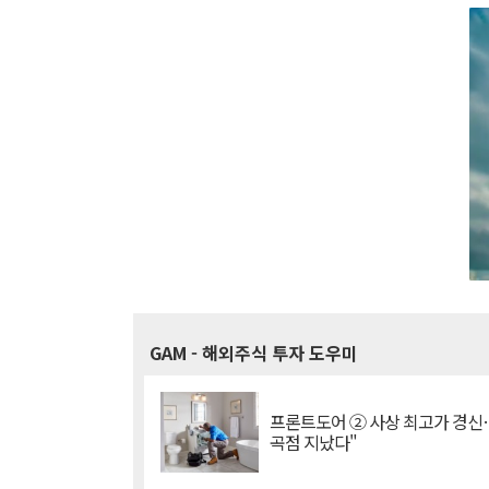
GAM
- 해외주식 투자 도우미
프론트도어 ② 사상 최고가 경신
곡점 지났다"