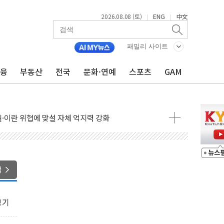
2026.08.08 (토)
ENG
中文
|
|
패밀리 사이트
금융
부동산
전국
문화·연예
스포츠
GAM
낮아지며 상승… STOXX 600 지수는 나흘 연속 최고치
세
엘·이란 위협에 맞설 자체 억지력 강화
동
톱'… 美 해상봉쇄 영향
각
색
체주 '활짝'
스닥 선물 1%대 상승
보기
상 기대 후퇴