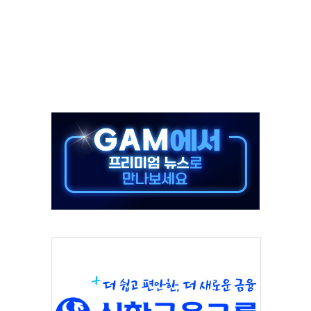
·태양광주↑ VS 트레이드데스크·웬디스↓
 끝까지 찾겠다"
중 완화 전환점"
적 공급 확대·속도전 총력"
 급등
않아"