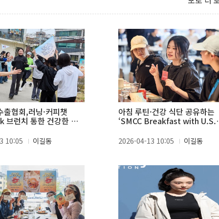
포토 더 
수출협회,러닝·커피챗
아침 루틴·건강 식단 공유하는
Pork 브런치 통한 건강한 아
‘SMCC Breakfast with U.S.
제안
Pork’ 참가자들
3 10:05
이길동
2026-04-13 10:05
이길동