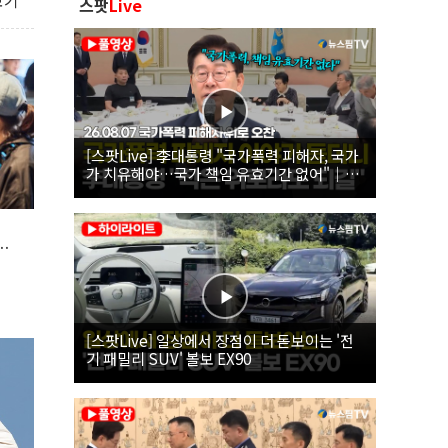
보기
스팟
Live
[스팟Live] 李대통령 "국가폭력 피해자, 국가
가 치유해야…국가 책임 유효기간 없어"｜
26.08.07 국가폭력 피해자 위로 오찬
[스팟Live] 일상에서 장점이 더 돋보이는 '전
기 패밀리 SUV' 볼보 EX90