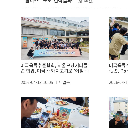
"웰니스" 포토 검색결과
[총 60건]
미국육류수출협회, 서울모닝커피클
미국육류
럽 협업, 미국산 돼지고기로 ‘아침 단
·U.S. 
백질 루틴’ 제안
침 루틴 
2026-04-13 10:05
이길동
2026-04-1