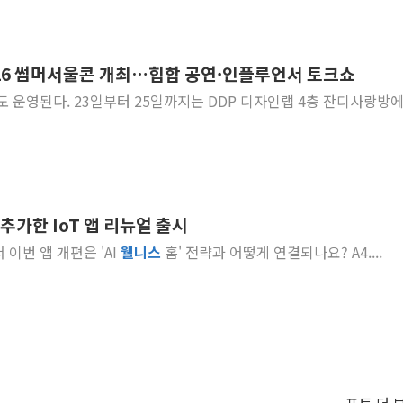
26 썸머서울콘 개최…힙합 공연·인플루언서 토크쇼
DDP 디자인랩 4층 잔디사랑방에서
 추가한 IoT 앱 리뉴얼 출시
 이번 앱 개편은 'AI
웰
니스
홈' 전략과 어떻게 연결되나요? A4....