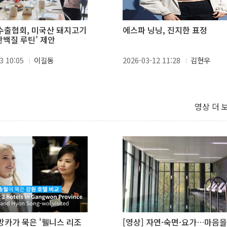
출협회, 미국산 돼지고기
에스파 닝닝, 진지한 표정
단백질 루틴’ 제안
3 10:05
이길동
2026-03-12 11:28
김현우
영상 더 
이방카가 묵은 '웰니스 리조
[영상] 자연·숙면·요가…마음을