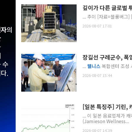
깊이가 다른 글로벌 투자
2026-08-07 17:01
장길선 구례군수, 폭
...
웰
니스
복합센터 조성 사
2026-08-07 15:44
[일본 특징주] 기린,
... 이 일본 음료업체가
(Jamieson Wellness...
2026-08-07 14:39