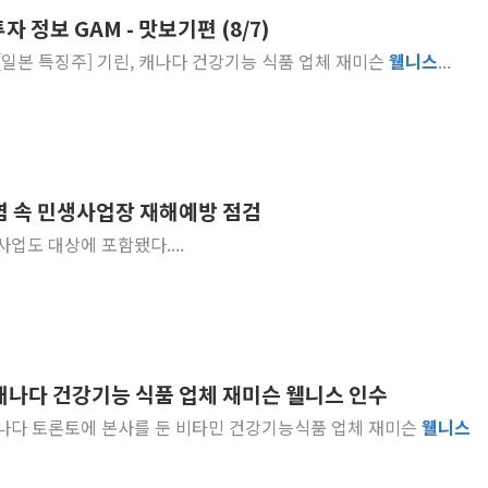
 정보 GAM - 맛보기편 (8/7)
뉴욕증시 개장 전 특징주...아틀라시안·클라우드플레어
... 추이 [자료=블룸버그] [일본 특징주] 기린, 캐나다 건강기능 식품 업체 재미슨
웰
니스
...
보훈부, 미 DPAA와 MOU… "6·25 미군 실종자 7359명
트럼프 "금리 내려야"…파월 때와 달리 워시엔 톤 낮춰
특정 정치인 측근 포항시 정책특보 내정설...포항시 '시끌'
李 "해남 태양광, 대한민국 다음 100년 밑거름…수도권 집
李 대통령, '6시간 마라톤 부동산 2차 회의' 주재… "전폭
염 속 민생사업장 재해예방 점검
트럼프, 中 겨냥 폴리실리콘 관세 15% 부과…美 태양광주
업도 대상에 포함됐다....
[사진] 빈살만과 에르도안의 만남
이란와이어 "이란 최고지도자 위독…곧 사망해도 놀랍지 
 캐나다 건강기능 식품 업체 재미슨 웰니스 인수
 캐나다 토론토에 본사를 둔 비타민 건강기능식품 업체 재미슨
웰
니스