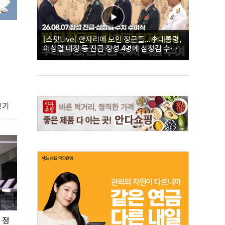
[스팟Live] 한자리에 모인 장군들...李대통령,
이상렬 대장 등 진급 장성 4명에 삼정검 수치
직접 수여｜26.08.07 장성 진급·삼정검 수치
수여식
보기
 정