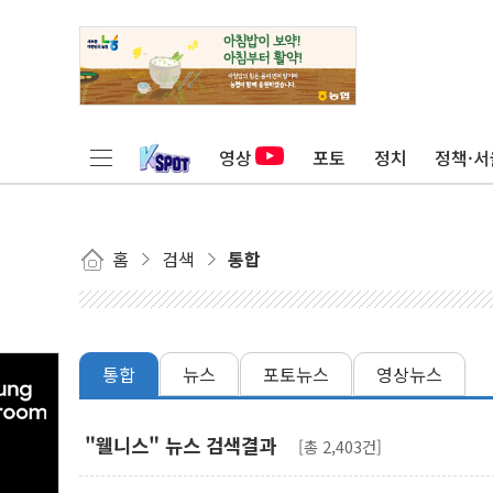
영상
포토
정치
정책·서
홈
검색
통합
통합
뉴스
포토뉴스
영상뉴스
"웰니스" 뉴스 검색결과
[총 2,403건]