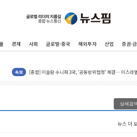
울
경제
사회
글로벌·중국
해외투자
산업
증권·
유럽증시, 美 고용 예상 밖 부진에 연준 금리 인상 가능성 
미 연준 매파 기세 꺾이나…고용 감소에 9월 동결 전망 우
[종합] 이슬람 수니파 3국, '공동방위협정' 체결… 이스라
트럼프, 백신·자폐증 행정명령 검토…"이르면 다음 주"
속보
美 항소법원, 백악관 무도회장 공사 중단 명령…트럼프 제
이란 핵심 원유 수출항 '하르그섬', 최근 1주일 이상 '올스
美 고용 쇼크에 엔화 장중 급등…시장은 "또 개입했나" 촉
상세검
[AI MY 뉴스] 뉴욕 반도체주 프리뷰...美 고용 쇼크에 반도
뉴욕증시 프리뷰, 美 고용 쇼크에 금리 인상 우려 후퇴…나
뉴스 더 
[종합] 美 7월 고용 2만3000명 감소 '쇼크'…9월 금리 인
[사진] 이슬람 수니파 3개국, 공동방위협정 체결