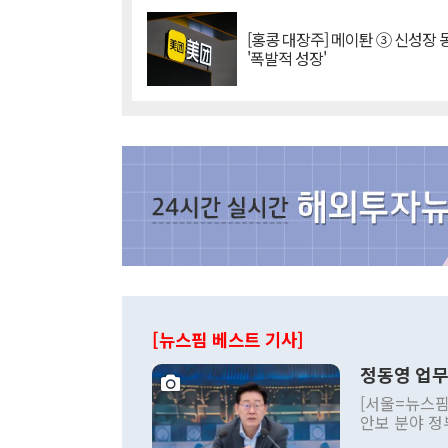
[홍콩 대장주] 메이퇀 ③ 신성장
'폭발적 성장'
[뉴스핌 베스트 기사]
정동영 업무
[서울=뉴스핌
안보 분야 정
평화공존 발전