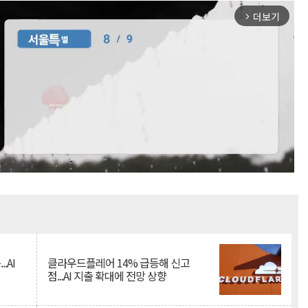
더보기
arrow_forward_ios
Mute
.AI
클라우드플레어 14% 급등해 신고
점...AI 지출 확대에 전망 상향