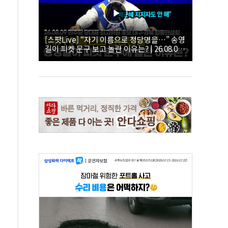
[스팟Live] “자기 이름으로 정당명을…” 송영
길이 피켓 문구 보고 놀란 이유는? | 26.08.09
더불어민주당 당대표·최고위원 후보 대구·경
북 합동연설회