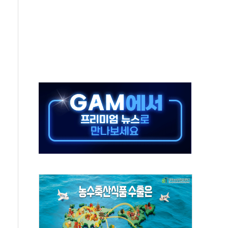
 특사'로 콜롬비아 대통령 취임식 참석
시간당 30mm 강한 비...호우 피해 없어
방…野 "청년 우롱 기괴" vs 與 "송구한 해프닝"
 2026'서 어린이 과학연극 2편 수상
우스' 잠실점, 직장인 핫플레이스로 부상
정 조율 완료…초고가·비거주 1주택 등 여론 수렴"