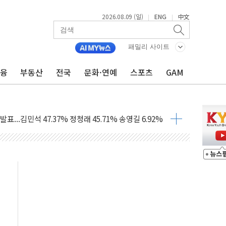
2026.08.09 (일)
ENG
中文
|
|
1.48%p' 차 선두 유지...金 46.01% vs 鄭 44.53%
기 당선...합산득표율 68.63%
패밀리 사이트
해 10대 구속…범행 후 반려견도 죽여
금융
부동산
전국
문화·연예
스포츠
GAM
 정청래에 승리…金 48.54% vs 鄭 44.40%
경선 결과...김민석 48.54% 정청래 44.40%
발표...김민석 47.37% 정청래 45.71% 송영길 6.92%
발표...정청래 47.82% 김민석 46.35% 송영길 5.83%
발표...김민석 50.30% 정청래 41.94% 송영길 7.76%
객 400명 맞이…"마음 잇는 시간 되길"
 지급 확정되나…재상고 앞두고 막판 셈법
'행복상자' 전달
극기 거꾸로' 논란…이틀만에 철거
 예술·체육요원 최대 33% 감축
 역대 최대폭 감소한 9.4%↓…유통업계 양극화 심화