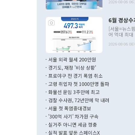
2026-08-06 06:
발언 중에는 
언한 것이 있
령은 공개적으
6월 경상수
주의적 희망에
관의 대북 정
[서울=뉴스핌
관 부처 장관
어 역대 최대
관의 무리한 
출 호조로 월
다. [정동영 통일부 장관이 지난달 23일 오후 서울 종로구 정부서울청사에
2026-08-06 08:
료=한국은행] 한국은행이 6일 발표한 '2026년 6월 국제수지(잠정)'에
서 취임 1주년 
면 지난 6월
부 장관 권한
1000만달러
서울 외곽 월세 200만원
발전 구상'을
이에 따라 올
적 갈등 해결
경기도, 재정 '비상 상황'
했다. 경상수
결과 혐오의 
9000만달러
프로야구 전 경기 폭염 취소
년간의 CVI
지 기준 상품
고령 취업자 첫 1000만명 돌파
무너졌다고도 
며 월간 기준
현실을 바꾸는
달러로 38.
화물선 운임 3주만에 최고
를 평화 체제
196.9% 급
검찰 수사권, 72년만에 막 내려
함께 4자 대
수출은 160
지만 이 대통
서울 첫 폭염중대경보
(18.6%) 
화공존 정책이
했다. 통관 기
'300억 사기' 차가원 구속
다"고 지적했
(16.4%)
투리가 잡혀 
실거주 아니면 세금 껑충
월(-10억9
쁜 상황이 초
증가와 유류할
실적 발표 앞둔 스페이스X