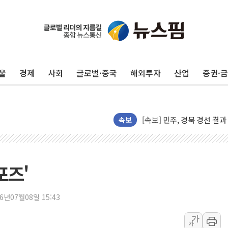
[종합] 김민석, 정청래에 누적 '
민주당 경북도당위원장에 오중
인천서 말다툼 중 어머니 살
울
경제
사회
글로벌·중국
해외투자
산업
증권·
김민석, 강원·대구·경북 경선서
[속보] 민주, 강원·대구·경북 
[속보] 민주, 경북 경선 결과 
[속보] 민주, 대구 경선 결과 
속보
[속보] 민주, 강원 경선 결과 
정재헌 CEO, SKT 장기고
최태원, 노소영에 9440억
포즈'
하나금융, 명동 소상공인에 
인천시 광복절 현수막 '태
26년07월08일 15:43
병무청, 보충역 전면 손질…
가
가
홈플러스發 대형마트 판매,