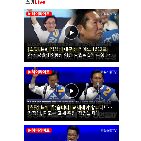
스팟
Live
[스팟Live] 정청래 대구 승리에도 1622표
차…강원·TK 경선 이긴 김민석 1위 수성 |
26.08.09 더불어민주당 당대표·최고위원 후
보 대구·경북 합동연설회
[스팟Live] “맞습니다! 교체해야 합니다!”…
정청래, 지도부 교체 주장 ‘정면돌파’ |
26.08.09 더불어민주당 당대표·최고위원 후
보 대구·경북 합동연설회