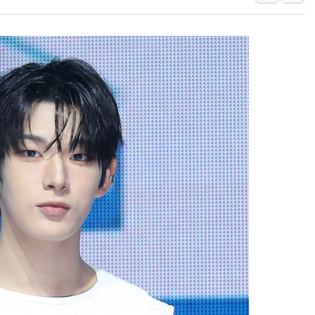
윤준병·이해민 의원, '정부
'호우·산사태 주의보' 울진 
여야, 황희 '버스 하우스' 공
풀무원재단, '국제과학연극제
현대그린푸드 '텍사스로드하
與 "세제개편안 8월 말 당