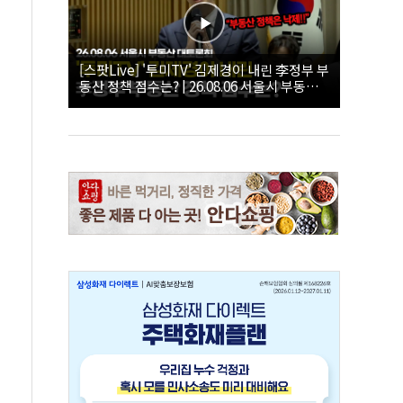
[스팟Live] '투미TV' 김제경이 내린 李정부 부
동산 정책 점수는? | 26.08.06 서울시 부동산
대토론회