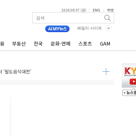
2026.08.07 (금)
ENG
中文
|
|
패밀리 사이트
금융
부동산
전국
문화·연예
스포츠
GAM
기…매출 16% 늘고 영업이익은 제자리
뷰티 페스타'…최대 91% 할인
 '팔도음식대전'
해 53억원 상당 통큰 기부
'생계형 적합업종' 재지정...5년 더 보호
가 완화 불확실성에 1.2% 하락 마감
오늘 부동산 2차 회의 外
트래블카드'…휴가철 넘어 장기 고객 묶는다
모델 발탁… 부산 광안서 약국 팝업스토어 운영
15% 관세…한국 등엔 '합산 상한' 적용