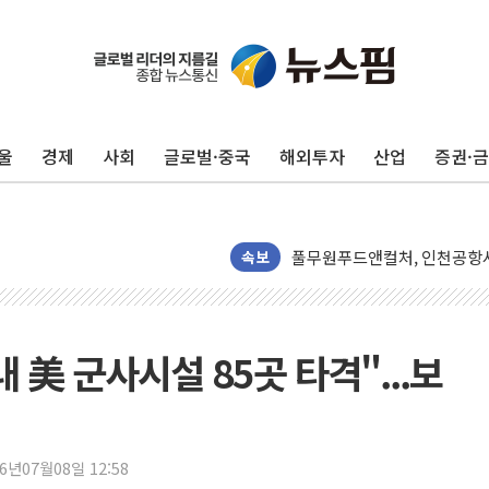
울
경제
사회
글로벌·중국
해외투자
산업
증권·
네이버, AI 투자로 숨 고르
카카오스타일 지그재그, '직잭
풀무원푸드앤컬처, 인천공항서
속보
애경산업, 서울시 취약계층 위
중기부, 떡국·떡볶이떡 제조업 
[브라질증시] 금리 인하에도 추
 美 군사시설 85곳 타격"...보
[뉴스핌 이 시각 PICK] 李, 
카드사 고객 유입 창구 된 '
제나벨, 배우 공승연 브랜드 
트럼프, 폴리실리콘·태양광에 
26년07월08일 12:58