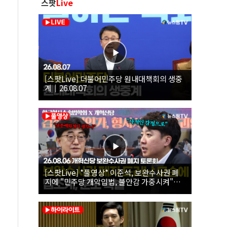
스팟
Live
[스팟Live] 더불어민주당 원내대책회의 생중
계｜26.08.07
[스팟Live] *풀영상* 이준석, 보완수사권 폐
지에 "민주당 개악입법, 불안감 가중시켜"｜
26.08.06 개혁신당 보완수사권 폐지 토론회