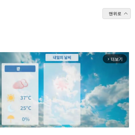
맨위로
더보기
arrow_forward_ios