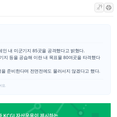
[채권/외환] 국제유가 급등에
가
트럼프, '원정출산 시민권 차
가
트럼프 "이란전 조만간 끝날 
현대리바트, 원가 개선으로 실
[금/유가] 이란의 호르무즈 
뉴욕증시, 유가·금리 부담에 
이란, 오만과 호르무즈 해협 재
레인 내 미군기지 85곳을 공격했다고 밝혔다.
[오늘의 국회일정] 상임위·세미
기지 등을 공습해 이란 내 목표물 80여곳을 타격했다
[민주 당권주자 일정] 송영길·
李대통령, 오늘 오후 2시 부
격을 준비한다며 전면전에도 물러서지 않겠다고 했다.
어요.