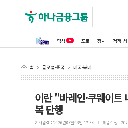
영상
포토
정치
정책·서
홈
글로벌·중국
미국·북미
이란 "바레인·쿠웨이트 내
복 단행
기사입력 :
2026년07월08일 12:54
최종수정 :
20