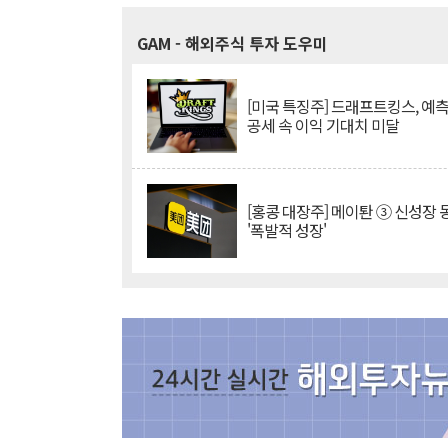
GAM
- 해외주식 투자 도우미
[미국 특징주] 드래프트킹스, 예
공세 속 이익 기대치 미달
[홍콩 대장주] 메이퇀 ③ 신성장
'폭발적 성장'