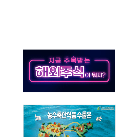
 미 국채금리·달러 동반 상승…시장, 美 고용지표 촉각
단' 행정명령 서명…출생시민권 제한 재시동
것"…군수품 부족설 일축 "막대한 무기 보유"
적 방어…다음 과제는 '외형 확대'
해협 통항 제한 검토에 유가 3% 급등…금값 보합
하락…다우 5거래일 랠리 '마침표'
개방 합의 막바지.."美와 직접 협상 없어"
나·기자회견·주요 정당 - 8월 7일
정청래·김민석 후보 - 8월 7일
동산정책 2차 점검회의…주택 공급 대책 막바지 조율