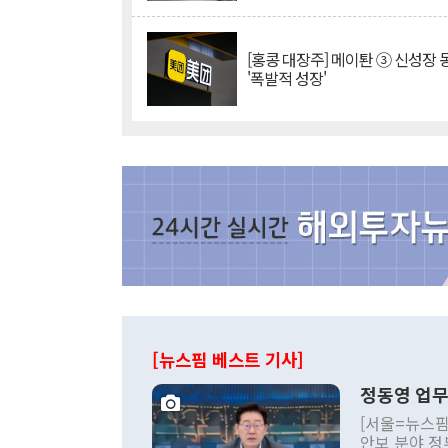
[홍콩 대장주] 메이퇀 ③ 신성장
'폭발적 성장'
[뉴스핌 베스트 기사]
정동영 업무
[서울=뉴스핌
안보 분야 정