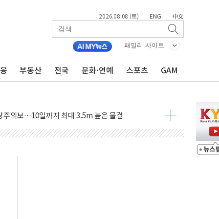
2026.08.08 (토)
ENG
中文
|
|
패밀리 사이트
금융
부동산
전국
문화·연예
스포츠
GAM
에 '뻔뻔' 받아친 정청래…제주 연설서 신경전 고조
 재검토 지시…與 "적극 환영"·野 "졸속 국정"
랑주의보…10일까지 최대 3.5m 높은 물결
 사망 23명…정부, 비상대응기구 가동
양, 수도 베이징도 부동산 규제 철폐
수위 상승으로 피서객 7명 고립…전원 구조
'별똥별 멍' 운영…페르세우스 유성우 관측
 시간당 50mm 이상 폭우…호우경보 발효
90대 숨져…온열질환 여부 조사
기능시험 오전 집중 편성…체감온도 38도 넘으면 중단
가누르기 방지법' 전면 재검토 지시