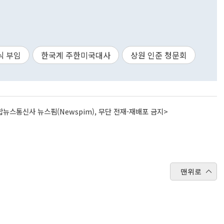
식 부임
한국계 주한미국대사
상원 인준 청문회
뉴스통신사 뉴스핌(Newspim), 무단 전재-재배포 금지>
맨위로