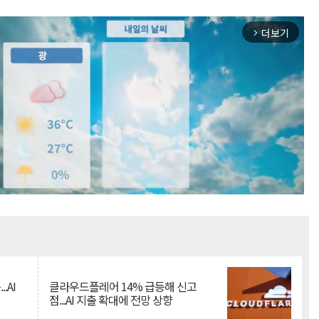
더보기
arrow_forward_ios
Mute
.AI
클라우드플레어 14% 급등해 신고
점...AI 지출 확대에 전망 상향