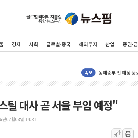
울
경제
사회
글로벌·중국
해외투자
산업
증권·
'화합' 꺼낸 김민석
李대통령, ISA 개편
동해중부 전 해상 풍
연일 폭염에 온열질환
속보
中 전방위 아파트 부
인제 용대리 계곡서 
동해시, 11~14일 
스틸 대사 곧 서울 부임 예정"
강원 중·남부 동해안
청양 밭에서 일하던 
26년07월08일 14:31
폭염에 車 운전면허 
가
가
李대통령, 'ISA·주