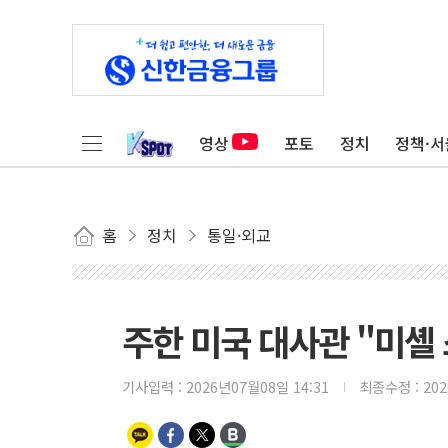
영상
포토
정치
정책·서
홈
정치
통일·외교
주한 미국 대사관 "미셸 
기사입력 :
2026년07월08일 14:31
최종수정 :
20