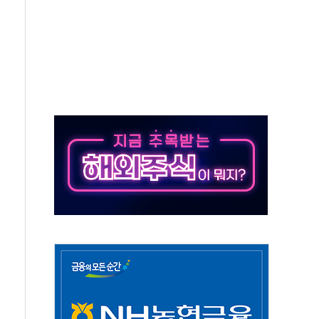
 시간당 20~30mm 강한 비...가뭄 해소될 듯
 지속…내륙 곳곳 소나기
택 검토, 민주당 스스로 원칙 뒤집는 것"
속…청주·진천 35도, 곳곳 소나기
지·공소청 출범…피해자들 '범죄 사각지대' 우려
보 보안 새판 짠다…'자율규제단체' 타진
 경선 발표...김민석 '재역전' vs 정청래 '격차 확대'
에 금리 인상 우려 후퇴…S&P500 최고치
 해임 재추진…"26일까지 의혹 소명" 요구