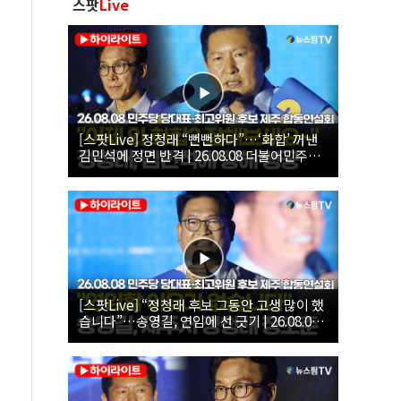
스팟
Live
[스팟Live] 정청래 “뻔뻔하다”…‘화합’ 꺼낸
김민석에 정면 반격 | 26.08.08 더불어민주당
당대표·최고위원 후보 제주 합동연설회
[스팟Live] “정청래 후보 그동안 고생 많이 했
습니다”…송영길, 연임에 선 긋기 | 26.08.08
더불어민주당 당대표·최고위원 후보 제주 합
동연설회