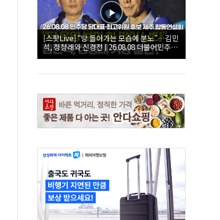
[스팟Live] “당 돌아가는 모습에 분노”…김민
석, 정청래와 신경전 | 26.08.08 더불어민주당
당대표·최고위원 후보 제주 합동연설회