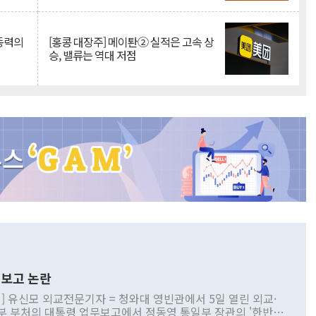
 동력의
[홍콩 대장주] 메이퇀② 실적은 고속 상
승, 밸류는 역대 저점
보고 논란
] 유신모 외교전문기자 = 청와대 영빈관에서 5일 열린 외교·
부 부처의 대통령 업무보고에서 정동영 통일부 장관의 '한반도