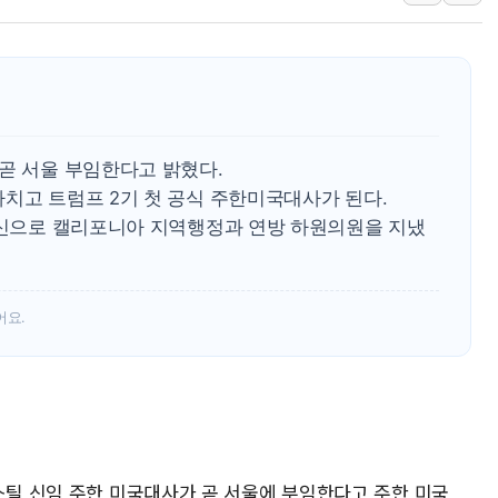
'호우 특보' 경북 울진
주말 무더위·열대야
오세훈 "용산공원 주
충북 주말 무더위 지
10월 보완수사권 폐
곧 서울 부임한다고 밝혔다.
한상협, 업계 개인정
치고 트럼프 2기 첫 공식 주한미국대사가 된다.
 출신으로 캘리포니아 지역행정과 연방 하원의원을 지냈
민주당, 오늘 제주·인천
뉴욕증시, 고용 쇼크
트럼프, 쿡 연준 이사
어요.
스틸 신임 주한 미국대사가 곧 서울에 부임한다고 주한 미국