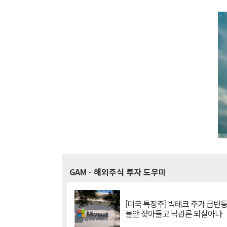
GAM
- 해외주식 투자 도우미
[미국 특징주] 빅테크 주가 급반등..
불안 잦아들고 낙관론 되살아나