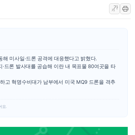
가
리투아니아 국방 "러, 우크라 드론
가
구광모, 내주 실리콘밸리서 젠슨 황
뉴욕증시 개장 전 특징주...모더
김정관 장관 "영업이익 N% 성과
뉴욕증시 프리뷰, 미 주가선물 AI
청와대, 북한 단거리 탄도미사일 발
동해 미사일·드론 공격에 대응했다고 밝혔다.
·드론 발사대를 공습해 이란 내 목표물 80여곳을 타
하고 혁명수비대가 남부에서 미국 MQ9 드론을 격추
어요.