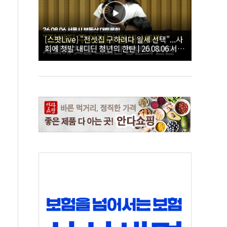
[스팟Live] "전셋집 구하려다 월세 선택"...사
회에 첫발 내디딘 청년의 한탄 | 26.08.06 서울
시 부동산 대토론회