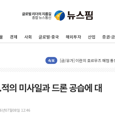
트럼프, '원정출산 시민권 차단' 
트럼프 "이란전 조만간 끝날 것"…
현대리바트, 원가 개선으로 실적 방
울
경제
사회
글로벌·중국
해외투자
산업
증권·
"세금 부담 덜자"…비거주 1주택자
세금 부담 커진 고가 1주택자…맞
[금/유가] 이란의 호르무즈 해협 통
뉴욕증시, 유가·금리 부담에 하락…
속보
이란, 오만과 호르무즈 해협 재개방 
[민주 당권주자 일정] 송영길·정청래
李대통령, 오늘 부동산 정책 점검 
..적의 미사일과 드론 공습에 대
[오늘의 정치일정] 8월 7일(금)
[오늘의 국회일정] 상임위·세미나·기
이란, 美·이스라엘 선박 호르무즈 
26년07월08일 12:46
유럽증시, 견조한 실적 소화하며 대부