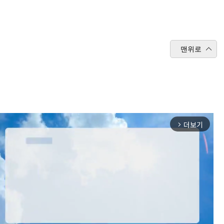
맨위로
더보기
arrow_forward_ios