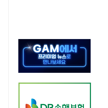
으로 나토 회원국 공격 검토… 거짓 깃발 작전"
 재회…로봇·AI 데이터센터·모빌리티 구체화
나·아이온큐·도어대시↑ VS 샌디스크·피그마·앱러빈↓
급 반대…상법·자본시장법 개정 논의"
주 차익실현 속 혼조세...웨스턴디지털·샌디스크↓
사에 긴급 안보 점검회의