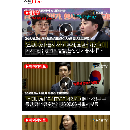
스팟
Live
[스팟Live] *풀영상* 이준석, 보완수사권 폐
지에 "민주당 개악입법, 불안감 가중시켜"｜
26.08.06 개혁신당 보완수사권 폐지 토론회
[스팟Live] '투미TV' 김제경이 내린 李정부 부
동산 정책 점수는? | 26.08.06 서울시 부동산
대토론회