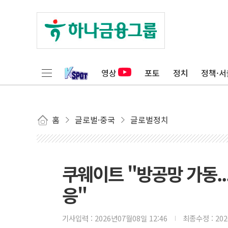
영상
포토
정치
정책·서
홈
글로벌·중국
글로벌정치
쿠웨이트 "방공망 가동.
응"
기사입력 :
2026년07월08일 12:46
최종수정 :
20