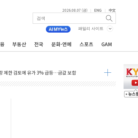
2026.08.07 (금)
ENG
中文
|
|
행정명령 서명…출생시민권 제한 재시동
군수품 부족설 일축 "막대한 무기 보유"
패밀리 사이트
어…다음 과제는 '외형 확대'
금융
부동산
전국
문화·연예
스포츠
GAM
 귀환 조짐에 전월세시장 '긴장'
교환·재매수·다운사이징 '저울질'
항 제한 검토에 유가 3% 급등…금값 보합
다우 5거래일 랠리 '마침표'
합의 막바지.."美와 직접 협상 없어"
·김민석 후보 - 8월 7일
2차 회의…주택 공급 대책 막바지 조율할 듯
자회견·주요 정당 - 8월 7일
통항 제한 추진…美 "통행 막을 권한 없어"
분 상승… "2분기 기업 순이익 21% 증가" 전망