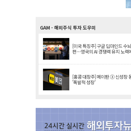
GAM
- 해외주식 투자 도우미
[미국 특징주] 구글 딥마인드 수
편…영국의 AI 경쟁력 유지 노력
[홍콩 대장주] 메이퇀 ③ 신성장
'폭발적 성장'