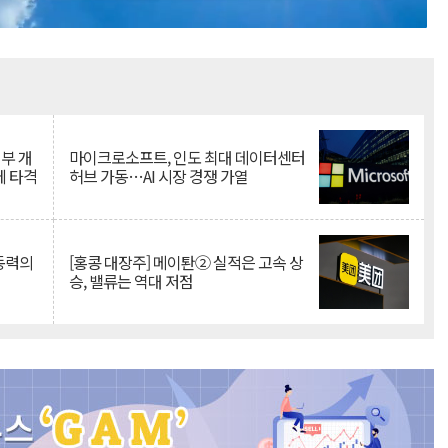
Mute
뇌부 개
마이크로소프트, 인도 최대 데이터센터
에 타격
허브 가동…AI 시장 경쟁 가열
 동력의
[홍콩 대장주] 메이퇀② 실적은 고속 상
승, 밸류는 역대 저점