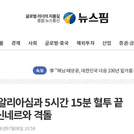
울
경제
사회
글로벌·중국
해외투자
산업
증권·
트럼프 "금리 내려야"…파월 때와 달리 워시엔
특정 정치인 측근 포항시 정책특보 내정설...포
李 "해남 태양광, 대한민국 다음 100년 밑거
속보
李 대통령, '6시간 마라톤 부동산 2차 회의' 
트럼프, 中 겨냥 폴리실리콘 관세 15% 부과
[사진] 빈살만과 에르도안의 만남
알리아심과 5시간 15분 혈투 끝
이란와이어 "이란 최고지도자 위독…곧 사망해
 신네르와 격돌
남동발전, 해남군에 국내 최대 규모 400MW 
[인도증시] 중동 불안 속 유가 상승에 소폭 하락
26년07월08일 10:59
황희 '폐버스 청년주택' SNS 글 역풍에 "정부