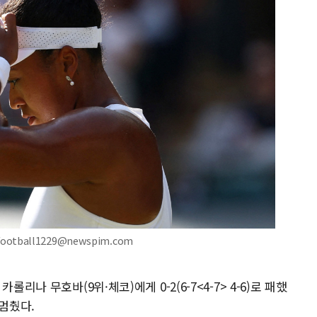
ootball1229@newspim.com
리나 무호바(9위·체코)에게 0-2(6-7<4-7> 4-6)로 패했
 멈췄다.