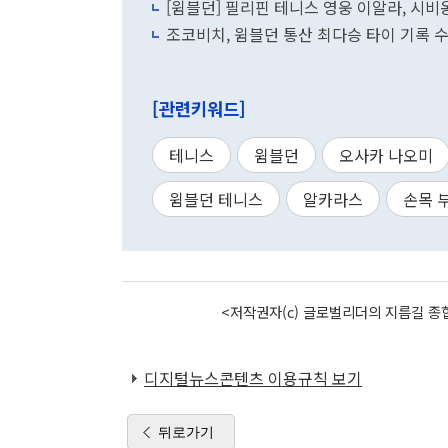
[윔블던] 필리핀 테니스 영웅 이알라, 시비옹테
조코비치, 윔블던 통산 최다승 타이 기록 
[관련키워드]
테니스
윔블던
오사카 나오미
윔블던 테니스
알카라스
손목 
<저작권자(c) 글로벌리더의 지름길 종합
디지털뉴스콘텐츠 이용규칙 보기
뒤로가기