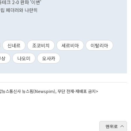
크 2-0 완파 '이변'
수립 페더러와 나란히
신네르
조코비치
세르비아
이탈리아
부상
나오미
오사카
뉴스통신사 뉴스핌(Newspim), 무단 전재-재배포 금지>
맨위로