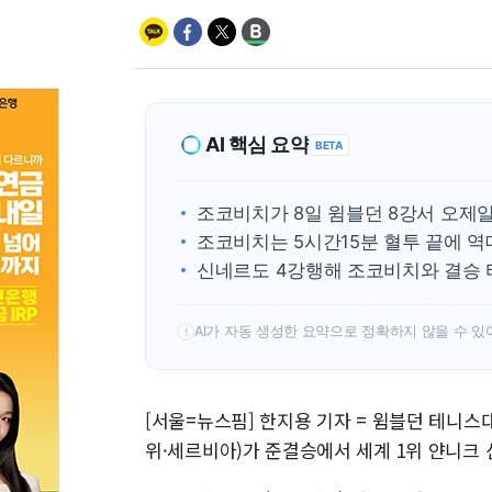
AI 핵심 요약
BETA
조코비치가 8일 윔블던 8강서 오제
조코비치는 5시간15분 혈투 끝에 역
신네르도 4강행해 조코비치와 결승 
AI가 자동 생성한 요약으로 정확하지 않을 수 있
!
[서울=뉴스핌] 한지용 기자 = 윔블던 테니스
위·세르비아)가 준결승에서 세계 1위 얀니크 