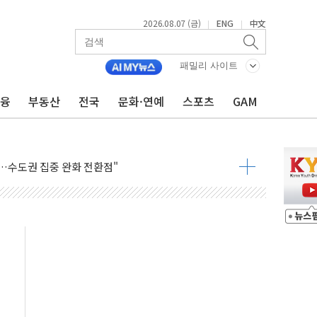
2026.08.07 (금)
ENG
中文
|
|
패밀리 사이트
금융
부동산
전국
문화·연예
스포츠
GAM
 톤 낮춰
항시 '시끌'
름…수도권 집중 완화 전환점"
주재… "전폭적 공급 확대·속도전 총력"
…美 태양광주 급등
도 놀랍지 않아"
태양광 착공…여의도 1.6배 규모
...금융주 낙폭 커
정책 아냐" 해명