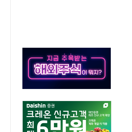
~9일 최대 100mm 호우
결… 수니파 국가들의 새 안보 협력 구도
비온 59㎡ 18억원대
-서울시 '정책 엇박자'
생애최초만 경쟁 치열
래·ETF 매수에도 고유가·금리·입법 지연 '삼중 부담'
...석유·가스주 올랐지만 빈그룹이 상쇄
총수요 104.3GW 기록
 위기 고조되는 또 다른 중동 화약고
름나기 [뉴스핌 줌인]