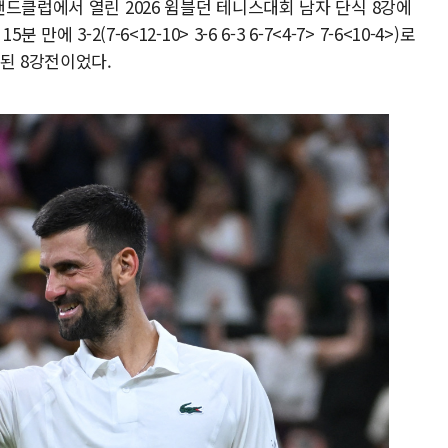
드클럽에서 열린 2026 윔블던 테니스대회 남자 단식 8강에
 3-2(7-6<12-10> 3-6 6-3 6-7<4-7> 7-6<10-4>)로
된 8강전이었다.