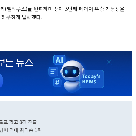
렌카(벨라루스)를 완파하며 생애 5번째 메이저 우승 가능성을
며 허무하게 탈락했다.
로프 꺾고 8강 진출
 넘어 역대 최다승 1위