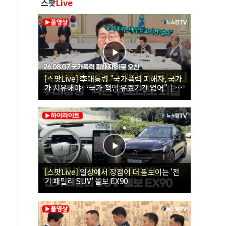
스팟
Live
[스팟Live] 李대통령 "국가폭력 피해자, 국가
가 치유해야…국가 책임 유효기간 없어"｜
26.08.07 국가폭력 피해자 위로 오찬
[스팟Live] 일상에서 장점이 더 돋보이는 '전
기 패밀리 SUV' 볼보 EX90