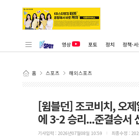
영상
포토
정치
정책·서
홈
스포츠
해외스포츠
[윔블던] 조코비치, 오제
에 3-2 승리...준결승서
기사입력 :
2026년07월08일 10:59
최종수정 :
20