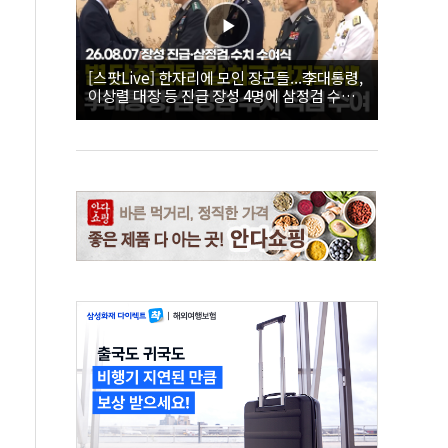
[스팟Live] 한자리에 모인 장군들...李대통령,
이상렬 대장 등 진급 장성 4명에 삼정검 수치
직접 수여｜26.08.07 장성 진급·삼정검 수치
수여식