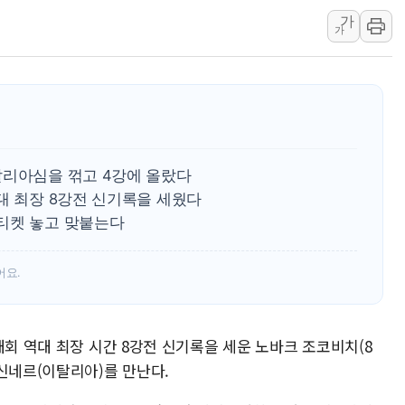
가
폭염 누그러지고 가뭄 숙지나...경북동해안권 8
가
사우디·튀르키예·파키스탄, '공동방위협정' 체
신길동 신축도 3.3㎡당 7250만원…써밋 클라
용산공원·그린벨트로 또 충돌…반복되는 국토부
[AI 부동산 투데이] 특공 전략도 '극과 극'…
[코인시황] 비트코인 6만4000달러대 횡보…고
알리아심을 꺾고 4강에 올랐다
[베트남 증시] 유동성 부진 지속, 강보합 마감
대 최장 8강전 신기록을 세웠다
'찜통더위'에 전력수요 역대 최고치 경신…한낮 
티켓 놓고 맞붙는다
후티 반군, 예멘 정부군과 사우디 동시 공격…
42.5도 역대급 폭염…동물들도 특별식으로 여
어요.
대회 역대 최장 시간 8강전 신기록을 세운 노바크 조코비치(8
신네르(이탈리아)를 만난다.